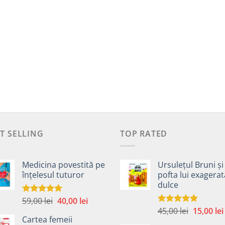
T SELLING
TOP RATED
Medicina povestită pe
Ursulețul Bruni și
înțelesul tuturor
pofta lui exagera
dulce
Prețul
Prețul
59,00
lei
40,00
lei
Evaluat la
4.99
din 5
Prețul
inițial
curent
45,00
lei
15,00
lei
Evaluat la
Cartea femeii
5.00
din 5
inițial
a
este: