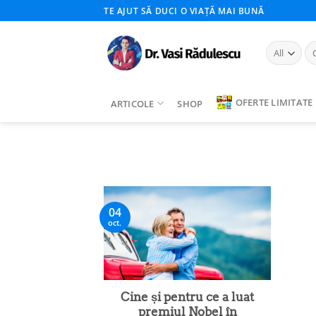
Skip
TE AJUT SĂ DUCI O VIAȚĂ MAI BUNĂ
to
content
Ca
du
OFERTE LIMITATE
ARTICOLE
SHOP
04
oct.
Cine și pentru ce a luat
premiul Nobel în