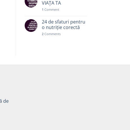
VIAȚA TA
1
Comment
24 de sfaturi pentru
o nutriție corectă
2
Comments
tă de
Prețul
curent