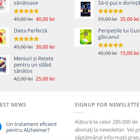
sănătoase
Să-ți pui o dorinț
a
fost:
40,00 lei.
fost:
59,00 lei.
45,00 lei.
Prețul
Prețul
Prețul
49,00
lei
40,00
lei
59,00
lei
35,00
lei
Evaluat la
Evaluat la
5.00
din 5
5.00
din 5
inițial
curent
inițial
Dieta Perfectă
Peripețiile lui Gus
a
este:
a
gâscanul
fost:
40,00 lei.
fost:
49,00 lei.
59,00 lei.
Prețul
Prețul
49,00
lei
30,00
lei
Evaluat la
5.00
din 5
Prețul
inițial
curent
45,00
lei
15,00
lei
Evaluat la
Meniuri și Rețete
5.00
din 5
inițial
a
este:
pentru un slăbit
a
fost:
30,00 lei.
sănătos
i.
fost:
49,00 lei.
Prețul
Prețul
42,00
lei
25,00
lei
45,00 lei.
inițial
curent
a
este:
fost:
25,00 lei.
TEST NEWS
42,00 lei.
SIGNUP FOR NEWSLETTE
Alătură-te celor 285.000 de
Un tratament eficient
abonați la newsletter. Vei p
pentru Alzheimer?
săptămânal informații gratu