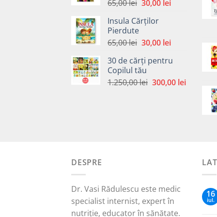
Prețul
Prețul
65,00
lei
30,00
lei
inițial
curent
Insula Cărților
a
este:
Pierdute
fost:
30,00 lei.
Prețul
Prețul
65,00
lei
30,00
lei
65,00 lei.
inițial
curent
30 de cărți pentru
a
este:
Copilul tău
fost:
30,00 lei.
Prețul
Prețul
1.250,00
lei
300,00
lei
65,00 lei.
inițial
curent
a
este:
fost:
300,00 le
1.250,00 lei.
DESPRE
LA
Dr. Vasi Rădulescu este medic
16
specialist internist, expert în
iul.
nutriție, educator în sănătate.