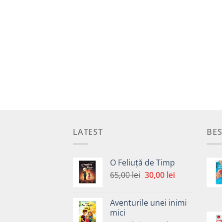
LATEST
BES
O Feliuță de Timp
Prețul
Prețul
65,00
lei
30,00
lei
inițial
curent
a
este:
Aventurile unei inimi
fost:
30,00 lei.
mici
65,00 lei.