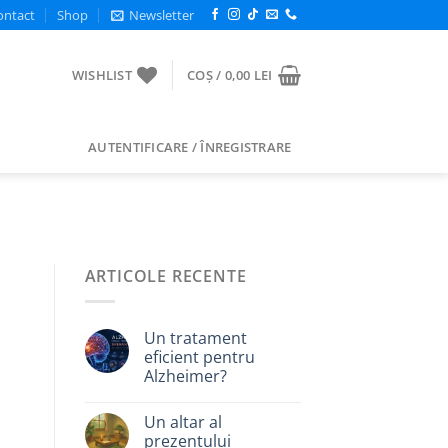
ontact
Shop
Newsletter
WISHLIST
COȘ /
0,00
LEI
AUTENTIFICARE / ÎNREGISTRARE
ARTICOLE RECENTE
Un tratament
eficient pentru
Alzheimer?
Un altar al
prezentului