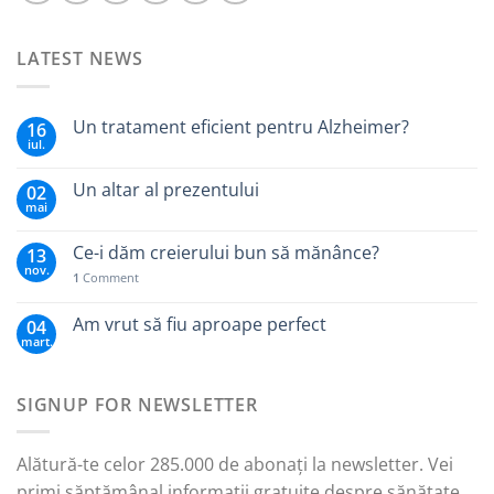
LATEST NEWS
Un tratament eficient pentru Alzheimer?
16
iul.
Un altar al prezentului
02
mai
Ce-i dăm creierului bun să mănânce?
13
nov.
1
Comment
Am vrut să fiu aproape perfect
04
mart.
SIGNUP FOR NEWSLETTER
Alătură-te celor 285.000 de abonați la newsletter. Vei
primi săptămânal informații gratuite despre sănătate,