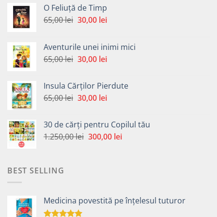
O Feliuță de Timp
Prețul
Prețul
65,00
lei
30,00
lei
inițial
curent
a
este:
Aventurile unei inimi mici
fost:
30,00 lei.
Prețul
Prețul
65,00
lei
30,00
lei
65,00 lei.
inițial
curent
a
este:
Insula Cărților Pierdute
fost:
30,00 lei.
Prețul
Prețul
65,00
lei
30,00
lei
65,00 lei.
inițial
curent
a
este:
30 de cărți pentru Copilul tău
fost:
30,00 lei.
Prețul
Prețul
1.250,00
lei
300,00
lei
65,00 lei.
inițial
curent
a
este:
fost:
300,00 lei.
BEST SELLING
1.250,00 lei.
Medicina povestită pe înțelesul tuturor