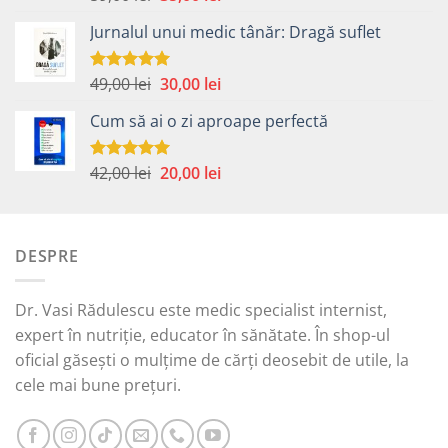
5.00
din 5
inițial
curent
Jurnalul unui medic tânăr: Dragă suflet
a
este:
fost:
35,00 lei.
59,00 lei.
Prețul
Prețul
49,00
lei
30,00
lei
Evaluat la
5.00
din 5
inițial
curent
Cum să ai o zi aproape perfectă
a
este:
fost:
30,00 lei.
49,00 lei.
Prețul
Prețul
42,00
lei
20,00
lei
Evaluat la
5.00
din 5
inițial
curent
a
este:
fost:
20,00 lei.
DESPRE
42,00 lei.
Dr. Vasi Rădulescu este medic specialist internist,
expert în nutriție, educator în sănătate. În shop-ul
oficial găsești o mulțime de cărți deosebit de utile, la
cele mai bune prețuri.