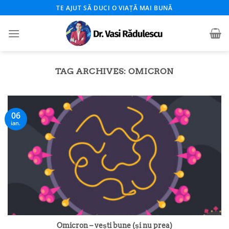
Skip
TE AJUT SĂ DUCI O VIAȚĂ MAI BUNĂ
to
content
TAG ARCHIVES:
OMICRON
06
ian.
Omicron – vești bune (și nu prea)