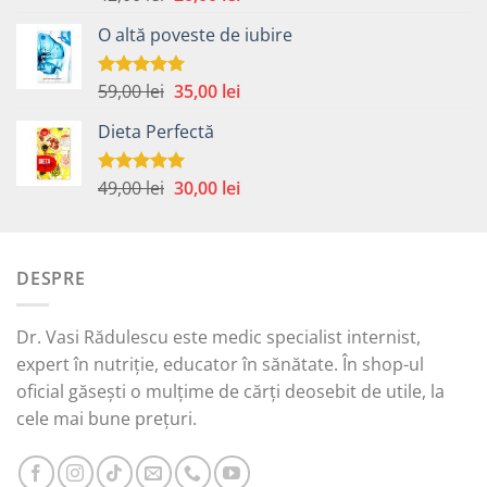
5.00
din 5
inițial
curent
O altă poveste de iubire
a
este:
fost:
20,00 lei.
42,00 lei.
Prețul
Prețul
59,00
lei
35,00
lei
Evaluat la
5.00
din 5
inițial
curent
Dieta Perfectă
a
este:
fost:
35,00 lei.
59,00 lei.
Prețul
Prețul
49,00
lei
30,00
lei
Evaluat la
5.00
din 5
inițial
curent
a
este:
fost:
30,00 lei.
DESPRE
49,00 lei.
Dr. Vasi Rădulescu este medic specialist internist,
expert în nutriție, educator în sănătate. În shop-ul
oficial găsești o mulțime de cărți deosebit de utile, la
cele mai bune prețuri.