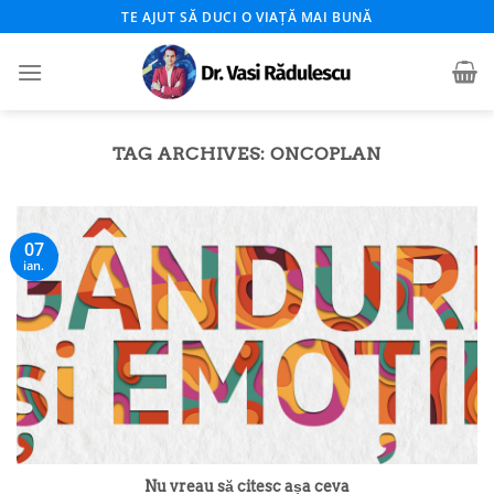
Skip
TE AJUT SĂ DUCI O VIAȚĂ MAI BUNĂ
to
content
TAG ARCHIVES:
ONCOPLAN
07
ian.
Nu vreau să citesc așa ceva