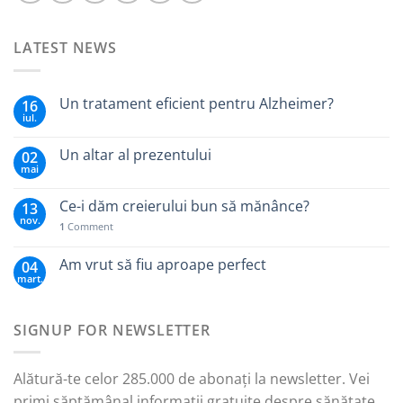
LATEST NEWS
Un tratament eficient pentru Alzheimer?
16
iul.
Un altar al prezentului
02
mai
Ce-i dăm creierului bun să mănânce?
13
nov.
1
Comment
Am vrut să fiu aproape perfect
04
mart.
SIGNUP FOR NEWSLETTER
Alătură-te celor 285.000 de abonați la newsletter. Vei
primi săptămânal informații gratuite despre sănătate,