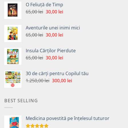
O Feliuță de Timp
Prețul
Prețul
65,00
lei
30,00
lei
inițial
curent
a
este:
Aventurile unei inimi mici
fost:
30,00 lei.
Prețul
Prețul
65,00
lei
30,00
lei
65,00 lei.
inițial
curent
a
este:
Insula Cărților Pierdute
fost:
30,00 lei.
Prețul
Prețul
65,00
lei
30,00
lei
65,00 lei.
inițial
curent
a
este:
30 de cărți pentru Copilul tău
fost:
30,00 lei.
Prețul
Prețul
1.250,00
lei
300,00
lei
65,00 lei.
inițial
curent
a
este:
fost:
300,00 lei.
BEST SELLING
1.250,00 lei.
Medicina povestită pe înțelesul tuturor