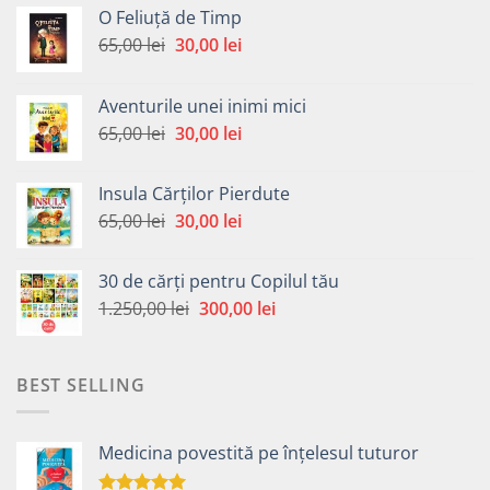
O Feliuță de Timp
Prețul
Prețul
65,00
lei
30,00
lei
inițial
curent
a
este:
Aventurile unei inimi mici
fost:
30,00 lei.
Prețul
Prețul
65,00
lei
30,00
lei
65,00 lei.
inițial
curent
a
este:
Insula Cărților Pierdute
fost:
30,00 lei.
Prețul
Prețul
65,00
lei
30,00
lei
65,00 lei.
inițial
curent
a
este:
30 de cărți pentru Copilul tău
fost:
30,00 lei.
Prețul
Prețul
1.250,00
lei
300,00
lei
65,00 lei.
inițial
curent
a
este:
fost:
300,00 lei.
BEST SELLING
1.250,00 lei.
Medicina povestită pe înțelesul tuturor