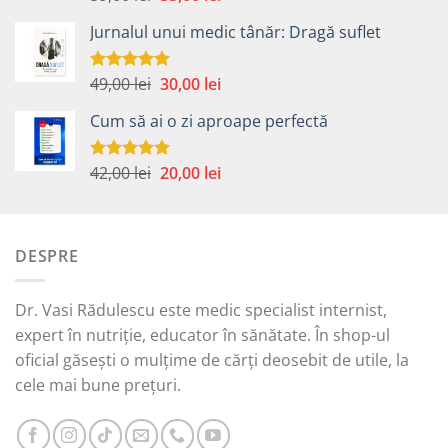
5.00
din 5
inițial
curent
Jurnalul unui medic tânăr: Dragă suflet
a
este:
fost:
35,00 lei.
59,00 lei.
Prețul
Prețul
49,00
lei
30,00
lei
Evaluat la
5.00
din 5
inițial
curent
Cum să ai o zi aproape perfectă
a
este:
fost:
30,00 lei.
49,00 lei.
Prețul
Prețul
42,00
lei
20,00
lei
Evaluat la
5.00
din 5
inițial
curent
a
este:
fost:
20,00 lei.
DESPRE
42,00 lei.
Dr. Vasi Rădulescu este medic specialist internist,
expert în nutriție, educator în sănătate. În shop-ul
oficial găsești o mulțime de cărți deosebit de utile, la
cele mai bune prețuri.