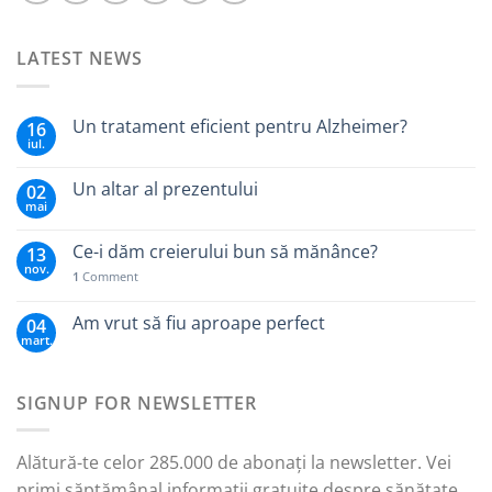
LATEST NEWS
Un tratament eficient pentru Alzheimer?
16
iul.
Un altar al prezentului
02
mai
Ce-i dăm creierului bun să mănânce?
13
nov.
1
Comment
Am vrut să fiu aproape perfect
04
mart.
SIGNUP FOR NEWSLETTER
Alătură-te celor 285.000 de abonați la newsletter. Vei
primi săptămânal informații gratuite despre sănătate,