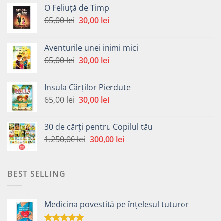
O Feliuță de Timp
Prețul
Prețul
65,00
lei
30,00
lei
inițial
curent
a
este:
Aventurile unei inimi mici
fost:
30,00 lei.
Prețul
Prețul
65,00
lei
30,00
lei
65,00 lei.
inițial
curent
a
este:
Insula Cărților Pierdute
fost:
30,00 lei.
Prețul
Prețul
65,00
lei
30,00
lei
65,00 lei.
inițial
curent
a
este:
30 de cărți pentru Copilul tău
fost:
30,00 lei.
Prețul
Prețul
1.250,00
lei
300,00
lei
65,00 lei.
inițial
curent
a
este:
fost:
300,00 lei.
BEST SELLING
1.250,00 lei.
Medicina povestită pe înțelesul tuturor