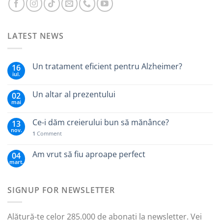
LATEST NEWS
Un tratament eficient pentru Alzheimer?
16
iul.
Un altar al prezentului
02
mai
Ce-i dăm creierului bun să mănânce?
13
nov.
1
Comment
Am vrut să fiu aproape perfect
04
mart.
SIGNUP FOR NEWSLETTER
Alătură-te celor 285.000 de abonați la newsletter. Vei