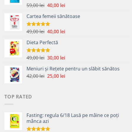
Prețul
Prețul
59,00
lei
40,00
lei
Evaluat la
4.99
din 5
inițial
curent
Cartea femeii sănătoase
a
este:
fost:
40,00 lei.
59,00 lei.
Prețul
Prețul
49,00
lei
40,00
lei
Evaluat la
5.00
din 5
inițial
curent
Dieta Perfectă
a
este:
fost:
40,00 lei.
49,00 lei.
Prețul
Prețul
49,00
lei
30,00
lei
Evaluat la
5.00
din 5
inițial
curent
Meniuri și Rețete pentru un slăbit sănătos
a
este:
Prețul
Prețul
42,00
lei
fost:
25,00
lei
30,00 lei.
inițial
curent
49,00 lei.
a
este:
fost:
25,00 lei.
TOP RATED
42,00 lei.
Fasting: regula 6/18 Lasă pe mâine ce poți
mânca azi