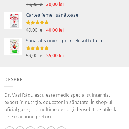
Prețul
Prețul
49,00
lei
30,00
lei
Evaluat la
5.00
din 5
inițial
curent
Cartea femeii sănătoase
a
este:
fost:
30,00 lei.
49,00 lei.
Prețul
Prețul
49,00
lei
40,00
lei
Evaluat la
5.00
din 5
inițial
curent
Sănătatea inimii pe înțelesul tuturor
a
este:
fost:
40,00 lei.
49,00 lei.
Prețul
Prețul
59,00
lei
35,00
lei
Evaluat la
5.00
din 5
inițial
curent
a
este:
fost:
35,00 lei.
DESPRE
59,00 lei.
Dr. Vasi Rădulescu este medic specialist internist,
expert în nutriție, educator în sănătate. În shop-ul
oficial găsești o mulțime de cărți deosebit de utile, la
cele mai bune prețuri.