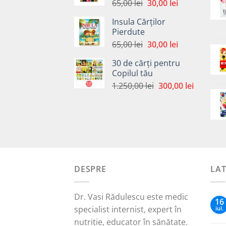
Prețul
Prețul
65,00
lei
30,00
lei
inițial
curent
Insula Cărților
a
este:
Pierdute
fost:
30,00 lei.
Prețul
Prețul
65,00
lei
30,00
lei
65,00 lei.
inițial
curent
30 de cărți pentru
a
este:
Copilul tău
fost:
30,00 lei.
Prețul
Prețul
1.250,00
lei
300,00
lei
65,00 lei.
inițial
curent
a
este:
fost:
300,00 le
1.250,00 lei.
DESPRE
LA
Dr. Vasi Rădulescu este medic
16
specialist internist, expert în
iul.
nutriție, educator în sănătate.