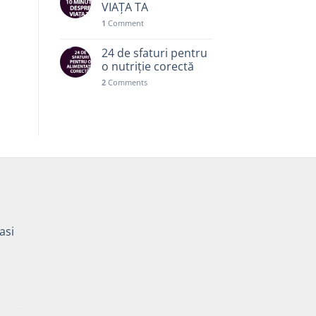
VIAȚA TA
1
Comment
24 de sfaturi pentru
o nutriție corectă
2
Comments
asi
Prețul
curent