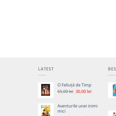
LATEST
BES
O Feliuță de Timp
Prețul
Prețul
65,00
lei
30,00
lei
inițial
curent
a
este:
Aventurile unei inimi
fost:
30,00 lei.
mici
65,00 lei.