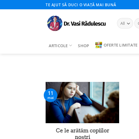
Skip
TE AJUT SĂ DUCI O VIAȚĂ MAI BUNĂ
to
content
Ca
du
OFERTE LIMITATE
ARTICOLE
SHOP
11
mai
Ce le arătăm copiilor
noștri