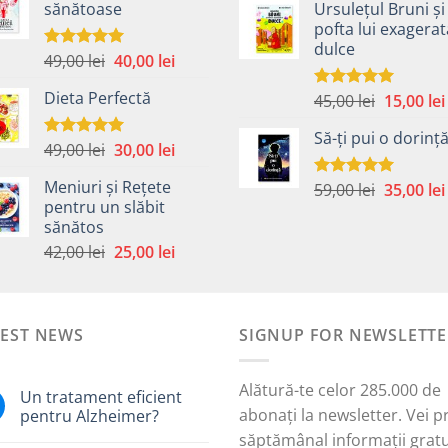
sănătoase
Ursulețul Bruni și
a
fost:
40,00 lei.
pofta lui exagera
fost:
59,00 lei.
dulce
45,00 lei.
Prețul
Prețul
49,00
lei
40,00
lei
Evaluat la
5.00
din 5
inițial
curent
Dieta Perfectă
Prețul
45,00
lei
15,00
lei
a
este:
Evaluat la
5.00
din 5
inițial
fost:
40,00 lei.
Să-ți pui o dorinț
a
49,00 lei.
Prețul
Prețul
49,00
lei
30,00
lei
Evaluat la
fost:
5.00
din 5
inițial
curent
45,00 lei.
Meniuri și Rețete
Prețul
59,00
lei
35,00
lei
a
este:
Evaluat la
pentru un slăbit
5.00
din 5
inițial
fost:
30,00 lei.
sănătos
a
i.
49,00 lei.
Prețul
Prețul
42,00
lei
25,00
lei
fost:
inițial
curent
59,00 lei.
a
este:
fost:
25,00 lei.
TEST NEWS
42,00 lei.
SIGNUP FOR NEWSLETTE
Alătură-te celor 285.000 de
Un tratament eficient
abonați la newsletter. Vei p
pentru Alzheimer?
săptămânal informații gratu