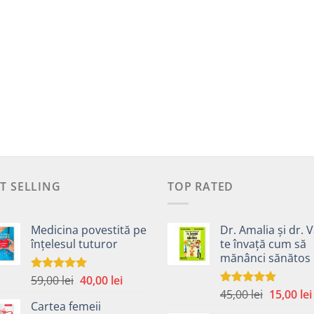
T SELLING
TOP RATED
Medicina povestită pe
Dr. Amalia și dr. V
înțelesul tuturor
te învață cum să
mănânci sănătos
Prețul
Prețul
59,00
lei
40,00
lei
Evaluat la
4.99
din 5
Prețul
inițial
curent
45,00
lei
15,00
lei
Evaluat la
Cartea femeii
5.00
din 5
inițial
a
este: