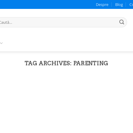
Despre
Blog
C
ută
pă:
TAG ARCHIVES:
PARENTING