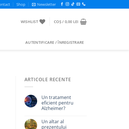
ontact
Shop
Newsletter
WISHLIST
COȘ /
0,00
LEI
AUTENTIFICARE / ÎNREGISTRARE
ARTICOLE RECENTE
Un tratament
eficient pentru
Alzheimer?
Un altar al
prezentului