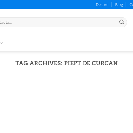
Despre
Blog
C
ută
pă:
TAG ARCHIVES:
PIEPT DE CURCAN