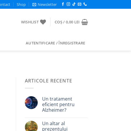
ontact
Shop
Newsletter
WISHLIST
COȘ /
0,00
LEI
AUTENTIFICARE / ÎNREGISTRARE
ARTICOLE RECENTE
Un tratament
eficient pentru
Alzheimer?
Un altar al
prezentului