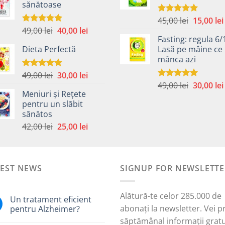
sănătoase
fost:
40,00 lei.
59,00 lei.
59,00 lei.
Prețul
45,00
lei
15,00
lei
Evaluat la
5.00
din 5
Prețul
Prețul
49,00
lei
40,00
lei
inițial
Evaluat la
5.00
din 5
Fasting: regula 6/
inițial
curent
a
Dieta Perfectă
Lasă pe mâine ce 
a
este:
fost:
mânca azi
fost:
40,00 lei.
45,00 lei.
49,00 lei.
Prețul
Prețul
49,00
lei
30,00
lei
Evaluat la
5.00
din 5
Prețul
inițial
curent
49,00
lei
30,00
lei
Evaluat la
Meniuri și Rețete
5.00
din 5
inițial
a
este:
pentru un slăbit
a
fost:
30,00 lei.
sănătos
i.
fost:
49,00 lei.
Prețul
Prețul
42,00
lei
25,00
lei
49,00 lei.
inițial
curent
a
este:
fost:
25,00 lei.
TEST NEWS
42,00 lei.
SIGNUP FOR NEWSLETTE
Alătură-te celor 285.000 de
Un tratament eficient
abonați la newsletter. Vei p
pentru Alzheimer?
săptămânal informații gratu