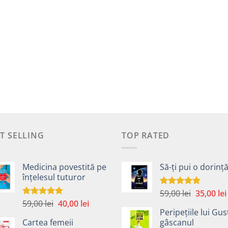
T SELLING
TOP RATED
Medicina povestită pe
Să-ți pui o dorinț
înțelesul tuturor
Prețul
59,00
lei
35,00
lei
Evaluat la
5.00
din 5
Prețul
Prețul
59,00
lei
40,00
lei
inițial
Evaluat la
4.99
din 5
Peripețiile lui Gus
inițial
curent
a
Cartea femeii
gâscanul
a
este:
fost: