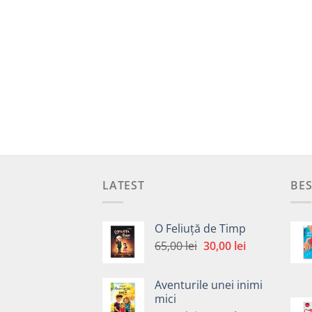
LATEST
BES
O Feliuță de Timp
Prețul
Prețul
65,00
lei
30,00
lei
inițial
curent
a
este:
Aventurile unei inimi
fost:
30,00 lei.
mici
65,00 lei.