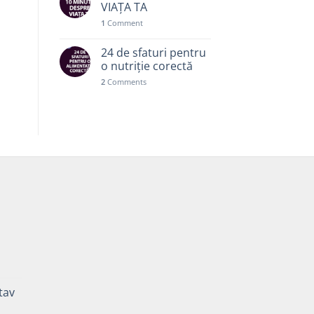
VIAȚA TA
1
Comment
24 de sfaturi pentru
o nutriție corectă
2
Comments
ă
Prețul
curent
tav
este:
35,00 lei.