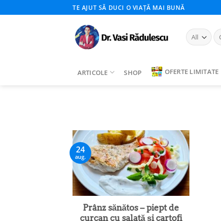
Skip
TE AJUT SĂ DUCI O VIAȚĂ MAI BUNĂ
to
content
Ca
du
OFERTE LIMITATE
ARTICOLE
SHOP
24
aug.
Prânz sănătos – piept de
curcan cu salată și cartofi