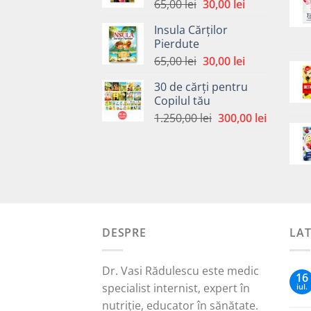
Prețul
Prețul
65,00
lei
30,00
lei
inițial
curent
Insula Cărților
a
este:
Pierdute
fost:
30,00 lei.
Prețul
Prețul
65,00
lei
30,00
lei
65,00 lei.
inițial
curent
30 de cărți pentru
a
este:
Copilul tău
fost:
30,00 lei.
Prețul
Prețul
1.250,00
lei
300,00
lei
65,00 lei.
inițial
curent
a
este:
fost:
300,00 le
1.250,00 lei.
DESPRE
LA
Dr. Vasi Rădulescu este medic
16
specialist internist, expert în
iul.
nutriție, educator în sănătate.