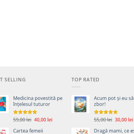
T SELLING
TOP RATED
Medicina povestită pe
Acum pot și eu să
înțelesul tuturor
zbor!
Prețul
Prețul
Prețul
59,00
lei
40,00
lei
55,00
lei
30,00
lei
Evaluat la
Evaluat la
4.99
din 5
5.00
din 5
inițial
curent
inițial
Cartea femeii
Dragă mami, ce e
a
este:
a