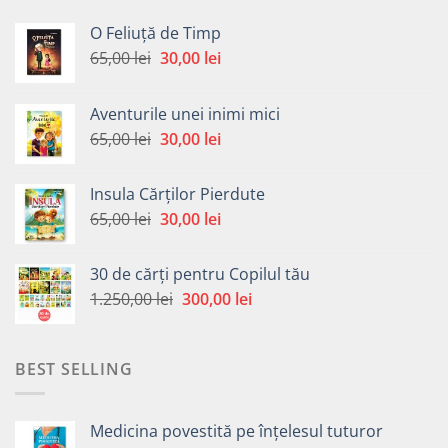
O Feliuță de Timp
Prețul
Prețul
65,00
lei
30,00
lei
inițial
curent
a
este:
Aventurile unei inimi mici
fost:
30,00 lei.
Prețul
Prețul
65,00
lei
30,00
lei
65,00 lei.
inițial
curent
a
este:
Insula Cărților Pierdute
fost:
30,00 lei.
Prețul
Prețul
65,00
lei
30,00
lei
65,00 lei.
inițial
curent
a
este:
30 de cărți pentru Copilul tău
fost:
30,00 lei.
Prețul
Prețul
1.250,00
lei
300,00
lei
65,00 lei.
inițial
curent
a
este:
fost:
300,00 lei.
BEST SELLING
1.250,00 lei.
Medicina povestită pe înțelesul tuturor