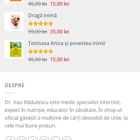
Prețul
Prețul
45,00
lei
15,00
lei
Evaluat la
5.00
din 5
inițial
curent
Dragă inimă
a
este:
fost:
15,00 lei.
45,00 lei.
Prețul
Prețul
59,00
lei
35,00
lei
Evaluat la
5.00
din 5
inițial
curent
Țestoasa Anica și povestea inimii
a
este:
fost:
35,00 lei.
59,00 lei.
Prețul
Prețul
45,00
lei
15,00
lei
Evaluat la
5.00
din 5
inițial
curent
a
este:
fost:
15,00 lei.
DESPRE
45,00 lei.
Dr. Vasi Rădulescu este medic specialist internist,
expert în nutriție, educator în sănătate. În shop-ul
oficial găsești o mulțime de cărți deosebit de utile, la
cele mai bune prețuri.