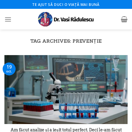
Skip
TE AJUT SĂ DUCI O VIAȚĂ MAI BUNĂ
to
content
TAG ARCHIVES:
PREVENȚIE
19
oct.
Am făcut analize și a ieșit totul perfect. Deci le-am făcut