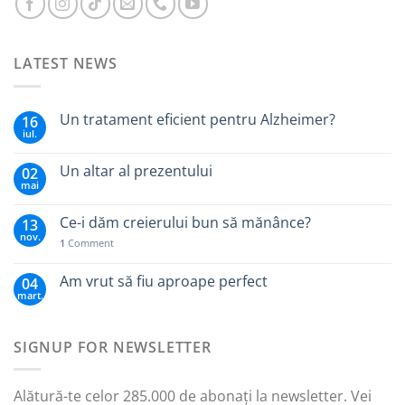
LATEST NEWS
Un tratament eficient pentru Alzheimer?
16
iul.
Un altar al prezentului
02
mai
Ce-i dăm creierului bun să mănânce?
13
nov.
1
Comment
Am vrut să fiu aproape perfect
04
mart.
SIGNUP FOR NEWSLETTER
Alătură-te celor 285.000 de abonați la newsletter. Vei