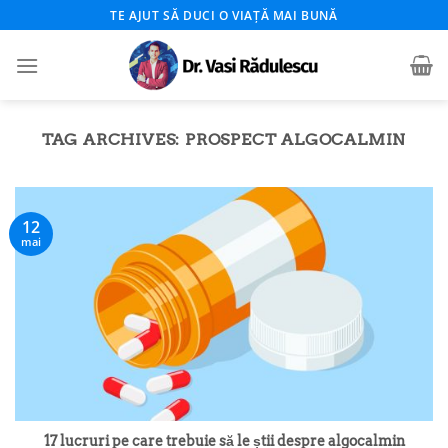
Skip
TE AJUT SĂ DUCI O VIAȚĂ MAI BUNĂ
to
content
TAG ARCHIVES:
PROSPECT ALGOCALMIN
12
mai
17 lucruri pe care trebuie să le știi despre algocalmin