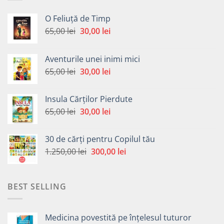
O Feliuță de Timp
Prețul
Prețul
65,00
lei
30,00
lei
inițial
curent
a
este:
Aventurile unei inimi mici
fost:
30,00 lei.
Prețul
Prețul
65,00
lei
30,00
lei
65,00 lei.
inițial
curent
a
este:
Insula Cărților Pierdute
fost:
30,00 lei.
Prețul
Prețul
65,00
lei
30,00
lei
65,00 lei.
inițial
curent
a
este:
30 de cărți pentru Copilul tău
fost:
30,00 lei.
Prețul
Prețul
1.250,00
lei
300,00
lei
65,00 lei.
inițial
curent
a
este:
fost:
300,00 lei.
BEST SELLING
1.250,00 lei.
Medicina povestită pe înțelesul tuturor