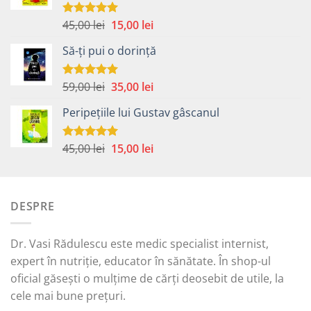
Prețul
Prețul
45,00
lei
15,00
lei
Evaluat la
5.00
din 5
inițial
curent
Să-ți pui o dorință
a
este:
fost:
15,00 lei.
45,00 lei.
Prețul
Prețul
59,00
lei
35,00
lei
Evaluat la
5.00
din 5
inițial
curent
Peripețiile lui Gustav gâscanul
a
este:
fost:
35,00 lei.
59,00 lei.
Prețul
Prețul
45,00
lei
15,00
lei
Evaluat la
5.00
din 5
inițial
curent
a
este:
fost:
15,00 lei.
DESPRE
45,00 lei.
Dr. Vasi Rădulescu este medic specialist internist,
expert în nutriție, educator în sănătate. În shop-ul
oficial găsești o mulțime de cărți deosebit de utile, la
cele mai bune prețuri.