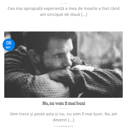
Cea mai apropiată experiență a mea de moarte a fost când
am sincopat de două [...]
08
apr.
Nu, nu vom fi mai buni
Vom trece și peste asta și nu, nu vom fi mai buni. Nu am
devenit [...]
2 COMMENTS