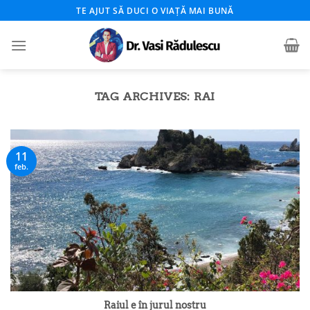
Skip
TE AJUT SĂ DUCI O VIAȚĂ MAI BUNĂ
to
content
TAG ARCHIVES:
RAI
11
feb.
Raiul e în jurul nostru