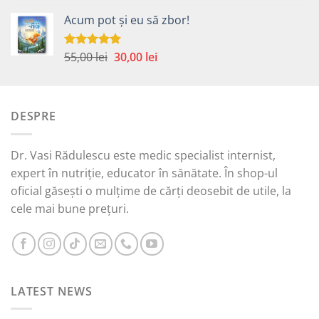
5.00
din 5
inițial
curent
Acum pot și eu să zbor!
a
este:
fost:
30,00 lei.
65,00 lei.
Prețul
Prețul
55,00
lei
30,00
lei
Evaluat la
5.00
din 5
inițial
curent
a
este:
fost:
30,00 lei.
DESPRE
55,00 lei.
Dr. Vasi Rădulescu este medic specialist internist,
expert în nutriție, educator în sănătate. În shop-ul
oficial găsești o mulțime de cărți deosebit de utile, la
cele mai bune prețuri.
LATEST NEWS