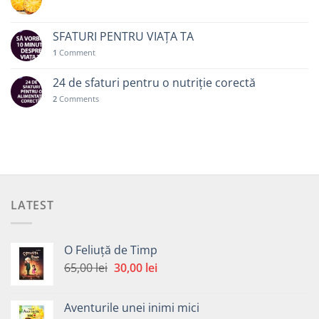
SFATURI PENTRU VIAȚA TA
1
Comment
24 de sfaturi pentru o nutriție corectă
2
Comments
LATEST
O Feliuță de Timp
Prețul
Prețul
65,00
lei
30,00
lei
inițial
curent
a
este:
Aventurile unei inimi mici
fost:
30,00 lei.