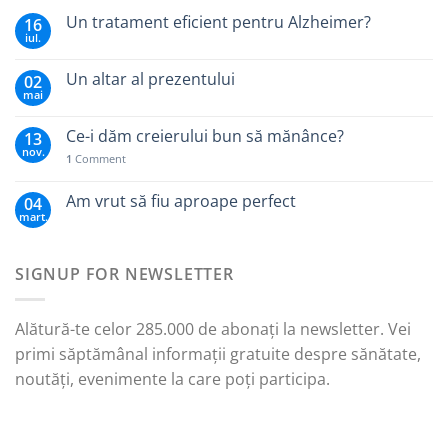
Un tratament eficient pentru Alzheimer?
16
iul.
Un altar al prezentului
02
mai
Ce-i dăm creierului bun să mănânce?
13
nov.
1
Comment
Am vrut să fiu aproape perfect
04
mart.
SIGNUP FOR NEWSLETTER
Alătură-te celor 285.000 de abonați la newsletter. Vei
primi săptămânal informații gratuite despre sănătate,
noutăți, evenimente la care poți participa.