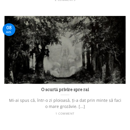
08
oct.
O scurtă privire spre rai
Mi-ai spus că, într-o zi ploioasă, ți-a dat prin minte să faci
o mare grozăvie. [...]
1 COMMENT