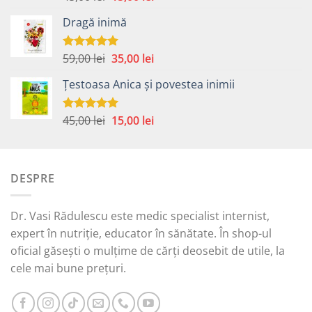
5.00
din 5
inițial
curent
Dragă inimă
a
este:
fost:
15,00 lei.
45,00 lei.
Prețul
Prețul
59,00
lei
35,00
lei
Evaluat la
5.00
din 5
inițial
curent
Țestoasa Anica și povestea inimii
a
este:
fost:
35,00 lei.
59,00 lei.
Prețul
Prețul
45,00
lei
15,00
lei
Evaluat la
5.00
din 5
inițial
curent
a
este:
fost:
15,00 lei.
DESPRE
45,00 lei.
Dr. Vasi Rădulescu este medic specialist internist,
expert în nutriție, educator în sănătate. În shop-ul
oficial găsești o mulțime de cărți deosebit de utile, la
cele mai bune prețuri.