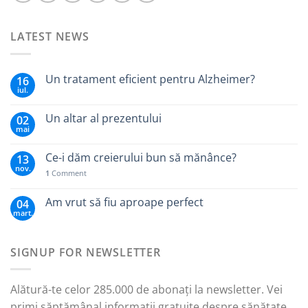
LATEST NEWS
Un tratament eficient pentru Alzheimer?
16
iul.
Un altar al prezentului
02
mai
Ce-i dăm creierului bun să mănânce?
13
nov.
1
Comment
Am vrut să fiu aproape perfect
04
mart.
SIGNUP FOR NEWSLETTER
Alătură-te celor 285.000 de abonați la newsletter. Vei
primi săptămânal informații gratuite despre sănătate,