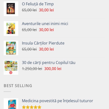
O Feliuță de Timp
Prețul
Prețul
65,00
lei
30,00
lei
inițial
curent
a
este:
Aventurile unei inimi mici
fost:
30,00 lei.
Prețul
Prețul
65,00
lei
30,00
lei
65,00 lei.
inițial
curent
a
este:
Insula Cărților Pierdute
fost:
30,00 lei.
Prețul
Prețul
65,00
lei
30,00
lei
65,00 lei.
inițial
curent
a
este:
30 de cărți pentru Copilul tău
fost:
30,00 lei.
Prețul
Prețul
1.250,00
lei
300,00
lei
65,00 lei.
inițial
curent
a
este:
fost:
300,00 lei.
BEST SELLING
1.250,00 lei.
Medicina povestită pe înțelesul tuturor