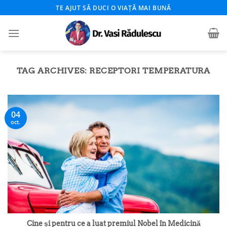
Skip
TE AJUT SĂ DUCI O VIAȚĂ MAI BUNĂ
to
content
TAG ARCHIVES:
RECEPTORI TEMPERATURA
04
oct.
Cine și pentru ce a luat premiul Nobel în Medicină