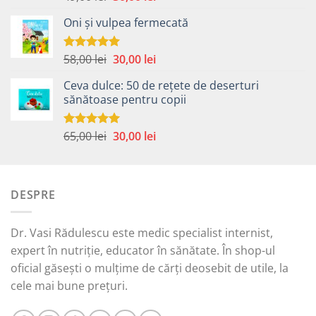
5.00
din 5
inițial
curent
Oni și vulpea fermecată
a
este:
fost:
30,00 lei.
49,00 lei.
Prețul
Prețul
58,00
lei
30,00
lei
Evaluat la
5.00
din 5
inițial
curent
Ceva dulce: 50 de rețete de deserturi
a
este:
sănătoase pentru copii
fost:
30,00 lei.
58,00 lei.
Prețul
Prețul
65,00
lei
30,00
lei
Evaluat la
5.00
din 5
inițial
curent
a
este:
fost:
30,00 lei.
DESPRE
65,00 lei.
Dr. Vasi Rădulescu este medic specialist internist,
expert în nutriție, educator în sănătate. În shop-ul
oficial găsești o mulțime de cărți deosebit de utile, la
cele mai bune prețuri.