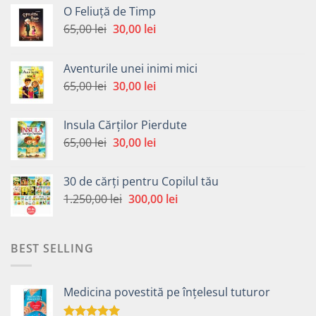
O Feliuță de Timp
Prețul
Prețul
65,00
lei
30,00
lei
inițial
curent
a
este:
Aventurile unei inimi mici
fost:
30,00 lei.
Prețul
Prețul
65,00
lei
30,00
lei
65,00 lei.
inițial
curent
a
este:
Insula Cărților Pierdute
fost:
30,00 lei.
Prețul
Prețul
65,00
lei
30,00
lei
65,00 lei.
inițial
curent
a
este:
30 de cărți pentru Copilul tău
fost:
30,00 lei.
Prețul
Prețul
1.250,00
lei
300,00
lei
65,00 lei.
inițial
curent
a
este:
fost:
300,00 lei.
BEST SELLING
1.250,00 lei.
Medicina povestită pe înțelesul tuturor