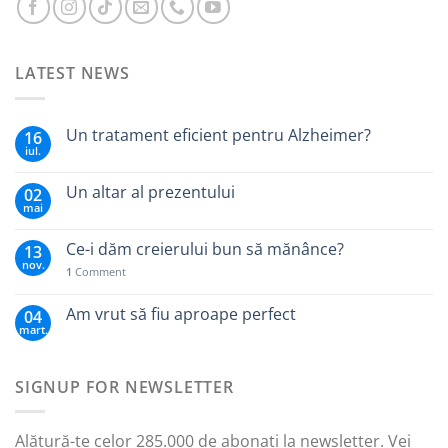
LATEST NEWS
Un tratament eficient pentru Alzheimer?
16
iul.
Un altar al prezentului
02
mai
Ce-i dăm creierului bun să mănânce?
13
nov.
1
Comment
Am vrut să fiu aproape perfect
04
mart.
SIGNUP FOR NEWSLETTER
Alătură-te celor 285.000 de abonați la newsletter. Vei