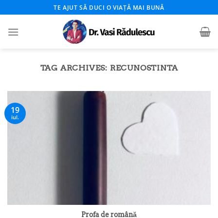
Skip
TE AJUT SĂ DUCI O VIAȚĂ MAI BUNĂ
to
content
TAG ARCHIVES:
RECUNOSTINTA
19
iul.
Profa de română