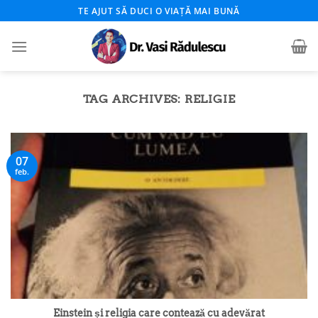
Skip
TE AJUT SĂ DUCI O VIAȚĂ MAI BUNĂ
to
content
TAG ARCHIVES:
RELIGIE
07
feb.
Einstein și religia care contează cu adevărat