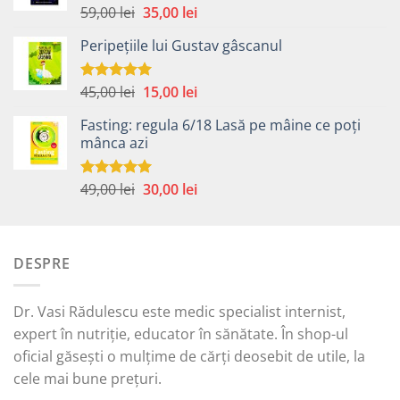
Prețul
Prețul
59,00
lei
35,00
lei
Evaluat la
5.00
din 5
inițial
curent
Peripețiile lui Gustav gâscanul
a
este:
fost:
35,00 lei.
59,00 lei.
Prețul
Prețul
45,00
lei
15,00
lei
Evaluat la
5.00
din 5
inițial
curent
Fasting: regula 6/18 Lasă pe mâine ce poți
a
este:
mânca azi
fost:
15,00 lei.
45,00 lei.
Prețul
Prețul
49,00
lei
30,00
lei
Evaluat la
5.00
din 5
inițial
curent
a
este:
fost:
30,00 lei.
DESPRE
49,00 lei.
Dr. Vasi Rădulescu este medic specialist internist,
expert în nutriție, educator în sănătate. În shop-ul
oficial găsești o mulțime de cărți deosebit de utile, la
cele mai bune prețuri.