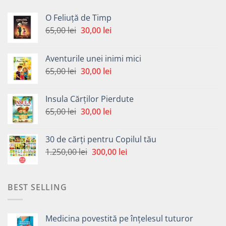
O Feliuță de Timp
Prețul
Prețul
65,00
lei
30,00
lei
inițial
curent
a
este:
Aventurile unei inimi mici
fost:
30,00 lei.
Prețul
Prețul
65,00
lei
30,00
lei
65,00 lei.
inițial
curent
a
este:
Insula Cărților Pierdute
fost:
30,00 lei.
Prețul
Prețul
65,00
lei
30,00
lei
65,00 lei.
inițial
curent
a
este:
30 de cărți pentru Copilul tău
fost:
30,00 lei.
Prețul
Prețul
1.250,00
lei
300,00
lei
65,00 lei.
inițial
curent
a
este:
fost:
300,00 lei.
BEST SELLING
1.250,00 lei.
Medicina povestită pe înțelesul tuturor