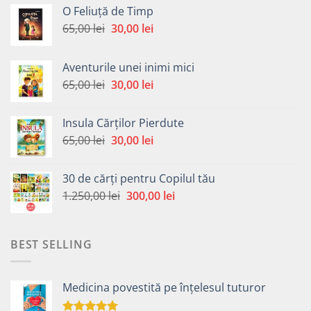
O Feliuță de Timp
Prețul
Prețul
65,00
lei
30,00
lei
inițial
curent
a
este:
Aventurile unei inimi mici
fost:
30,00 lei.
Prețul
Prețul
65,00
lei
30,00
lei
65,00 lei.
inițial
curent
a
este:
Insula Cărților Pierdute
fost:
30,00 lei.
Prețul
Prețul
65,00
lei
30,00
lei
65,00 lei.
inițial
curent
a
este:
30 de cărți pentru Copilul tău
fost:
30,00 lei.
Prețul
Prețul
1.250,00
lei
300,00
lei
65,00 lei.
inițial
curent
a
este:
fost:
300,00 lei.
BEST SELLING
1.250,00 lei.
Medicina povestită pe înțelesul tuturor