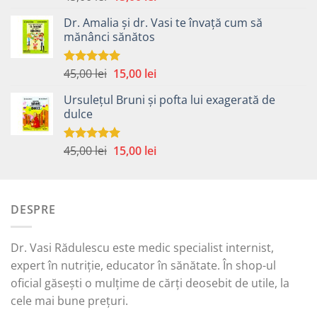
5.00
din 5
inițial
curent
Dr. Amalia și dr. Vasi te învață cum să
a
este:
mănânci sănătos
fost:
15,00 lei.
45,00 lei.
Prețul
Prețul
45,00
lei
15,00
lei
Evaluat la
5.00
din 5
inițial
curent
Ursulețul Bruni și pofta lui exagerată de
a
este:
dulce
fost:
15,00 lei.
45,00 lei.
Prețul
Prețul
45,00
lei
15,00
lei
Evaluat la
5.00
din 5
inițial
curent
a
este:
fost:
15,00 lei.
DESPRE
45,00 lei.
Dr. Vasi Rădulescu este medic specialist internist,
expert în nutriție, educator în sănătate. În shop-ul
oficial găsești o mulțime de cărți deosebit de utile, la
cele mai bune prețuri.