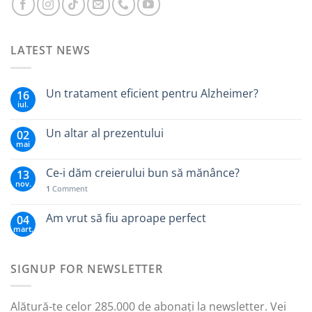
LATEST NEWS
Un tratament eficient pentru Alzheimer?
16
iul.
Un altar al prezentului
02
mai
Ce-i dăm creierului bun să mănânce?
13
nov.
1
Comment
Am vrut să fiu aproape perfect
04
mart.
SIGNUP FOR NEWSLETTER
Alătură-te celor 285.000 de abonați la newsletter. Vei