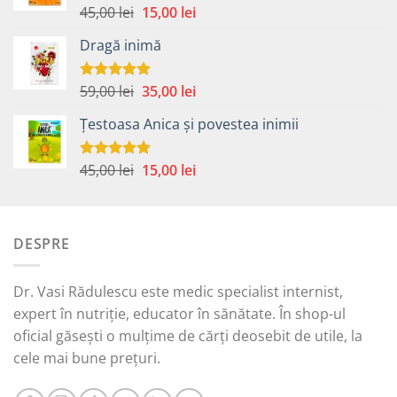
Prețul
Prețul
45,00
lei
15,00
lei
Evaluat la
5.00
din 5
inițial
curent
Dragă inimă
a
este:
fost:
15,00 lei.
45,00 lei.
Prețul
Prețul
59,00
lei
35,00
lei
Evaluat la
5.00
din 5
inițial
curent
Țestoasa Anica și povestea inimii
a
este:
fost:
35,00 lei.
59,00 lei.
Prețul
Prețul
45,00
lei
15,00
lei
Evaluat la
5.00
din 5
inițial
curent
a
este:
fost:
15,00 lei.
DESPRE
45,00 lei.
Dr. Vasi Rădulescu este medic specialist internist,
expert în nutriție, educator în sănătate. În shop-ul
oficial găsești o mulțime de cărți deosebit de utile, la
cele mai bune prețuri.