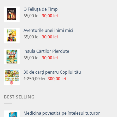
O Feliuță de Timp
Prețul
Prețul
65,00
lei
30,00
lei
inițial
curent
a
este:
Aventurile unei inimi mici
fost:
30,00 lei.
Prețul
Prețul
65,00
lei
30,00
lei
65,00 lei.
inițial
curent
a
este:
Insula Cărților Pierdute
fost:
30,00 lei.
Prețul
Prețul
65,00
lei
30,00
lei
65,00 lei.
inițial
curent
a
este:
30 de cărți pentru Copilul tău
fost:
30,00 lei.
Prețul
Prețul
1.250,00
lei
300,00
lei
65,00 lei.
inițial
curent
a
este:
fost:
300,00 lei.
BEST SELLING
1.250,00 lei.
Medicina povestită pe înțelesul tuturor