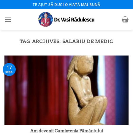
Skip
TE AJUT SĂ DUCI O VIAȚĂ MAI BUNĂ
to
content
TAG ARCHIVES:
SALARIU DE MEDIC
17
sept.
Am devenit Cumințenia Pământului