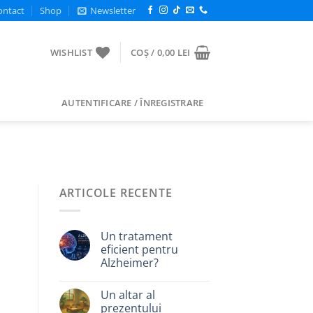
ontact
Shop
Newsletter
WISHLIST
COȘ /
0,00
LEI
AUTENTIFICARE / ÎNREGISTRARE
ARTICOLE RECENTE
Un tratament
eficient pentru
Alzheimer?
Un altar al
prezentului