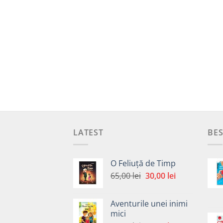
LATEST
BES
O Feliuță de Timp
Prețul
Prețul
65,00
lei
30,00
lei
inițial
curent
a
este:
Aventurile unei inimi
fost:
30,00 lei.
mici
65,00 lei.