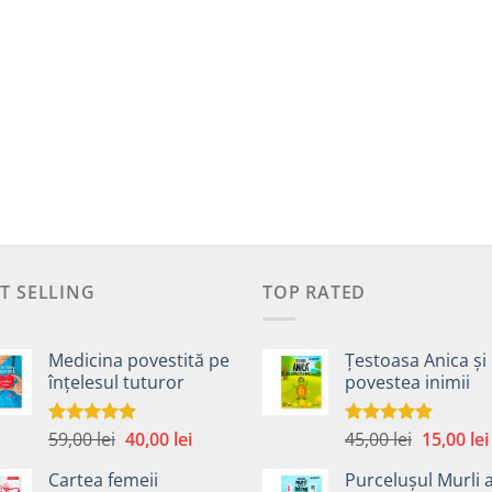
T SELLING
TOP RATED
Medicina povestită pe
Țestoasa Anica și
înțelesul tuturor
povestea inimii
Prețul
Prețul
Prețul
59,00
lei
40,00
lei
45,00
lei
15,00
lei
Evaluat la
Evaluat la
4.99
din 5
5.00
din 5
inițial
curent
inițial
Cartea femeii
Purcelușul Murli 
a
este:
a