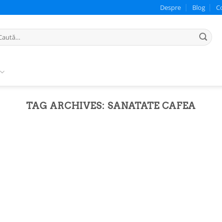
Despre
Blog
C
ută
pă:
TAG ARCHIVES:
SANATATE CAFEA