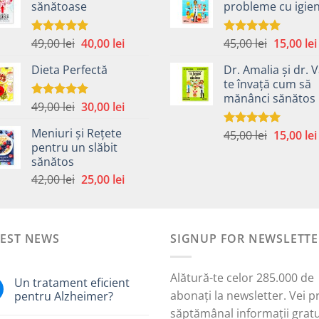
sănătoase
probleme cu igie
fost:
40,00 lei.
fost:
59,00 lei.
45,00 lei.
Prețul
Prețul
Prețul
49,00
lei
40,00
lei
45,00
lei
15,00
lei
Evaluat la
Evaluat la
5.00
din 5
5.00
din 5
inițial
curent
inițial
Dieta Perfectă
Dr. Amalia și dr. V
a
este:
a
te învață cum să
fost:
40,00 lei.
fost:
mănânci sănătos
49,00 lei.
45,00 lei.
Prețul
Prețul
49,00
lei
30,00
lei
Evaluat la
5.00
din 5
inițial
curent
Meniuri și Rețete
Prețul
45,00
lei
15,00
lei
a
este:
Evaluat la
pentru un slăbit
5.00
din 5
inițial
fost:
30,00 lei.
sănătos
a
i.
49,00 lei.
Prețul
Prețul
42,00
lei
25,00
lei
fost:
inițial
curent
45,00 lei.
a
este:
fost:
25,00 lei.
TEST NEWS
42,00 lei.
SIGNUP FOR NEWSLETTE
Alătură-te celor 285.000 de
Un tratament eficient
abonați la newsletter. Vei p
pentru Alzheimer?
săptămânal informații gratu