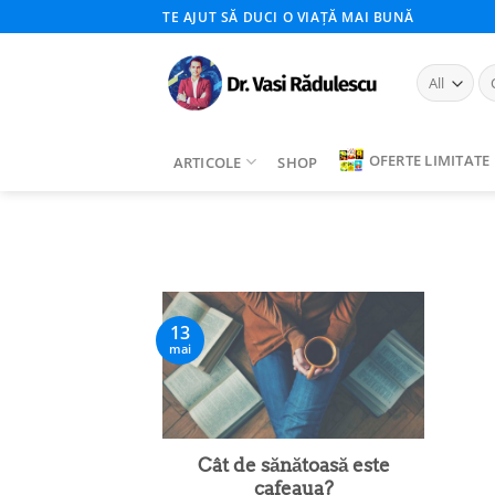
Skip
TE AJUT SĂ DUCI O VIAȚĂ MAI BUNĂ
to
content
Ca
du
OFERTE LIMITATE
ARTICOLE
SHOP
13
mai
Cât de sănătoasă este
cafeaua?