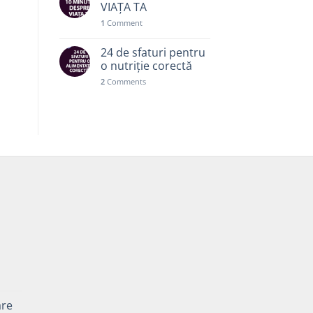
VIAȚA TA
1
Comment
24 de sfaturi pentru
o nutriție corectă
2
Comments
Prețul
curent
are
este: