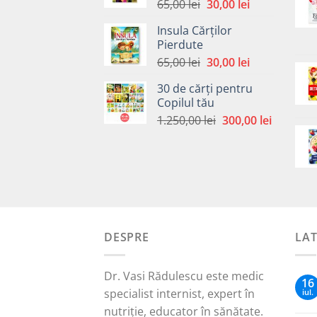
Prețul
Prețul
65,00
lei
30,00
lei
inițial
curent
Insula Cărților
a
este:
Pierdute
fost:
30,00 lei.
Prețul
Prețul
65,00
lei
30,00
lei
65,00 lei.
inițial
curent
30 de cărți pentru
a
este:
Copilul tău
fost:
30,00 lei.
Prețul
Prețul
1.250,00
lei
300,00
lei
65,00 lei.
inițial
curent
a
este:
fost:
300,00 le
1.250,00 lei.
DESPRE
LA
Dr. Vasi Rădulescu este medic
16
specialist internist, expert în
iul.
nutriție, educator în sănătate.