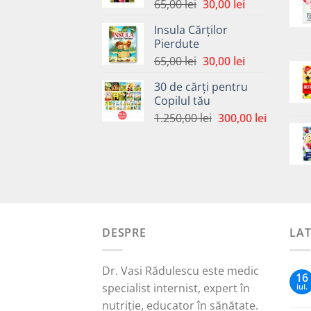
Prețul
Prețul
65,00
lei
30,00
lei
inițial
curent
Insula Cărților
a
este:
Pierdute
fost:
30,00 lei.
Prețul
Prețul
65,00
lei
30,00
lei
65,00 lei.
inițial
curent
30 de cărți pentru
a
este:
Copilul tău
fost:
30,00 lei.
Prețul
Prețul
1.250,00
lei
300,00
lei
65,00 lei.
inițial
curent
a
este:
fost:
300,00 le
1.250,00 lei.
DESPRE
LA
Dr. Vasi Rădulescu este medic
16
specialist internist, expert în
iul.
nutriție, educator în sănătate.