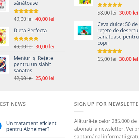
sănătoase
fost:
40,00 lei.
49,00 lei.
59,00 lei.
Prețul
58,00
lei
30,00
lei
Evaluat la
5.00
din 5
Prețul
Prețul
49,00
lei
40,00
lei
inițial
Evaluat la
5.00
din 5
Ceva dulce: 50 de
inițial
curent
a
Dieta Perfectă
rețete de desertu
a
este:
fost:
sănătoase pentru
fost:
40,00 lei.
58,00 lei.
copii
49,00 lei.
Prețul
Prețul
49,00
lei
30,00
lei
Evaluat la
5.00
din 5
inițial
curent
Meniuri și Rețete
Prețul
65,00
lei
30,00
lei
a
este:
Evaluat la
pentru un slăbit
5.00
din 5
inițial
fost:
30,00 lei.
sănătos
a
i.
49,00 lei.
Prețul
Prețul
42,00
lei
25,00
lei
fost:
inițial
curent
65,00 lei.
a
este:
fost:
25,00 lei.
TEST NEWS
42,00 lei.
SIGNUP FOR NEWSLETTE
Alătură-te celor 285.000 de
Un tratament eficient
abonați la newsletter. Vei p
pentru Alzheimer?
săptămânal informații gratu