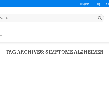
Despre
Blog
C
ută
pă:
TAG ARCHIVES:
SIMPTOME ALZHEIMER