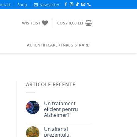
ontact
Shop
Newsletter
WISHLIST
COȘ /
0,00
LEI
AUTENTIFICARE / ÎNREGISTRARE
ARTICOLE RECENTE
Un tratament
eficient pentru
Alzheimer?
Un altar al
prezentului