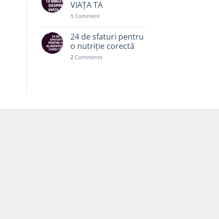
VIAȚA TA
1
Comment
24 de sfaturi pentru
o nutriție corectă
2
Comments
Prețul
curent
este:
30,00 lei.