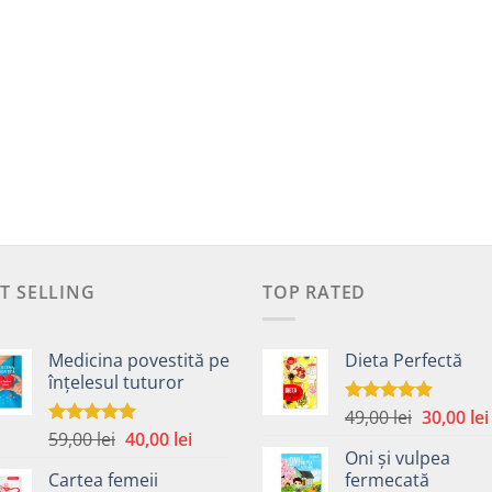
T SELLING
TOP RATED
Medicina povestită pe
Dieta Perfectă
înțelesul tuturor
Prețul
49,00
lei
30,00
lei
Evaluat la
5.00
din 5
Prețul
Prețul
59,00
lei
40,00
lei
inițial
Evaluat la
4.99
din 5
Oni și vulpea
inițial
curent
a
Cartea femeii
fermecată
a
este:
fost: