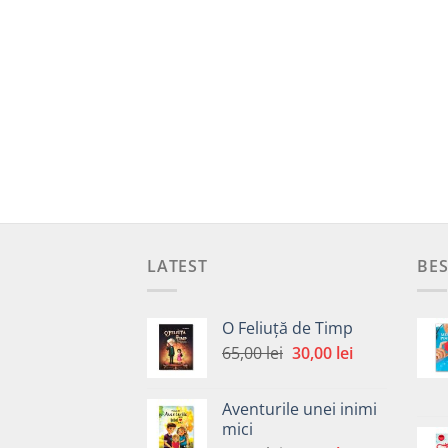
LATEST
BES
O Feliuță de Timp
Prețul
Prețul
65,00
lei
30,00
lei
inițial
curent
a
este:
Aventurile unei inimi
fost:
30,00 lei.
mici
65,00 lei.