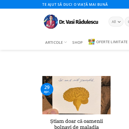
Skip
TE AJUT SĂ DUCI O VIAȚĂ MAI BUNĂ
to
content
Ca
du
OFERTE LIMITATE
ARTICOLE
SHOP
29
apr.
Știam doar că oamenii
bolnavi de maladia