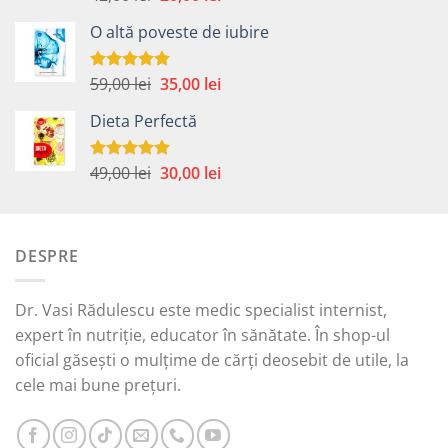
5.00
din 5
inițial
curent
O altă poveste de iubire
a
este:
fost:
20,00 lei.
42,00 lei.
Prețul
Prețul
59,00
lei
35,00
lei
Evaluat la
5.00
din 5
inițial
curent
Dieta Perfectă
a
este:
fost:
35,00 lei.
59,00 lei.
Prețul
Prețul
49,00
lei
30,00
lei
Evaluat la
5.00
din 5
inițial
curent
a
este:
fost:
30,00 lei.
DESPRE
49,00 lei.
Dr. Vasi Rădulescu este medic specialist internist,
expert în nutriție, educator în sănătate. În shop-ul
oficial găsești o mulțime de cărți deosebit de utile, la
cele mai bune prețuri.