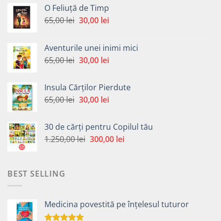
O Feliuță de Timp
Prețul
Prețul
65,00
lei
30,00
lei
inițial
curent
a
este:
Aventurile unei inimi mici
fost:
30,00 lei.
Prețul
Prețul
65,00
lei
30,00
lei
65,00 lei.
inițial
curent
a
este:
Insula Cărților Pierdute
fost:
30,00 lei.
Prețul
Prețul
65,00
lei
30,00
lei
65,00 lei.
inițial
curent
a
este:
30 de cărți pentru Copilul tău
fost:
30,00 lei.
Prețul
Prețul
1.250,00
lei
300,00
lei
65,00 lei.
inițial
curent
a
este:
fost:
300,00 lei.
BEST SELLING
1.250,00 lei.
Medicina povestită pe înțelesul tuturor