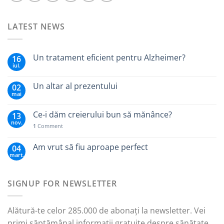
LATEST NEWS
Un tratament eficient pentru Alzheimer?
16
iul.
Un altar al prezentului
02
mai
Ce-i dăm creierului bun să mănânce?
13
nov.
1
Comment
Am vrut să fiu aproape perfect
04
mart.
SIGNUP FOR NEWSLETTER
Alătură-te celor 285.000 de abonați la newsletter. Vei
primi săptămânal informații gratuite despre sănătate,