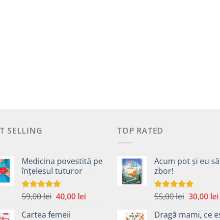
T SELLING
TOP RATED
Medicina povestită pe
Acum pot și eu să
înțelesul tuturor
zbor!
Prețul
Prețul
Prețul
59,00
lei
40,00
lei
55,00
lei
30,00
lei
Evaluat la
Evaluat la
4.99
din 5
5.00
din 5
inițial
curent
inițial
Cartea femeii
Dragă mami, ce e
a
este:
a