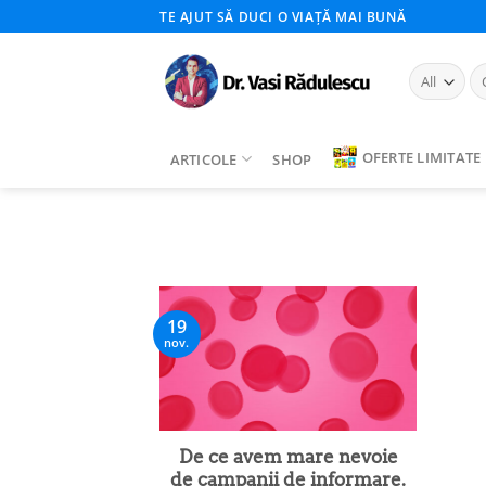
Skip
TE AJUT SĂ DUCI O VIAȚĂ MAI BUNĂ
to
content
Ca
du
OFERTE LIMITATE
ARTICOLE
SHOP
19
nov.
De ce avem mare nevoie
de campanii de informare.