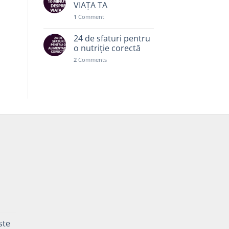
VIAȚA TA
1
Comment
24 de sfaturi pentru
o nutriție corectă
2
Comments
Prețul
curent
ste
este: