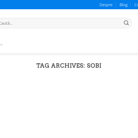
Despre
Blog
C
ută
pă:
TAG ARCHIVES:
SOBI