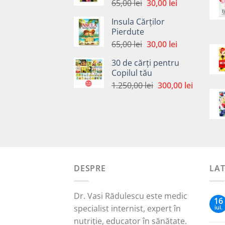
Prețul
Prețul
65,00
lei
30,00
lei
inițial
curent
Insula Cărților
a
este:
Pierdute
fost:
30,00 lei.
Prețul
Prețul
65,00
lei
30,00
lei
65,00 lei.
inițial
curent
30 de cărți pentru
a
este:
Copilul tău
fost:
30,00 lei.
Prețul
Prețul
1.250,00
lei
300,00
lei
65,00 lei.
inițial
curent
a
este:
fost:
300,00 le
1.250,00 lei.
DESPRE
LA
Dr. Vasi Rădulescu este medic
16
specialist internist, expert în
iul.
nutriție, educator în sănătate.