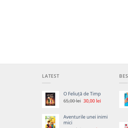
LATEST
BES
O Feliuță de Timp
Prețul
Prețul
65,00
lei
30,00
lei
inițial
curent
a
este:
Aventurile unei inimi
fost:
30,00 lei.
mici
65,00 lei.