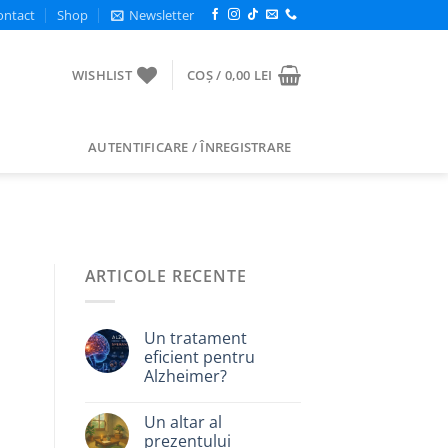
ontact
Shop
Newsletter
WISHLIST
COȘ /
0,00
LEI
AUTENTIFICARE / ÎNREGISTRARE
ARTICOLE RECENTE
Un tratament
eficient pentru
Alzheimer?
Un altar al
prezentului