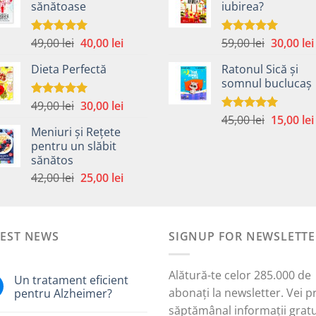
sănătoase
iubirea?
fost:
40,00 lei.
fost:
59,00 lei.
55,00 lei.
Prețul
Prețul
Prețul
49,00
lei
40,00
lei
59,00
lei
30,00
lei
Evaluat la
Evaluat la
5.00
din 5
5.00
din 5
inițial
curent
inițial
Dieta Perfectă
Ratonul Sică și
a
este:
a
somnul buclucaș
fost:
40,00 lei.
fost:
49,00 lei.
59,00 lei.
Prețul
Prețul
49,00
lei
30,00
lei
Evaluat la
5.00
din 5
Prețul
inițial
curent
45,00
lei
15,00
lei
Evaluat la
Meniuri și Rețete
5.00
din 5
inițial
a
este:
pentru un slăbit
a
fost:
30,00 lei.
sănătos
i.
fost:
49,00 lei.
Prețul
Prețul
42,00
lei
25,00
lei
45,00 lei.
inițial
curent
a
este:
fost:
25,00 lei.
TEST NEWS
42,00 lei.
SIGNUP FOR NEWSLETTE
Alătură-te celor 285.000 de
Un tratament eficient
abonați la newsletter. Vei p
pentru Alzheimer?
săptămânal informații gratu