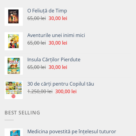
O Feliuță de Timp
Prețul
Prețul
65,00
lei
30,00
lei
inițial
curent
a
este:
Aventurile unei inimi mici
fost:
30,00 lei.
Prețul
Prețul
65,00
lei
30,00
lei
65,00 lei.
inițial
curent
a
este:
Insula Cărților Pierdute
fost:
30,00 lei.
Prețul
Prețul
65,00
lei
30,00
lei
65,00 lei.
inițial
curent
a
este:
30 de cărți pentru Copilul tău
fost:
30,00 lei.
Prețul
Prețul
1.250,00
lei
300,00
lei
65,00 lei.
inițial
curent
a
este:
fost:
300,00 lei.
BEST SELLING
1.250,00 lei.
Medicina povestită pe înțelesul tuturor