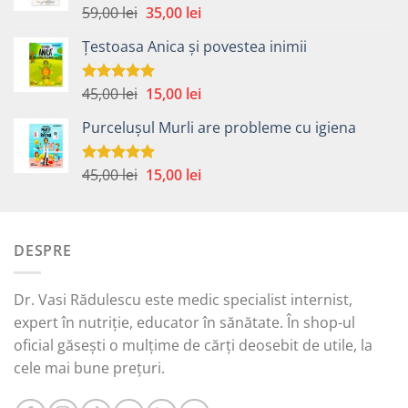
Prețul
Prețul
59,00
lei
35,00
lei
Evaluat la
5.00
din 5
inițial
curent
Țestoasa Anica și povestea inimii
a
este:
fost:
35,00 lei.
59,00 lei.
Prețul
Prețul
45,00
lei
15,00
lei
Evaluat la
5.00
din 5
inițial
curent
Purcelușul Murli are probleme cu igiena
a
este:
fost:
15,00 lei.
45,00 lei.
Prețul
Prețul
45,00
lei
15,00
lei
Evaluat la
5.00
din 5
inițial
curent
a
este:
fost:
15,00 lei.
DESPRE
45,00 lei.
Dr. Vasi Rădulescu este medic specialist internist,
expert în nutriție, educator în sănătate. În shop-ul
oficial găsești o mulțime de cărți deosebit de utile, la
cele mai bune prețuri.