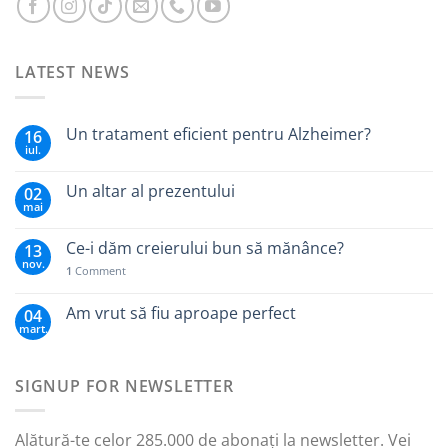
LATEST NEWS
Un tratament eficient pentru Alzheimer?
16
iul.
Un altar al prezentului
02
mai
Ce-i dăm creierului bun să mănânce?
13
nov.
1
Comment
Am vrut să fiu aproape perfect
04
mart.
SIGNUP FOR NEWSLETTER
Alătură-te celor 285.000 de abonați la newsletter. Vei