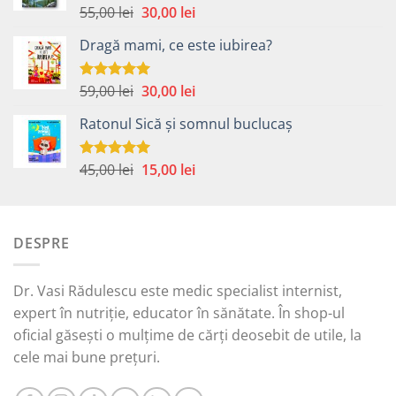
Prețul
Prețul
55,00
lei
30,00
lei
Evaluat la
5.00
din 5
inițial
curent
Dragă mami, ce este iubirea?
a
este:
fost:
30,00 lei.
55,00 lei.
Prețul
Prețul
59,00
lei
30,00
lei
Evaluat la
5.00
din 5
inițial
curent
Ratonul Sică și somnul buclucaș
a
este:
fost:
30,00 lei.
59,00 lei.
Prețul
Prețul
45,00
lei
15,00
lei
Evaluat la
5.00
din 5
inițial
curent
a
este:
fost:
15,00 lei.
DESPRE
45,00 lei.
Dr. Vasi Rădulescu este medic specialist internist,
expert în nutriție, educator în sănătate. În shop-ul
oficial găsești o mulțime de cărți deosebit de utile, la
cele mai bune prețuri.