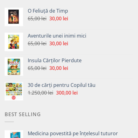
O Feliuță de Timp
Prețul
Prețul
65,00
lei
30,00
lei
inițial
curent
a
este:
Aventurile unei inimi mici
fost:
30,00 lei.
Prețul
Prețul
65,00
lei
30,00
lei
65,00 lei.
inițial
curent
a
este:
Insula Cărților Pierdute
fost:
30,00 lei.
Prețul
Prețul
65,00
lei
30,00
lei
65,00 lei.
inițial
curent
a
este:
30 de cărți pentru Copilul tău
fost:
30,00 lei.
Prețul
Prețul
1.250,00
lei
300,00
lei
65,00 lei.
inițial
curent
a
este:
fost:
300,00 lei.
BEST SELLING
1.250,00 lei.
Medicina povestită pe înțelesul tuturor