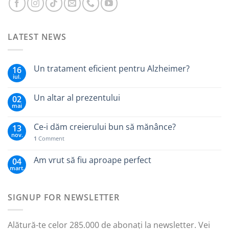
LATEST NEWS
Un tratament eficient pentru Alzheimer?
16
iul.
Un altar al prezentului
02
mai
Ce-i dăm creierului bun să mănânce?
13
nov.
1
Comment
Am vrut să fiu aproape perfect
04
mart.
SIGNUP FOR NEWSLETTER
Alătură-te celor 285.000 de abonați la newsletter. Vei