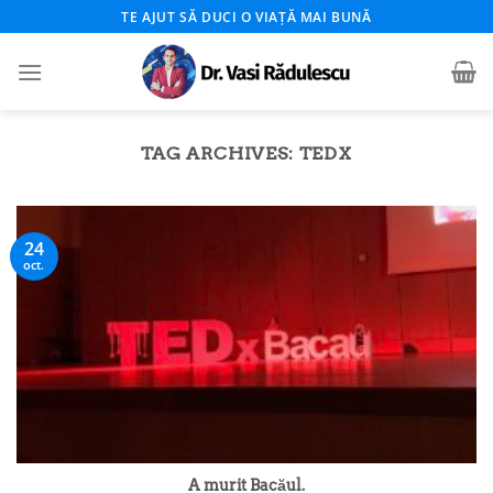
Skip
TE AJUT SĂ DUCI O VIAȚĂ MAI BUNĂ
to
content
TAG ARCHIVES:
TEDX
24
oct.
A murit Bacăul.