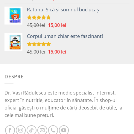
5.00
din 5
inițial
curent
Ratonul Sică și somnul buclucaș
a
este:
fost:
30,00 lei.
59,00 lei.
Prețul
Prețul
45,00
lei
15,00
lei
Evaluat la
5.00
din 5
inițial
curent
Corpul uman chiar este fascinant!
a
este:
fost:
15,00 lei.
45,00 lei.
Prețul
Prețul
45,00
lei
15,00
lei
Evaluat la
5.00
din 5
inițial
curent
a
este:
fost:
15,00 lei.
DESPRE
45,00 lei.
Dr. Vasi Rădulescu este medic specialist internist,
expert în nutriție, educator în sănătate. În shop-ul
oficial găsești o mulțime de cărți deosebit de utile, la
cele mai bune prețuri.