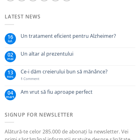
LATEST NEWS
Un tratament eficient pentru Alzheimer?
16
iul.
Un altar al prezentului
02
mai
Ce-i dăm creierului bun să mănânce?
13
nov.
1
Comment
Am vrut să fiu aproape perfect
04
mart.
SIGNUP FOR NEWSLETTER
Alătură-te celor 285.000 de abonați la newsletter. Vei
primi săptămânal informații gratuite despre sănătate,