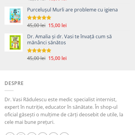
5.00
din 5
inițial
curent
Purcelușul Murli are probleme cu igiena
a
este:
fost:
15,00 lei.
45,00 lei.
Prețul
Prețul
45,00
lei
15,00
lei
Evaluat la
5.00
din 5
inițial
curent
Dr. Amalia și dr. Vasi te învață cum să
a
este:
mănânci sănătos
fost:
15,00 lei.
45,00 lei.
Prețul
Prețul
45,00
lei
15,00
lei
Evaluat la
5.00
din 5
inițial
curent
a
este:
fost:
15,00 lei.
DESPRE
45,00 lei.
Dr. Vasi Rădulescu este medic specialist internist,
expert în nutriție, educator în sănătate. În shop-ul
oficial găsești o mulțime de cărți deosebit de utile, la
cele mai bune prețuri.