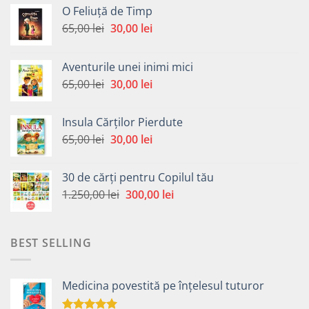
O Feliuță de Timp
Prețul
Prețul
65,00
lei
30,00
lei
inițial
curent
a
este:
Aventurile unei inimi mici
fost:
30,00 lei.
Prețul
Prețul
65,00
lei
30,00
lei
65,00 lei.
inițial
curent
a
este:
Insula Cărților Pierdute
fost:
30,00 lei.
Prețul
Prețul
65,00
lei
30,00
lei
65,00 lei.
inițial
curent
a
este:
30 de cărți pentru Copilul tău
fost:
30,00 lei.
Prețul
Prețul
1.250,00
lei
300,00
lei
65,00 lei.
inițial
curent
a
este:
fost:
300,00 lei.
BEST SELLING
1.250,00 lei.
Medicina povestită pe înțelesul tuturor