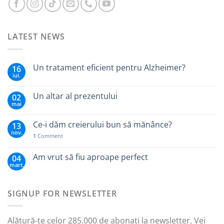
LATEST NEWS
Un tratament eficient pentru Alzheimer?
16
iul.
Un altar al prezentului
02
mai
Ce-i dăm creierului bun să mănânce?
13
nov.
1
Comment
Am vrut să fiu aproape perfect
04
mart.
SIGNUP FOR NEWSLETTER
Alătură-te celor 285.000 de abonați la newsletter. Vei