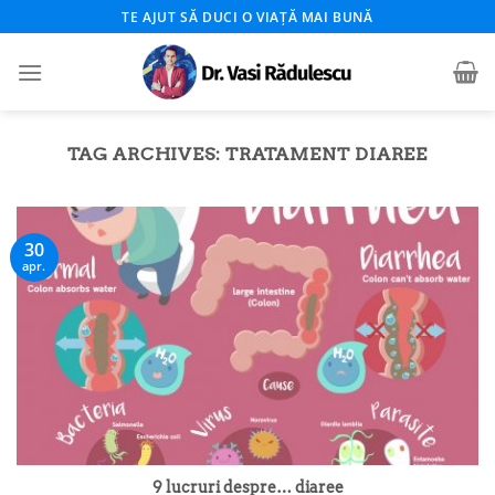
Skip
TE AJUT SĂ DUCI O VIAȚĂ MAI BUNĂ
to
content
TAG ARCHIVES:
TRATAMENT DIAREE
30
apr.
9 lucruri despre… diaree