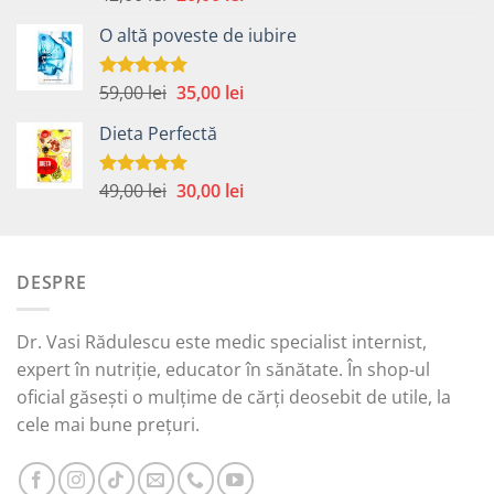
5.00
din 5
inițial
curent
O altă poveste de iubire
a
este:
fost:
20,00 lei.
42,00 lei.
Prețul
Prețul
59,00
lei
35,00
lei
Evaluat la
5.00
din 5
inițial
curent
Dieta Perfectă
a
este:
fost:
35,00 lei.
59,00 lei.
Prețul
Prețul
49,00
lei
30,00
lei
Evaluat la
5.00
din 5
inițial
curent
a
este:
fost:
30,00 lei.
DESPRE
49,00 lei.
Dr. Vasi Rădulescu este medic specialist internist,
expert în nutriție, educator în sănătate. În shop-ul
oficial găsești o mulțime de cărți deosebit de utile, la
cele mai bune prețuri.