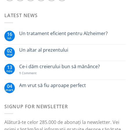
LATEST NEWS
Un tratament eficient pentru Alzheimer?
16
iul.
Un altar al prezentului
02
mai
Ce-i dăm creierului bun să mănânce?
13
nov.
1
Comment
Am vrut să fiu aproape perfect
04
mart.
SIGNUP FOR NEWSLETTER
Alătură-te celor 285.000 de abonați la newsletter. Vei
primi săptămânal informații gratuite despre sănătate,