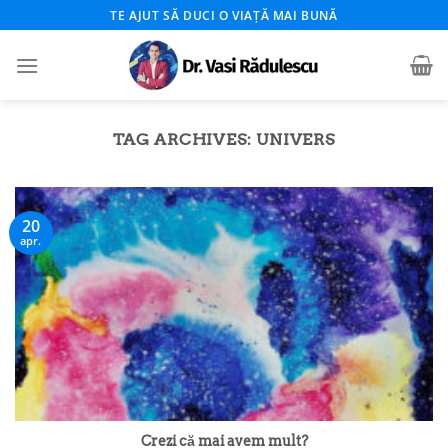
Skip
TE AJUT SĂ DUCI O VIAȚĂ MAI BUNĂ
to
content
TAG ARCHIVES:
UNIVERS
20
apr.
Crezi că mai avem mult?