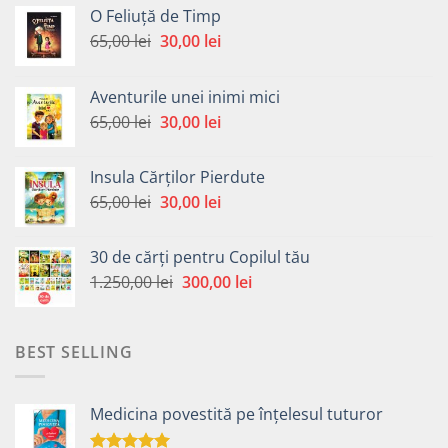
O Feliuță de Timp
Prețul
Prețul
65,00
lei
30,00
lei
inițial
curent
a
este:
Aventurile unei inimi mici
fost:
30,00 lei.
Prețul
Prețul
65,00
lei
30,00
lei
65,00 lei.
inițial
curent
a
este:
Insula Cărților Pierdute
fost:
30,00 lei.
Prețul
Prețul
65,00
lei
30,00
lei
65,00 lei.
inițial
curent
a
este:
30 de cărți pentru Copilul tău
fost:
30,00 lei.
Prețul
Prețul
1.250,00
lei
300,00
lei
65,00 lei.
inițial
curent
a
este:
fost:
300,00 lei.
BEST SELLING
1.250,00 lei.
Medicina povestită pe înțelesul tuturor