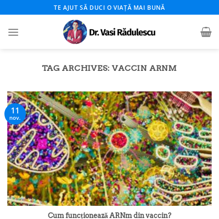
Skip
TE AJUT SĂ DUCI O VIAȚĂ MAI BUNĂ
to
content
TAG ARCHIVES:
VACCIN ARNM
11
nov.
Cum funcționează ARNm din vaccin?