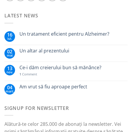
LATEST NEWS
Un tratament eficient pentru Alzheimer?
16
iul.
Un altar al prezentului
02
mai
Ce-i dăm creierului bun să mănânce?
13
nov.
1
Comment
Am vrut să fiu aproape perfect
04
mart.
SIGNUP FOR NEWSLETTER
Alătură-te celor 285.000 de abonați la newsletter. Vei
primi săptămânal informații gratuite despre sănătate,