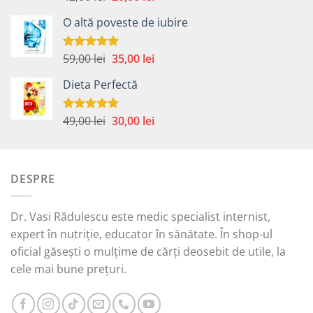
5.00
din 5
inițial
curent
O altă poveste de iubire
a
este:
fost:
20,00 lei.
42,00 lei.
Prețul
Prețul
59,00
lei
35,00
lei
Evaluat la
5.00
din 5
inițial
curent
Dieta Perfectă
a
este:
fost:
35,00 lei.
59,00 lei.
Prețul
Prețul
49,00
lei
30,00
lei
Evaluat la
5.00
din 5
inițial
curent
a
este:
fost:
30,00 lei.
DESPRE
49,00 lei.
Dr. Vasi Rădulescu este medic specialist internist,
expert în nutriție, educator în sănătate. În shop-ul
oficial găsești o mulțime de cărți deosebit de utile, la
cele mai bune prețuri.