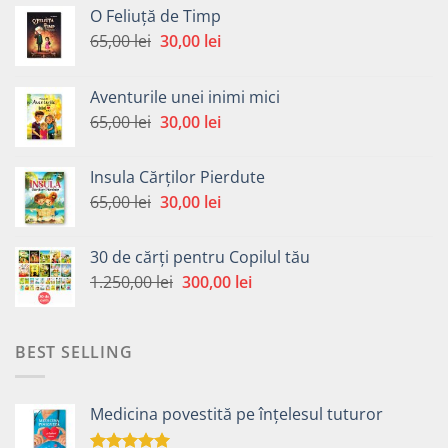
O Feliuță de Timp
Prețul
Prețul
65,00
lei
30,00
lei
inițial
curent
a
este:
Aventurile unei inimi mici
fost:
30,00 lei.
Prețul
Prețul
65,00
lei
30,00
lei
65,00 lei.
inițial
curent
a
este:
Insula Cărților Pierdute
fost:
30,00 lei.
Prețul
Prețul
65,00
lei
30,00
lei
65,00 lei.
inițial
curent
a
este:
30 de cărți pentru Copilul tău
fost:
30,00 lei.
Prețul
Prețul
1.250,00
lei
300,00
lei
65,00 lei.
inițial
curent
a
este:
fost:
300,00 lei.
BEST SELLING
1.250,00 lei.
Medicina povestită pe înțelesul tuturor