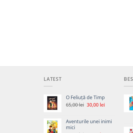
LATEST
BES
O Feliuță de Timp
Prețul
Prețul
65,00
lei
30,00
lei
inițial
curent
a
este:
Aventurile unei inimi
fost:
30,00 lei.
mici
65,00 lei.