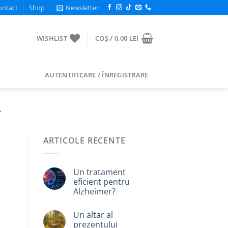
ontact
Shop
Newsletter
WISHLIST
COȘ /
0,00
LEI
AUTENTIFICARE / ÎNREGISTRARE
A
ARTICOLE RECENTE
Un tratament
eficient pentru
Alzheimer?
Un altar al
prezentului