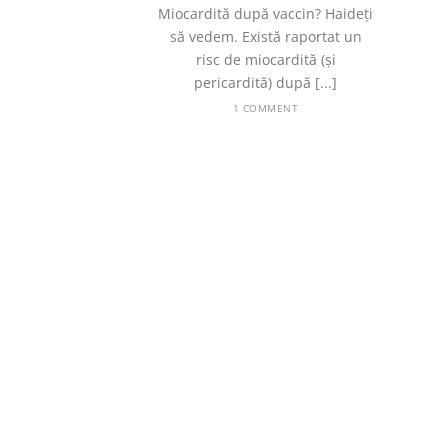
Miocardită după vaccin? Haideți
să vedem. Există raportat un
risc de miocardită (și
pericardită) după [...]
1 COMMENT