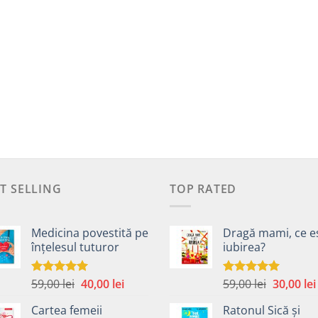
T SELLING
TOP RATED
Medicina povestită pe
Dragă mami, ce e
înțelesul tuturor
iubirea?
Prețul
Prețul
Prețul
59,00
lei
40,00
lei
59,00
lei
30,00
lei
Evaluat la
Evaluat la
4.99
din 5
5.00
din 5
inițial
curent
inițial
Cartea femeii
Ratonul Sică și
a
este:
a