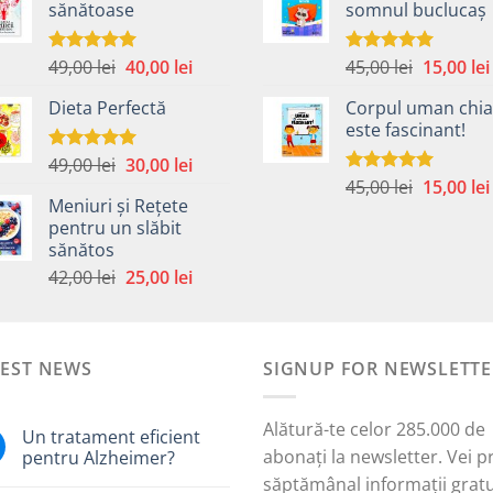
sănătoase
somnul buclucaș
fost:
40,00 lei.
fost:
59,00 lei.
59,00 lei.
Prețul
Prețul
Prețul
49,00
lei
40,00
lei
45,00
lei
15,00
lei
Evaluat la
Evaluat la
5.00
din 5
5.00
din 5
inițial
curent
inițial
Dieta Perfectă
Corpul uman chia
a
este:
a
este fascinant!
fost:
40,00 lei.
fost:
49,00 lei.
45,00 lei.
Prețul
Prețul
49,00
lei
30,00
lei
Evaluat la
5.00
din 5
Prețul
inițial
curent
45,00
lei
15,00
lei
Evaluat la
Meniuri și Rețete
5.00
din 5
inițial
a
este:
pentru un slăbit
a
fost:
30,00 lei.
sănătos
i.
fost:
49,00 lei.
Prețul
Prețul
42,00
lei
25,00
lei
45,00 lei.
inițial
curent
a
este:
fost:
25,00 lei.
TEST NEWS
42,00 lei.
SIGNUP FOR NEWSLETTE
Alătură-te celor 285.000 de
Un tratament eficient
abonați la newsletter. Vei p
pentru Alzheimer?
săptămânal informații gratu