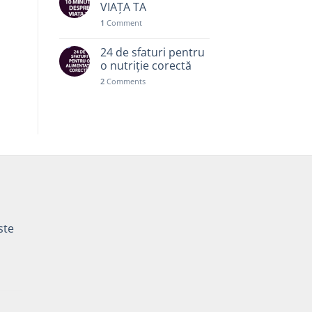
VIAȚA TA
1
Comment
24 de sfaturi pentru
o nutriție corectă
2
Comments
ste
Prețul
curent
este: