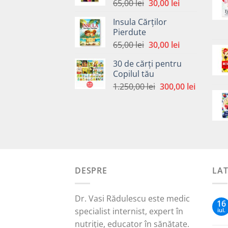
Prețul
Prețul
65,00
lei
30,00
lei
inițial
curent
Insula Cărților
a
este:
Pierdute
fost:
30,00 lei.
Prețul
Prețul
65,00
lei
30,00
lei
65,00 lei.
inițial
curent
30 de cărți pentru
a
este:
Copilul tău
fost:
30,00 lei.
Prețul
Prețul
1.250,00
lei
300,00
lei
65,00 lei.
inițial
curent
a
este:
fost:
300,00 le
1.250,00 lei.
DESPRE
LA
Dr. Vasi Rădulescu este medic
16
specialist internist, expert în
iul.
nutriție, educator în sănătate.