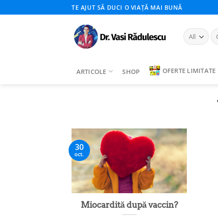
Skip
TE AJUT SĂ DUCI O VIAȚĂ MAI BUNĂ
to
content
Ca
du
OFERTE LIMITATE
ARTICOLE
SHOP
30
oct.
Miocardită după vaccin?