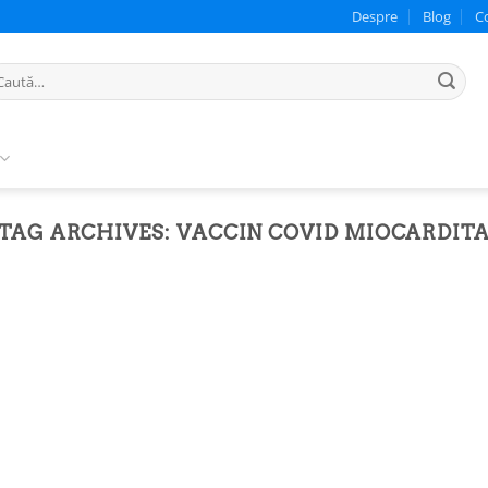
Despre
Blog
C
ută
pă:
TAG ARCHIVES:
VACCIN COVID MIOCARDIT