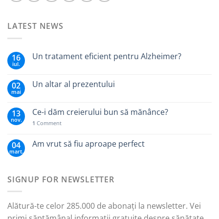
LATEST NEWS
Un tratament eficient pentru Alzheimer?
16
iul.
Un altar al prezentului
02
mai
Ce-i dăm creierului bun să mănânce?
13
nov.
1
Comment
Am vrut să fiu aproape perfect
04
mart.
SIGNUP FOR NEWSLETTER
Alătură-te celor 285.000 de abonați la newsletter. Vei
primi săptămânal informații gratuite despre sănătate,