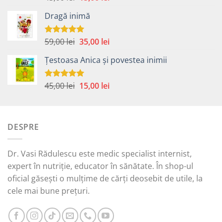
5.00
din 5
inițial
curent
Dragă inimă
a
este:
fost:
15,00 lei.
45,00 lei.
Prețul
Prețul
59,00
lei
35,00
lei
Evaluat la
5.00
din 5
inițial
curent
Țestoasa Anica și povestea inimii
a
este:
fost:
35,00 lei.
59,00 lei.
Prețul
Prețul
45,00
lei
15,00
lei
Evaluat la
5.00
din 5
inițial
curent
a
este:
fost:
15,00 lei.
DESPRE
45,00 lei.
Dr. Vasi Rădulescu este medic specialist internist,
expert în nutriție, educator în sănătate. În shop-ul
oficial găsești o mulțime de cărți deosebit de utile, la
cele mai bune prețuri.