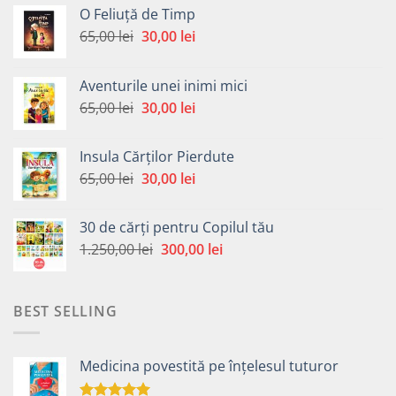
O Feliuță de Timp
Prețul
Prețul
65,00
lei
30,00
lei
inițial
curent
a
este:
Aventurile unei inimi mici
fost:
30,00 lei.
Prețul
Prețul
65,00
lei
30,00
lei
65,00 lei.
inițial
curent
a
este:
Insula Cărților Pierdute
fost:
30,00 lei.
Prețul
Prețul
65,00
lei
30,00
lei
65,00 lei.
inițial
curent
a
este:
30 de cărți pentru Copilul tău
fost:
30,00 lei.
Prețul
Prețul
1.250,00
lei
300,00
lei
65,00 lei.
inițial
curent
a
este:
fost:
300,00 lei.
BEST SELLING
1.250,00 lei.
Medicina povestită pe înțelesul tuturor