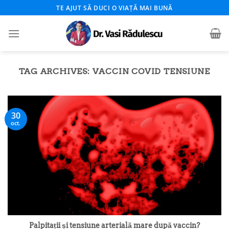
Skip
TE AJUT SĂ DUCI O VIAȚĂ MAI BUNĂ
to
content
TAG ARCHIVES:
VACCIN COVID TENSIUNE
30
oct.
Palpitații și tensiune arterială mare după vaccin?