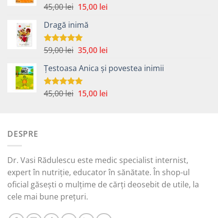
Prețul
Prețul
45,00
lei
15,00
lei
Evaluat la
5.00
din 5
inițial
curent
Dragă inimă
a
este:
fost:
15,00 lei.
45,00 lei.
Prețul
Prețul
59,00
lei
35,00
lei
Evaluat la
5.00
din 5
inițial
curent
Țestoasa Anica și povestea inimii
a
este:
fost:
35,00 lei.
59,00 lei.
Prețul
Prețul
45,00
lei
15,00
lei
Evaluat la
5.00
din 5
inițial
curent
a
este:
fost:
15,00 lei.
DESPRE
45,00 lei.
Dr. Vasi Rădulescu este medic specialist internist,
expert în nutriție, educator în sănătate. În shop-ul
oficial găsești o mulțime de cărți deosebit de utile, la
cele mai bune prețuri.