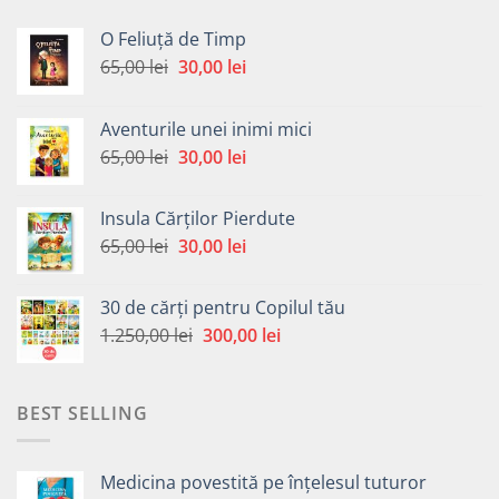
O Feliuță de Timp
Prețul
Prețul
65,00
lei
30,00
lei
inițial
curent
a
este:
Aventurile unei inimi mici
fost:
30,00 lei.
Prețul
Prețul
65,00
lei
30,00
lei
65,00 lei.
inițial
curent
a
este:
Insula Cărților Pierdute
fost:
30,00 lei.
Prețul
Prețul
65,00
lei
30,00
lei
65,00 lei.
inițial
curent
a
este:
30 de cărți pentru Copilul tău
fost:
30,00 lei.
Prețul
Prețul
1.250,00
lei
300,00
lei
65,00 lei.
inițial
curent
a
este:
fost:
300,00 lei.
BEST SELLING
1.250,00 lei.
Medicina povestită pe înțelesul tuturor