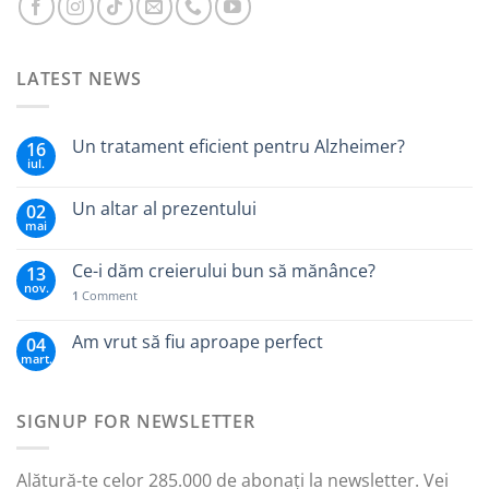
LATEST NEWS
Un tratament eficient pentru Alzheimer?
16
iul.
Un altar al prezentului
02
mai
Ce-i dăm creierului bun să mănânce?
13
nov.
1
Comment
Am vrut să fiu aproape perfect
04
mart.
SIGNUP FOR NEWSLETTER
Alătură-te celor 285.000 de abonați la newsletter. Vei