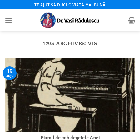
Skip
TE AJUT SĂ DUCI O VIAȚĂ MAI BUNĂ
to
content
TAG ARCHIVES:
VIS
19
aug.
Pianul de sub degetele Anei