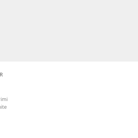
este:
35,00 lei.
Prețul
curent
este:
30,00 lei.
R
rimi
ite