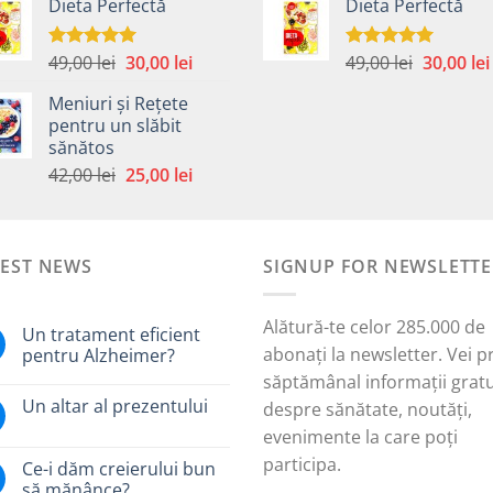
Dieta Perfectă
Dieta Perfectă
a
este:
a
fost:
40,00 lei.
fost:
49,00 lei.
59,00 lei.
Prețul
Prețul
Prețul
49,00
lei
30,00
lei
49,00
lei
30,00
lei
Evaluat la
Evaluat la
5.00
din 5
5.00
din 5
inițial
curent
inițial
Meniuri și Rețete
a
este:
a
pentru un slăbit
fost:
30,00 lei.
fost:
sănătos
i.
49,00 lei.
49,00 lei.
Prețul
Prețul
42,00
lei
25,00
lei
inițial
curent
a
este:
fost:
25,00 lei.
TEST NEWS
42,00 lei.
SIGNUP FOR NEWSLETTE
Alătură-te celor 285.000 de
Un tratament eficient
abonați la newsletter. Vei p
pentru Alzheimer?
săptămânal informații gratu
Un altar al prezentului
despre sănătate, noutăți,
evenimente la care poți
participa.
Ce-i dăm creierului bun
să mănânce?