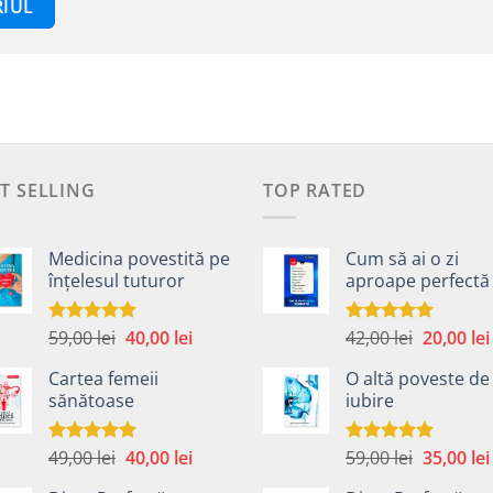
T SELLING
TOP RATED
Medicina povestită pe
Cum să ai o zi
înțelesul tuturor
aproape perfectă
Prețul
Prețul
Prețul
59,00
lei
40,00
lei
42,00
lei
20,00
lei
Evaluat la
Evaluat la
4.99
din 5
5.00
din 5
inițial
curent
inițial
Cartea femeii
O altă poveste de
a
este:
a
sănătoase
iubire
fost:
40,00 lei.
fost:
59,00 lei.
42,00 lei.
Prețul
Prețul
Prețul
49,00
lei
40,00
lei
59,00
lei
35,00
lei
Evaluat la
Evaluat la
5.00
din 5
5.00
din 5
inițial
curent
inițial