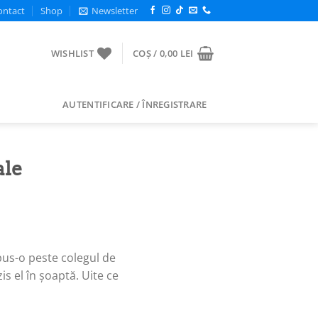
ontact
Shop
Newsletter
WISHLIST
COȘ /
0,00
LEI
AUTENTIFICARE / ÎNREGISTRARE
ale
 pus-o peste colegul de
is el în șoaptă. Uite ce