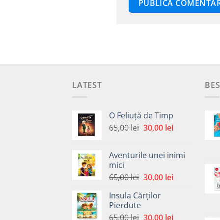
LATEST
BES
O Feliuță de Timp
Prețul
Prețul
65,00
lei
30,00
lei
inițial
curent
a
este:
Aventurile unei inimi
fost:
30,00 lei.
mici
65,00 lei.
Prețul
Prețul
65,00
lei
30,00
lei
inițial
curent
Insula Cărților
a
este:
Pierdute
fost:
30,00 lei.
Prețul
Prețul
65,00
lei
30,00
lei
65,00 lei.