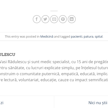
This entry was posted in
Medicină
and tagged
pacienti
,
patura
,
spital
.
ULESCU
Vasi Rădulescu și sunt medic specialist, cu 15 ani de pregăti
tru sănătate, cu lucruri explicate simplu, pe înțelesul tuturo
onstruim o comunitate puternică, empatică, educată, implica
e lectură, voluntariat, educație, cauze cu impact semnificati
 zi
Nici nu ști