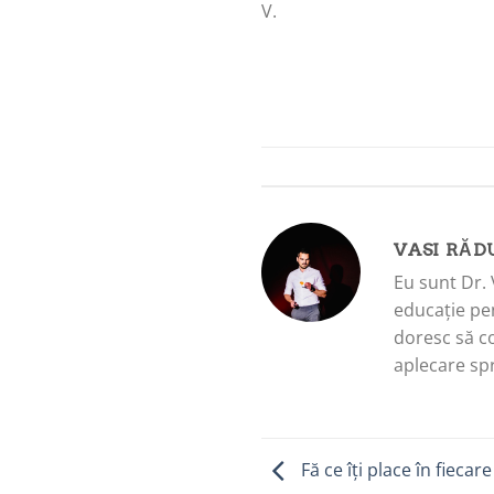
V.
VASI RĂD
Eu sunt Dr. 
educație pen
doresc să c
aplecare spr
Fă ce îți place în fiecare