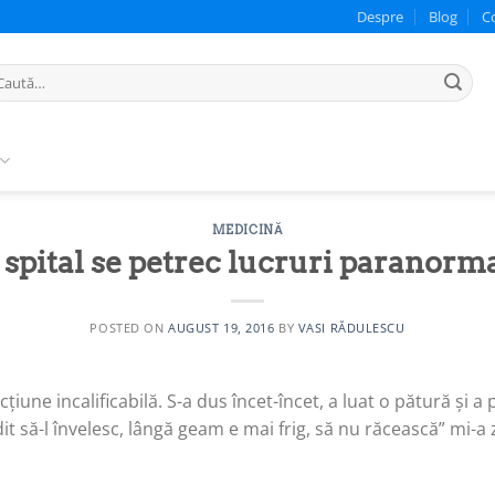
Despre
Blog
C
ută
pă:
MEDICINĂ
 spital se petrec lucruri paranorm
POSTED ON
AUGUST 19, 2016
BY
VASI RĂDULESCU
țiune incalificabilă. S-a dus încet-încet, a luat o pătură și a
it să-l învelesc, lângă geam e mai frig, să nu răcească” mi-a z