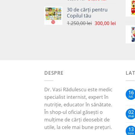
inițial
curent
30 de cărți pentru
a
este:
Copilul tău
fost:
30,00 lei.
Prețul
Prețul
1.250,00
lei
300,00
lei
65,00 lei.
inițial
curent
a
este:
fost:
300,00 le
1.250,00 lei.
DESPRE
LA
Dr. Vasi Rădulescu este medic
16
specialist internist, expert în
iul.
nutriție, educator în sănătate.
În shop-ul oficial găsești o
02
mai
mulțime de cărți deosebit de
utile, la cele mai bune prețuri.
13
nov.