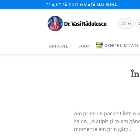
Skip
TE AJUT SĂ DUCI O VIAȚĂ MAI BUNĂ
to
content
Ca
du
OFERTE LIMITATE
ARTICOLE
SHOP
În
Am prins un pacient într-o ac
salon. „A ațipit și m-am gând
momente am prin gărzi.