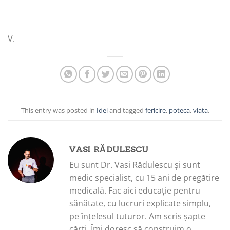
V.
This entry was posted in
Idei
and tagged
fericire
,
poteca
,
viata
.
VASI RĂDULESCU
Eu sunt Dr. Vasi Rădulescu și sunt
medic specialist, cu 15 ani de pregătire
medicală. Fac aici educație pentru
sănătate, cu lucruri explicate simplu,
pe înțelesul tuturor. Am scris șapte
cărți. Îmi doresc să construim o