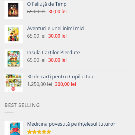
O Feliuță de Timp
Prețul
Prețul
65,00
lei
30,00
lei
inițial
curent
a
este:
Aventurile unei inimi mici
fost:
30,00 lei.
Prețul
Prețul
65,00
lei
30,00
lei
65,00 lei.
inițial
curent
a
este:
Insula Cărților Pierdute
fost:
30,00 lei.
Prețul
Prețul
65,00
lei
30,00
lei
65,00 lei.
inițial
curent
a
este:
30 de cărți pentru Copilul tău
fost:
30,00 lei.
Prețul
Prețul
1.250,00
lei
300,00
lei
65,00 lei.
inițial
curent
a
este:
fost:
300,00 lei.
BEST SELLING
1.250,00 lei.
Medicina povestită pe înțelesul tuturor