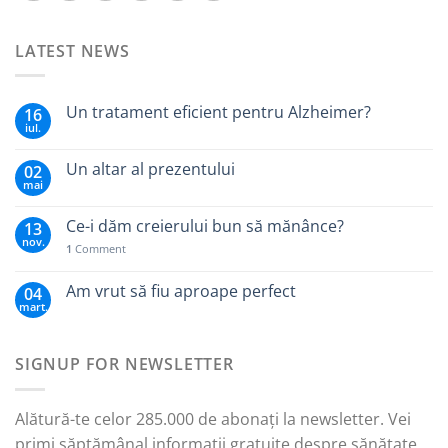
LATEST NEWS
Un tratament eficient pentru Alzheimer?
16
iul.
Un altar al prezentului
02
mai
Ce-i dăm creierului bun să mănânce?
13
nov.
1
Comment
Am vrut să fiu aproape perfect
04
mart.
SIGNUP FOR NEWSLETTER
Alătură-te celor 285.000 de abonați la newsletter. Vei
primi săptămânal informații gratuite despre sănătate,