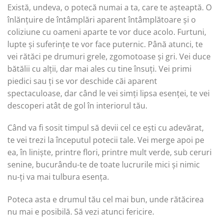
Există, undeva, o potecă numai a ta, care te așteaptă. O
înlănțuire de întâmplări aparent întâmplătoare și o
coliziune cu oameni aparte te vor duce acolo. Furtuni,
lupte și suferințe te vor face puternic. Până atunci, te
vei rătăci pe drumuri grele, zgomotoase și gri. Vei duce
bătălii cu alții, dar mai ales cu tine însuți. Vei primi
piedici sau ți se vor deschide căi aparent
spectaculoase, dar când le vei simți lipsa esenței, te vei
descoperi atât de gol în interiorul tău.
Când va fi sosit timpul să devii cel ce ești cu adevărat,
te vei trezi la începutul potecii tale. Vei merge apoi pe
ea, în liniște, printre flori, printre mult verde, sub ceruri
senine, bucurându-te de toate lucrurile mici și nimic
nu-ți va mai tulbura esența.
Poteca asta e drumul tău cel mai bun, unde rătăcirea
nu mai e posibilă. Să vezi atunci fericire.