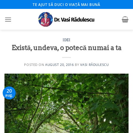
Skip
TE AJUT SĂ DUCI O VIAȚĂ MAI BUNĂ
to
content
IDEI
Există, undeva, o potecă numai a ta
POSTED ON
AUGUST 20, 2016
BY
VASI RĂDULESCU
20
aug.