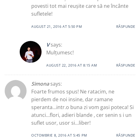
povesti tot mai reușite care să ne încânte
sufletele!
AUGUST 21, 2016 AT 5:50 PM
RĂSPUNDE
V
says:
Mulțumesc!
AUGUST 22, 2016 AT 8:15 AM
RĂSPUNDE
Simona
says:
Foarte frumos spus! Ne ratacim, ne
pierdem de noi insine, dar ramane
speranta…intr.o buna zi vom gasi poteca! Si
atunci…flori, adieri blande , cer senin s i un
suflet usor, usor si…liber!
OCTOMBRIE 8, 2016 AT 5:45 PM
RĂSPUNDE