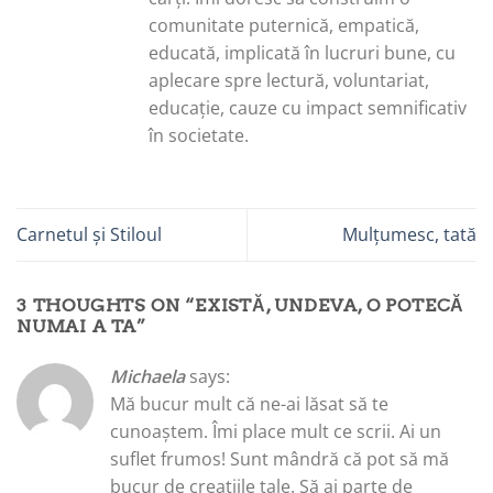
comunitate puternică, empatică,
educată, implicată în lucruri bune, cu
aplecare spre lectură, voluntariat,
educație, cauze cu impact semnificativ
în societate.
Carnetul și Stiloul
Mulțumesc, tată
3 THOUGHTS ON “
EXISTĂ, UNDEVA, O POTECĂ
NUMAI A TA
”
Michaela
says:
Mă bucur mult că ne-ai lăsat să te
cunoaștem. Îmi place mult ce scrii. Ai un
suflet frumos! Sunt mândră că pot să mă
bucur de creațiile tale. Să ai parte de