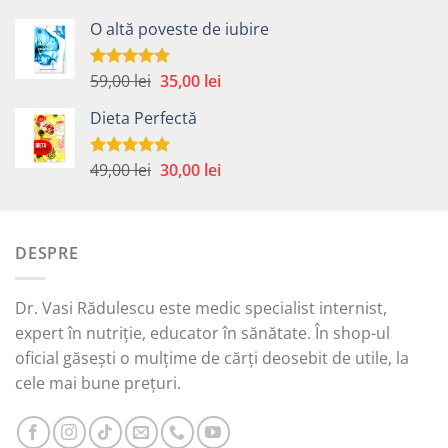
5.00
din 5
inițial
curent
O altă poveste de iubire
a
este:
fost:
20,00 lei.
42,00 lei.
Prețul
Prețul
59,00
lei
35,00
lei
Evaluat la
5.00
din 5
inițial
curent
Dieta Perfectă
a
este:
fost:
35,00 lei.
59,00 lei.
Prețul
Prețul
49,00
lei
30,00
lei
Evaluat la
5.00
din 5
inițial
curent
a
este:
fost:
30,00 lei.
DESPRE
49,00 lei.
Dr. Vasi Rădulescu este medic specialist internist,
expert în nutriție, educator în sănătate. În shop-ul
oficial găsești o mulțime de cărți deosebit de utile, la
cele mai bune prețuri.