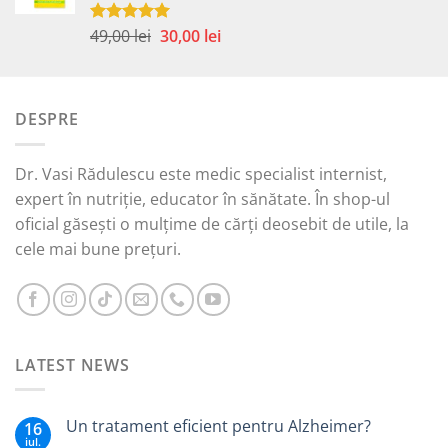
45,00 lei.
Prețul
Prețul
49,00
lei
30,00
lei
Evaluat la
5.00
din 5
inițial
curent
a
este:
fost:
30,00 lei.
DESPRE
49,00 lei.
Dr. Vasi Rădulescu este medic specialist internist,
expert în nutriție, educator în sănătate. În shop-ul
oficial găsești o mulțime de cărți deosebit de utile, la
cele mai bune prețuri.
LATEST NEWS
Un tratament eficient pentru Alzheimer?
16
iul.