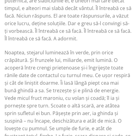
puternică, are slăbiciunile ei, e uneori mai tare decât
timpul, e alteori mai slabă decât vântul. Îl întreabă ce să
facă. Niciun răspuns. El are toate răspunsurile, a văzut
orice lucru, deține soluțiile. Dar e greu să-l convingi să-
ți vorbească. Îl întreabă ce să facă. Îl întreabă ce să facă.
Îl întreabă ce să facă. A adormit.
Noaptea, stejarul luminează în verde, prin orice
crăpătură. Și frunzele lui, miliarde, emit lumină. O
acoperă între crengi prietenoase și-i îngrijește toate
rănile date de contactul cu turnul meu. Ce ușor respiră
și cât de liniștit doarme. Îi lasă lângă piept cea mai
bună ghindă a sa. Se trezește și e plină de energie.
Vede micul fruct maroniu, cu volan și coadă; îl ia și
pornește spre turn. Scoate o altă scară, are atâtea
sprin sufletul ei bun. Pășește prin aer, ia ghinda și
suspină – nu încape, deschizătura e atât de mică. O
lovește cu pumnul. Se umple de furie, e atât de