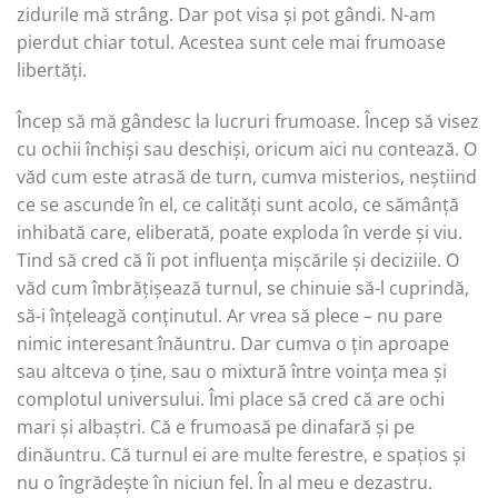
zidurile mă strâng. Dar pot visa și pot gândi. N-am
pierdut chiar totul. Acestea sunt cele mai frumoase
libertăți.
Încep să mă gândesc la lucruri frumoase. Încep să visez
cu ochii închiși sau deschiși, oricum aici nu contează. O
văd cum este atrasă de turn, cumva misterios, neștiind
ce se ascunde în el, ce calități sunt acolo, ce sămânță
inhibată care, eliberată, poate exploda în verde și viu.
Tind să cred că îi pot influența mișcările și deciziile. O
văd cum îmbrățișează turnul, se chinuie să-l cuprindă,
să-i înțeleagă conținutul. Ar vrea să plece – nu pare
nimic interesant înăuntru. Dar cumva o țin aproape
sau altceva o ține, sau o mixtură între voința mea și
complotul universului. Îmi place să cred că are ochi
mari și albaștri. Că e frumoasă pe dinafară și pe
dinăuntru. Că turnul ei are multe ferestre, e spațios și
nu o îngrădește în niciun fel. În al meu e dezastru.