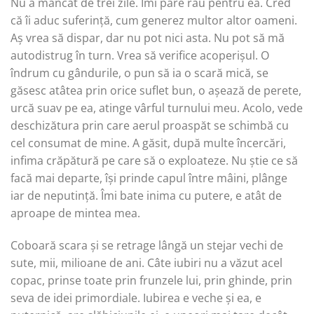
Nu a mâncat de trei zile. Îmi pare rău pentru ea. Cred
că îi aduc suferință, cum generez multor altor oameni.
Aș vrea să dispar, dar nu pot nici asta. Nu pot să mă
autodistrug în turn. Vrea să verifice acoperișul. O
îndrum cu gândurile, o pun să ia o scară mică, se
găsesc atâtea prin orice suflet bun, o așează de perete,
urcă suav pe ea, atinge vârful turnului meu. Acolo, vede
deschizătura prin care aerul proaspăt se schimbă cu
cel consumat de mine. A găsit, după multe încercări,
infima crăpătură pe care să o exploateze. Nu știe ce să
facă mai departe, își prinde capul între mâini, plânge
iar de neputință. Îmi bate inima cu putere, e atât de
aproape de mintea mea.
Coboară scara și se retrage lângă un stejar vechi de
sute, mii, milioane de ani. Câte iubiri nu a văzut acel
copac, prinse toate prin frunzele lui, prin ghinde, prin
seva de idei primordiale. Iubirea e veche și ea, e