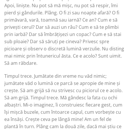
Apoi, liniște. Nu pot să mă mișc, nu pot să respir, îmi
pierd și gândurile. Plâng. O fi zi sau noapte afară? O fi
primăvară, vară, toamnă sau iarnă? Ce an? Cum e să
privești cerul? Dar să auzi un râu? Cum e să te plimbi
prin iarbă? Dar să îmbrățișezi un copac? Cum e să stai
sub ploaie? Dar să săruți pe cineva? Privesc spre
picioare și observ o discretă lumină verzulie. Nu disting
mai nimic prin întunericul ăsta. Ce e acolo? Sunt uimit.
Să am răbdare.
Timpul trece. Jumătate din vreme nu văd nimic;
jumătate văd o lumină ce parcă se apropie de mine și
crește. Să am grijă să nu strivesc cu piciorul ce e acolo.
Să am grijă. Timpul trece. Mă gândesc la fata cu ochi
albaștri. Mi-o imaginez, îi construiesc fiecare gest, cum
își mișcă buzele, cum întoarce capul, cum vorbește cu
ea însăși. Crește ceva pe lângă mine! Am un fel de
plantă în turn. Plâng cam la două zile, dacă mai știu ce