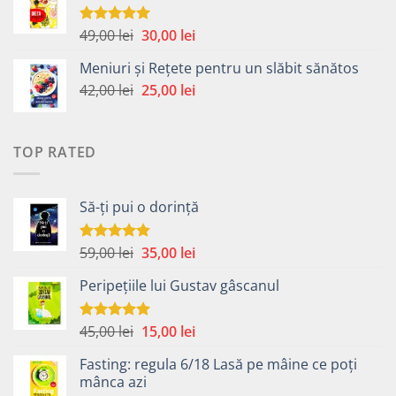
fost:
40,00 lei.
49,00 lei.
Prețul
Prețul
49,00
lei
30,00
lei
Evaluat la
5.00
din 5
inițial
curent
Meniuri și Rețete pentru un slăbit sănătos
a
este:
Prețul
Prețul
42,00
lei
fost:
25,00
lei
30,00 lei.
inițial
curent
49,00 lei.
a
este:
fost:
25,00 lei.
TOP RATED
42,00 lei.
Să-ți pui o dorință
Prețul
Prețul
59,00
lei
35,00
lei
Evaluat la
5.00
din 5
inițial
curent
Peripețiile lui Gustav gâscanul
a
este:
fost:
35,00 lei.
59,00 lei.
Prețul
Prețul
45,00
lei
15,00
lei
Evaluat la
5.00
din 5
inițial
curent
Fasting: regula 6/18 Lasă pe mâine ce poți
a
este:
mânca azi
fost:
15,00 lei.