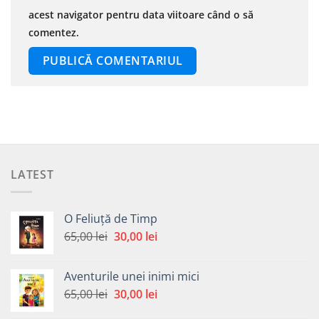
acest navigator pentru data viitoare când o să
comentez.
LATEST
O Feliuță de Timp
Prețul
Prețul
65,00
lei
30,00
lei
inițial
curent
a
este:
Aventurile unei inimi mici
fost:
30,00 lei.
Prețul
Prețul
65,00
lei
30,00
lei
65,00 lei.
inițial
curent