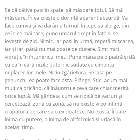
Se dă câțiva pași în spate, să măsoare totul. Să mă
măsoare. În ea crește o dorință aparent absurdă. Va
face cumva și va dărâma turnul. Începe să alerge, din
ce în ce mai tare, pune umărul drept în față și se
lovește de zid. Nimic. Iar pași în urmă, repetă mișcarea,
iar și iar, până nu mai poate de durere. Simt mici
vibrații, în întunericul meu. Pune mâna pe o piatră și dă
cu ea în cărămizile puternic sudate cu cimentul
neplăcerilor mele. Nicio zgârietură. Se lasă pe
genunchi, ea poate face asta. Plânge. Știe, acum mai
mult ca oricând, că înăuntru e ceva care chiar merită
orice luptă. Mă gândesc cum se ridică pe vârfuri și
cercetează, zonă cu zonă, să nu existe vreo infimă
crăpătură pe care să o exploateze. Nu există. Îi bate
inima cu putere, o inimă de altfel mică și uriașă în
același timp.