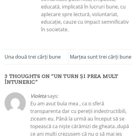
educată, implicată în lucruri bune, cu
aplecare spre lectură, voluntariat,
educație, cauze cu impact semnificativ
în societate.
Una două trei cărți bune
Marțea sunt trei cărți bune
3 THOUGHTS ON “
UN TURN ȘI PREA MULT
ÎNTUNERIC
”
Violeta
says:
Eu am avut bula mea , ca o sferă
transparenta dar cu pereții indestructibili,
ziceam eu. Până la urmă au început să se
topească ca niște cărămizi de gheata..după
ce ani multi crezusem că nu o să mai ies