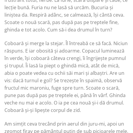
frustrant totul, fierbe. La furie, scara dispare și cade, ce
lecție bună. Furia nu ne lasă să urcăm. Bucuria și
liniștea da. Respiră adânc, se calmează, își cântă ceva.
Scoate o nouă scară, pas după pas pe treptele fine,
ghinda e tot acolo. Cum să-i dea drumul în turn?
Coboară și merge la stejar. Îl întreabă ce să facă. Niciun
răspuns. E iar obosită și adoarme. Copacul luminează
în verde, își coboară câteva crengi, îi îngrijește pumnul
și trupul. Îi lasă la piept o ghindă mică, atât de mică,
abia o poate vedea cu ochii săi mari și albaștri. Are un
vis: dacă turnul e gol? Se trezește în spaimă, observă
fructul mic maroniu, fuge spre turn. Scoate o scară,
pune pas după pas pe treptele ei, până în vârf. Ghinda
veche nu mai e acolo. O ia pe cea nouă și-i dă drumul.
Coboară și-și lipește corpul de zid.
Am simțit ceva trecând prin aerul din juru-mi, apoi un
zgomot firav pe pământul puțin de sub picioarele mele.