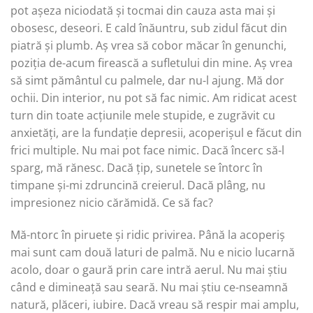
pot așeza niciodată și tocmai din cauza asta mai și
obosesc, deseori. E cald înăuntru, sub zidul făcut din
piatră și plumb. Aș vrea să cobor măcar în genunchi,
poziția de-acum firească a sufletului din mine. Aș vrea
să simt pământul cu palmele, dar nu-l ajung. Mă dor
ochii. Din interior, nu pot să fac nimic. Am ridicat acest
turn din toate acțiunile mele stupide, e zugrăvit cu
anxietăți, are la fundație depresii, acoperișul e făcut din
frici multiple. Nu mai pot face nimic. Dacă încerc să-l
sparg, mă rănesc. Dacă țip, sunetele se întorc în
timpane și-mi zdruncină creierul. Dacă plâng, nu
impresionez nicio cărămidă. Ce să fac?
Mă-ntorc în piruete și ridic privirea. Până la acoperiș
mai sunt cam două laturi de palmă. Nu e nicio lucarnă
acolo, doar o gaură prin care intră aerul. Nu mai știu
când e dimineață sau seară. Nu mai știu ce-nseamnă
natură, plăceri, iubire. Dacă vreau să respir mai amplu,