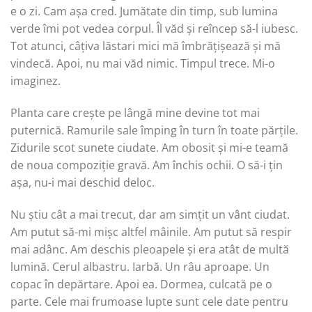
e o zi. Cam așa cred. Jumătate din timp, sub lumina
verde îmi pot vedea corpul. Îl văd și reîncep să-l iubesc.
Tot atunci, câțiva lăstari mici mă îmbrățișează și mă
vindecă. Apoi, nu mai văd nimic. Timpul trece. Mi-o
imaginez.
Planta care crește pe lângă mine devine tot mai
puternică. Ramurile sale împing în turn în toate părțile.
Zidurile scot sunete ciudate. Am obosit și mi-e teamă
de noua compoziție gravă. Am închis ochii. O să-i țin
așa, nu-i mai deschid deloc.
Nu știu cât a mai trecut, dar am simțit un vânt ciudat.
Am putut să-mi mișc altfel mâinile. Am putut să respir
mai adânc. Am deschis pleoapele și era atât de multă
lumină. Cerul albastru. Iarbă. Un râu aproape. Un
copac în depărtare. Apoi ea. Dormea, culcată pe o
parte. Cele mai frumoase lupte sunt cele date pentru