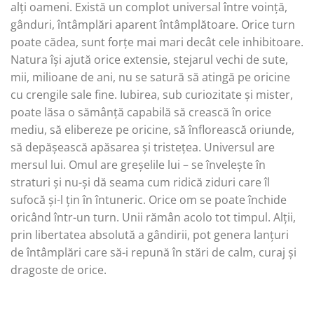
alți oameni. Există un complot universal între voință,
gânduri, întâmplări aparent întâmplătoare. Orice turn
poate cădea, sunt forțe mai mari decât cele inhibitoare.
Natura își ajută orice extensie, stejarul vechi de sute,
mii, milioane de ani, nu se satură să atingă pe oricine
cu crengile sale fine. Iubirea, sub curiozitate și mister,
poate lăsa o sămânță capabilă să crească în orice
mediu, să elibereze pe oricine, să înflorească oriunde,
să depășească apăsarea și tristețea. Universul are
mersul lui. Omul are greșelile lui – se învelește în
straturi și nu-și dă seama cum ridică ziduri care îl
sufocă și-l țin în întuneric. Orice om se poate închide
oricând într-un turn. Unii rămân acolo tot timpul. Alții,
prin libertatea absolută a gândirii, pot genera lanțuri
de întâmplări care să-i repună în stări de calm, curaj și
dragoste de orice.