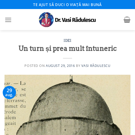
Skip
TE AJUT SĂ DUCI O VIAȚĂ MAI BUNĂ
to
content
IDEI
Un turn și prea mult întuneric
POSTED ON
AUGUST 29, 2016
BY
VASI RĂDULESCU
29
aug.