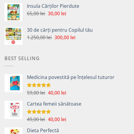
a
este:
Insula Cărților Pierdute
fost:
30,00 lei.
Prețul
Prețul
65,00
lei
30,00
lei
65,00 lei.
inițial
curent
a
este:
30 de cărți pentru Copilul tău
fost:
30,00 lei.
Prețul
Prețul
1.250,00
lei
300,00
lei
65,00 lei.
inițial
curent
a
este:
fost:
300,00 lei.
BEST SELLING
1.250,00 lei.
Medicina povestită pe înțelesul tuturor
Prețul
Prețul
59,00
lei
40,00
lei
Evaluat la
4.99
din 5
inițial
curent
Cartea femeii sănătoase
a
este:
fost:
40,00 lei.
59,00 lei.
Prețul
Prețul
49,00
lei
40,00
lei
Evaluat la
5.00
din 5
inițial
curent
Dieta Perfectă
a
este: