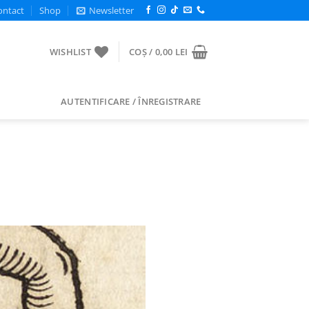
ontact
Shop
Newsletter
WISHLIST
COȘ /
0,00
LEI
AUTENTIFICARE / ÎNREGISTRARE