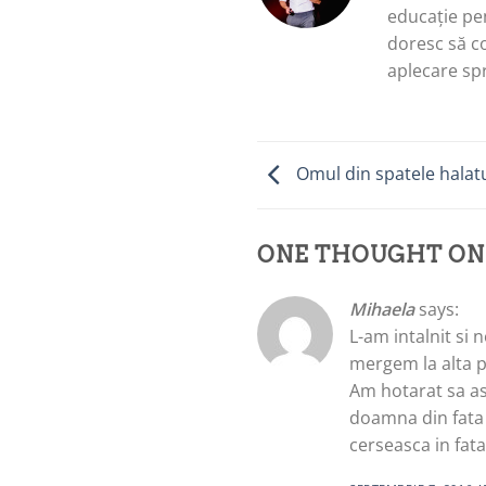
educație pen
doresc să c
aplecare spr
Omul din spatele halatu
ONE THOUGHT ON
Mihaela
says:
L-am intalnit si
mergem la alta p
Am hotarat sa as
doamna din fata 
cerseasca in fat