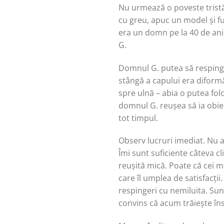
Nu urmează o poveste tristă
cu greu, apuc un model și fu
era un domn pe la 40 de ani
G.
Domnul G. putea să respingă
stângă a capului era diformă
spre ulnă – abia o putea fol
domnul G. reușea să ia obie
tot timpul.
Observ lucruri imediat. Nu a
Îmi sunt suficiente câteva c
reușită mică. Poate că cei m
care îl umplea de satisfacții
respingeri cu nemiluita. Sunt
convins că acum trăiește îns