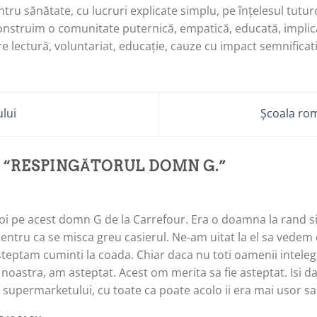
tru sănătate, cu lucruri explicate simplu, pe înțelesul tuturo
onstruim o comunitate puternică, empatică, educată, implica
e lectură, voluntariat, educație, cauze cu impact semnificati
lui
Școala ro
 “
RESPINGĂTORUL DOMN G.
”
 noi pe acest domn G de la Carrefour. Era o doamna la rand 
entru ca se misca greu casierul. Ne-am uitat la el sa vedem 
teptam cuminti la coada. Chiar daca nu toti oamenii inteleg 
noastra, am asteptat. Acest om merita sa fie asteptat. Isi d
a supermarketului, cu toate ca poate acolo ii era mai usor s