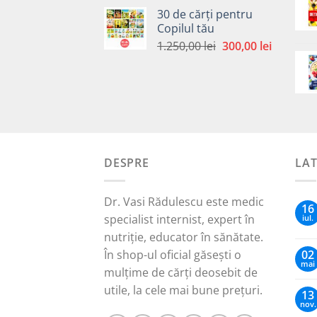
inițial
curent
30 de cărți pentru
a
este:
Copilul tău
fost:
30,00 lei.
Prețul
Prețul
1.250,00
lei
300,00
lei
65,00 lei.
inițial
curent
a
este:
fost:
300,00 le
1.250,00 lei.
DESPRE
LA
Dr. Vasi Rădulescu este medic
16
specialist internist, expert în
iul.
nutriție, educator în sănătate.
În shop-ul oficial găsești o
02
mai
mulțime de cărți deosebit de
utile, la cele mai bune prețuri.
13
nov.