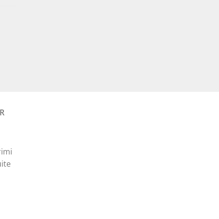
curent
ă
este:
15,00 lei.
Prețul
curent
este:
35,00 lei.
R
rimi
ite