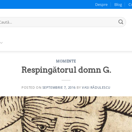
Despre
Blog
C
ută
pă:
MOMENTE
Respingătorul domn G.
POSTED ON
SEPTEMBRIE 7, 2016
BY
VASI RĂDULESCU