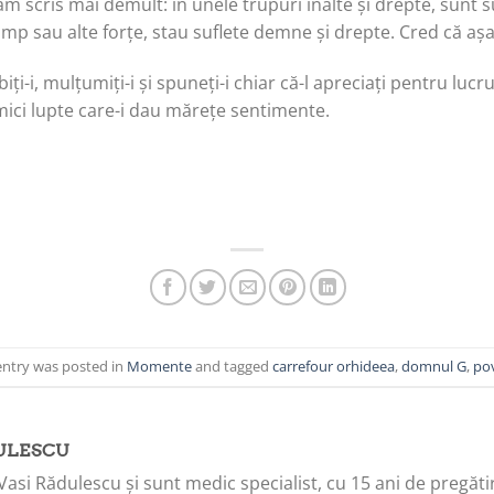
am scris mai demult:
în unele trupuri înalte și drepte, sunt 
timp sau alte forțe, stau suflete demne și drepte.
Cred că așa 
biți-i, mulțumiți-i și spuneți-i chiar că-l apreciați pentru lu
 mici lupte care-i dau mărețe sentimente.
entry was posted in
Momente
and tagged
carrefour orhideea
,
domnul G
,
po
ULESCU
Vasi Rădulescu și sunt medic specialist, cu 15 ani de pregăti