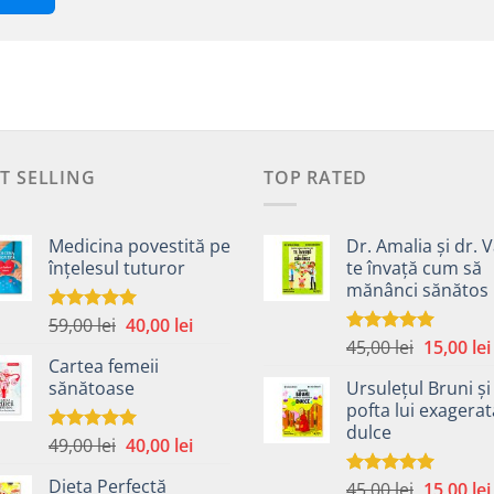
T SELLING
TOP RATED
Medicina povestită pe
Dr. Amalia și dr. V
înțelesul tuturor
te învață cum să
mănânci sănătos
Prețul
Prețul
59,00
lei
40,00
lei
Evaluat la
4.99
din 5
Prețul
inițial
curent
45,00
lei
15,00
lei
Evaluat la
Cartea femeii
5.00
din 5
inițial
a
este:
sănătoase
Ursulețul Bruni și
a
fost:
40,00 lei.
pofta lui exagera
fost:
59,00 lei.
dulce
45,00 lei.
Prețul
Prețul
49,00
lei
40,00
lei
Evaluat la
5.00
din 5
inițial
curent
Dieta Perfectă
Prețul
45,00
lei
15,00
lei
a
este:
Evaluat la