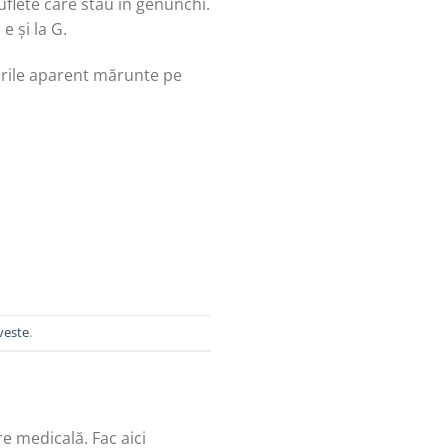
suflete care stau în genunchi.
e și la G.
crurile aparent mărunte pe
veste
.
re medicală. Fac aici