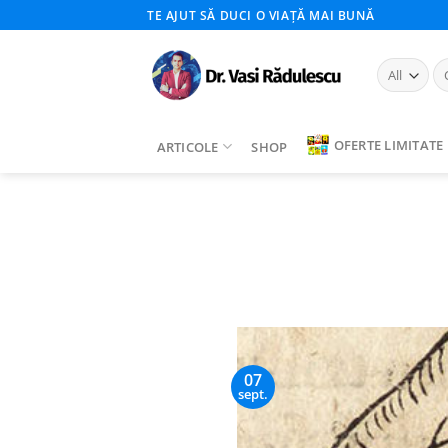
Skip
TE AJUT SĂ DUCI O VIAȚĂ MAI BUNĂ
to
content
Ca
du
OFERTE LIMITATE
ARTICOLE
SHOP
07
sept.