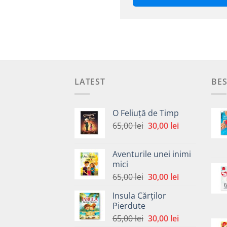
LATEST
BES
O Feliuță de Timp
Prețul
Prețul
65,00
lei
30,00
lei
inițial
curent
a
este:
Aventurile unei inimi
fost:
30,00 lei.
mici
65,00 lei.
Prețul
Prețul
65,00
lei
30,00
lei
inițial
curent
Insula Cărților
a
este:
Pierdute
fost:
30,00 lei.
Prețul
Prețul
65,00
lei
30,00
lei
65,00 lei.