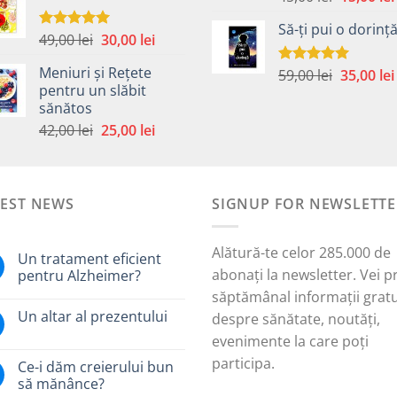
5.00
din 5
inițial
fost:
40,00 lei.
Să-ți pui o dorinț
a
49,00 lei.
Prețul
Prețul
49,00
lei
30,00
lei
Evaluat la
fost:
5.00
din 5
inițial
curent
45,00 lei.
Meniuri și Rețete
Prețul
59,00
lei
35,00
lei
a
este:
Evaluat la
pentru un slăbit
5.00
din 5
inițial
fost:
30,00 lei.
sănătos
a
i.
49,00 lei.
Prețul
Prețul
42,00
lei
25,00
lei
fost:
inițial
curent
59,00 lei.
a
este:
fost:
25,00 lei.
TEST NEWS
42,00 lei.
SIGNUP FOR NEWSLETTE
Alătură-te celor 285.000 de
Un tratament eficient
abonați la newsletter. Vei p
pentru Alzheimer?
săptămânal informații gratu
Un altar al prezentului
despre sănătate, noutăți,
evenimente la care poți
participa.
Ce-i dăm creierului bun
să mănânce?