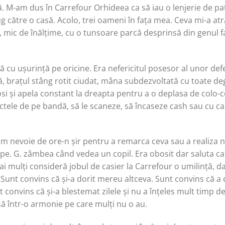
. M-am dus în Carrefour Orhideea ca să iau o lenjerie de pa
g către o casă. Acolo, trei oameni în fața mea. Ceva mi-a atr
, mic de înălțime, cu o tunsoare parcă desprinsă din genul 
 cu ușurință pe oricine. Era nefericitul posesor al unor def
, brațul stâng rotit ciudat, mâna subdezvoltată cu toate deg
osi și apela constant la dreapta pentru a o deplasa de colo-c
ctele de pe bandă, să le scaneze, să încaseze cash sau cu ca
m nevoie de ore-n șir pentru a remarca ceva sau a realiza n
lipe. G. zâmbea când vedea un copil. Era obosit dar saluta cal
ai mulți consideră jobul de casier la Carrefour o umilință, da
. Sunt convins că și-a dorit mereu altceva. Sunt convins că a d
 convins că și-a blestemat zilele și nu a înțeles mult timp d
ă într-o armonie pe care mulți nu o au.