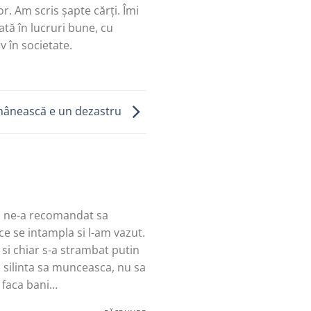
r. Am scris șapte cărți. Îmi
tă în lucruri bune, cu
v în societate.
mânească e un dezastru
si ne-a recomandat sa
ce se intampla si l-am vazut.
si chiar s-a strambat putin
a silinta sa munceasca, nu sa
a faca bani…