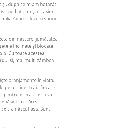
t și, după ce m-am hotărât
as imediat atenția. Casier
familia Adams. Îi vom spune
ecte din naștere: jumătatea
etele înclinate și blocate
olo. Cu toate acestea,
rdul și, mai mult, zâmbea
iște aranjamente în viață.
d pe oricine. Trăia fiecare
r pentru el era acel ceva
epășit frustrări și
e ce s-a născut așa. Sunt