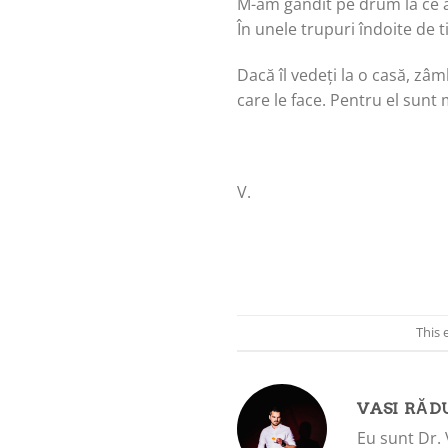
M-am gândit pe drum la ce 
În unele trupuri îndoite de 
Dacă îl vedeți la o casă, zâm
care le face. Pentru el sunt
V.
This 
VASI RĂD
Eu sunt Dr. 