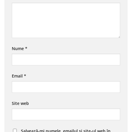
Nume
*
Email
*
Site web
Salvează-mi numele, emailul și site-ul web în