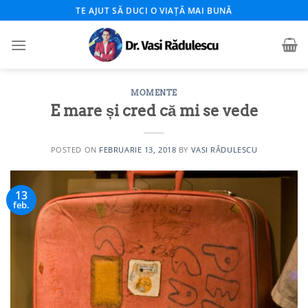
Skip
TE AJUT SĂ DUCI O VIAȚĂ MAI BUNĂ
to
content
MOMENTE
E mare și cred că mi se vede
POSTED ON
FEBRUARIE 13, 2018
BY
VASI RĂDULESCU
13
feb.