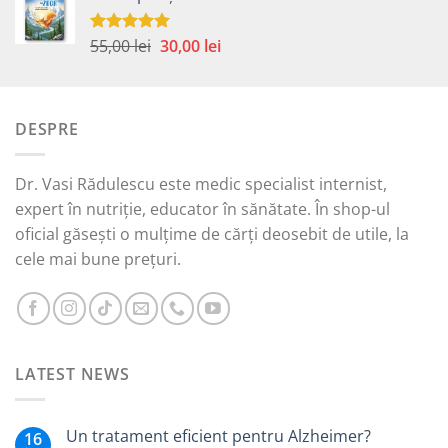
fost:
30,00 lei.
65,00 lei.
Prețul
Prețul
55,00
lei
30,00
lei
Evaluat la
5.00
din 5
inițial
curent
a
este:
fost:
30,00 lei.
DESPRE
55,00 lei.
Dr. Vasi Rădulescu este medic specialist internist,
expert în nutriție, educator în sănătate. În shop-ul
oficial găsești o mulțime de cărți deosebit de utile, la
cele mai bune prețuri.
LATEST NEWS
Un tratament eficient pentru Alzheimer?
16