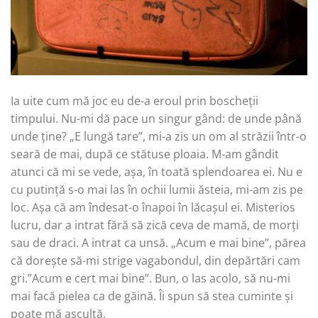
Ia uite cum mă joc eu de-a eroul prin boscheții
timpului. Nu-mi dă pace un singur gând: de unde până
unde ține? „E lungă tare”, mi-a zis un om al străzii într-o
seară de mai, după ce stătuse ploaia. M-am gândit
atunci că mi se vede, așa, în toată splendoarea ei. Nu e
cu putință s-o mai las în ochii lumii ăsteia, mi-am zis pe
loc. Așa că am îndesat-o înapoi în lăcașul ei. Misterios
lucru, dar a intrat fără să zică ceva de mamă, de morți
sau de draci. A intrat ca unsă. „Acum e mai bine”, părea
că dorește să-mi strige vagabondul, din depărtări cam
gri.”Acum e cert mai bine”. Bun, o las acolo, să nu-mi
mai facă pielea ca de găină. Îi spun să stea cuminte și
poate mă ascultă.