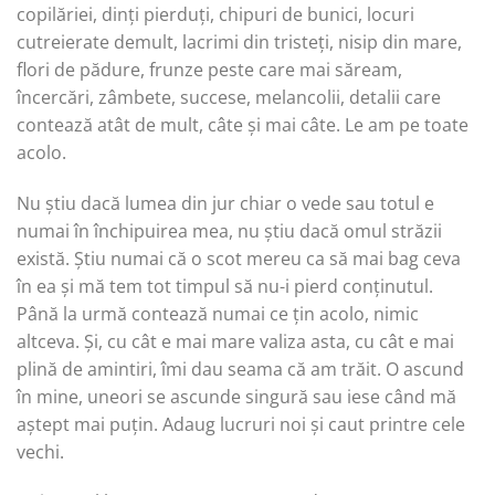
copilăriei, dinți pierduți, chipuri de bunici, locuri
cutreierate demult, lacrimi din tristeți, nisip din mare,
flori de pădure, frunze peste care mai săream,
încercări, zâmbete, succese, melancolii, detalii care
contează atât de mult, câte și mai câte. Le am pe toate
acolo.
Nu știu dacă lumea din jur chiar o vede sau totul e
numai în închipuirea mea, nu știu dacă omul străzii
există. Știu numai că o scot mereu ca să mai bag ceva
în ea și mă tem tot timpul să nu-i pierd conținutul.
Până la urmă contează numai ce țin acolo, nimic
altceva. Și, cu cât e mai mare valiza asta, cu cât e mai
plină de amintiri, îmi dau seama că am trăit. O ascund
în mine, uneori se ascunde singură sau iese când mă
aștept mai puțin. Adaug lucruri noi și caut printre cele
vechi.