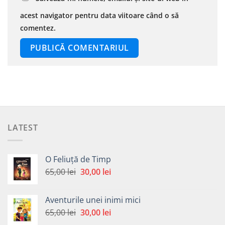
acest navigator pentru data viitoare când o să
comentez.
LATEST
O Feliuță de Timp
Prețul
Prețul
65,00
lei
30,00
lei
inițial
curent
a
este:
Aventurile unei inimi mici
fost:
30,00 lei.
Prețul
Prețul
65,00
lei
30,00
lei
65,00 lei.
inițial
curent