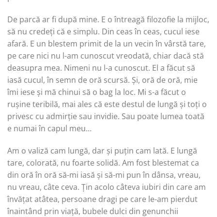
De parcă ar fi după mine. E o întreagă filozofie la mijloc,
să nu credeți că e simplu. Din ceas în ceas, cucul iese
afară. E un blestem primit de la un vecin în vârstă tare,
pe care nici nu l-am cunoscut vreodată, chiar dacă stă
deasupra mea. Nimeni nu l-a cunoscut. El a făcut să
iasă cucul, în semn de oră scursă. Și, oră de oră, mie
îmi iese și mă chinui să o bag la loc. Mi s-a făcut o
rușine teribilă, mai ales că este destul de lungă și toți o
privesc cu admirție sau invidie. Sau poate lumea toată
e numai în capul meu…
Am o valiză cam lungă, dar și puțin cam lată. E lungă
tare, colorată, nu foarte solidă. Am fost blestemat ca
din oră în oră să-mi iasă și să-mi pun în dânsa, vreau,
nu vreau, câte ceva. Țin acolo câteva iubiri din care am
învățat atâtea, persoane dragi pe care le-am pierdut
înaintând prin viață, bubele dulci din genunchii