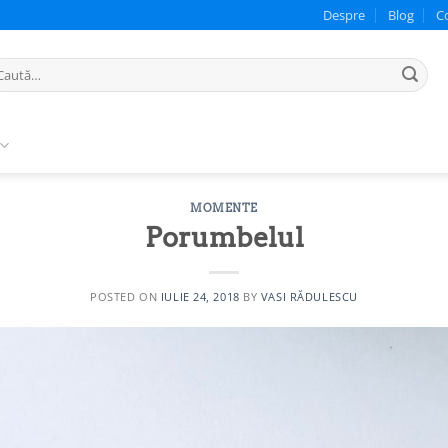
Despre
Blog
C
ută
pă:
MOMENTE
Porumbelul
POSTED ON
IULIE 24, 2018
BY
VASI RĂDULESCU