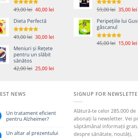
fost:
59,00 lei.
45,00 lei.
Prețul
Prețul
Prețul
49,00
lei
40,00
lei
59,00
lei
35,00
lei
Evaluat la
Evaluat la
5.00
din 5
5.00
din 5
inițial
curent
inițial
Dieta Perfectă
Peripețiile lui Gus
a
este:
a
gâscanul
fost:
40,00 lei.
fost:
49,00 lei.
59,00 lei.
Prețul
Prețul
49,00
lei
30,00
lei
Evaluat la
5.00
din 5
Prețul
inițial
curent
45,00
lei
15,00
lei
Evaluat la
Meniuri și Rețete
5.00
din 5
inițial
a
este:
pentru un slăbit
a
fost:
30,00 lei.
sănătos
i.
fost:
49,00 lei.
Prețul
Prețul
42,00
lei
25,00
lei
45,00 lei.
inițial
curent
a
este:
fost:
25,00 lei.
TEST NEWS
42,00 lei.
SIGNUP FOR NEWSLETTE
Alătură-te celor 285.000 de
Un tratament eficient
abonați la newsletter. Vei p
pentru Alzheimer?
săptămânal informații gratu
Un altar al prezentului
despre sănătate, noutăți,