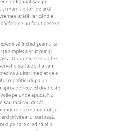
aer condiționat sau pe
și mari iubitori de artă,
 vremea urâtă, iar când e
 bârfesc ce-au făcut peste zi
 repede să închid geamul și
rțe simple; a vrut pur și
a asta. După zece secunde s-
ervat o statuie și l-a cam
cred că a uitat imediat ce a
tul repetiției după un
m aproape rece. El doar este.
nevoile pe unde apucă. Nu
bun sau mai rău decât
am ținut minte momentul și-l
ierd privirea lui curioasă.
inuă pe care cred că el o