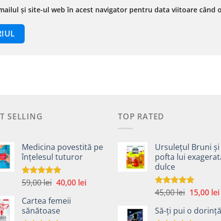
ailul și site-ul web în acest navigator pentru data viitoare când
T SELLING
TOP RATED
Medicina povestită pe
Ursulețul Bruni și
înțelesul tuturor
pofta lui exagera
dulce
Prețul
Prețul
59,00
lei
40,00
lei
Evaluat la
4.99
din 5
Prețul
inițial
curent
45,00
lei
15,00
lei
Evaluat la
Cartea femeii
5.00
din 5
inițial
a
este:
sănătoase
Să-ți pui o dorinț
a
fost:
40,00 lei.