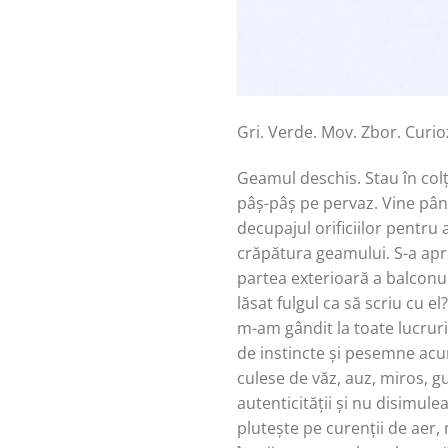
Gri. Verde. Mov. Zbor. Curio
Geamul deschis. Stau în col
pâș-pâș pe pervaz. Vine până
decupajul orificiilor pentru
crăpătura geamului. S-a aprop
partea exterioară a balconu
lăsat fulgul ca să scriu cu 
m-am gândit la toate lucruri
de instincte și pesemne acum
culese de văz, auz, miros, gus
autenticității și nu disimule
plutește pe curenții de aer,