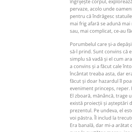
îngrijește corpul, exploreaz
pervaze, acolo unde oamenii 
pentru că îndrăgesc statuil
mai frig afară se adună mai m
sau, mai complicat, ce-au fă
Porumbelul care și-a depășit
să-l prind. Sunt convins că e
simplu să vadă și el cum ara
a convins și a făcut cale înt
încântat treaba asta, dar era
făcut și doar hazardul îl po
eveniment princeps, reper. P
El zboară, mănâncă, trage u
există proiecții și așteptări
prezentul. Pe undeva, el est
voi păstra. Îl includ la trec
Era banală, dar mi-a arătat 