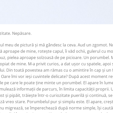
zitate. Nepăsare.
țul meu de pictură și mă gândesc la ceva. Aud un zgomot. 
 aproape de mine, rotește capul, îi văd ochii, gulerul cu mov
 auz, pielea aproape solzoasă de pe picioare. Un porumbel. Mi
iat de mine. M-a privit curios, a dat ușor cu spatele, apoi s-
lui. Din toată povestea am rămas cu o amintire în cap și un
el? Oare îmi vor ieși cuvintele delicate? După acest moment re
le pe care le poate ține minte un porumbel. El apare în lume
ulează informații de parcurs, în limita capacității proprii. 
t și pipăit, trăiește într-o curiozitate puerilă și continuă, se
ază vreo stare. Porumbelul pur și simplu este. El apare, creș
 nu migrează, se împerechează după norme simple, își caută hr