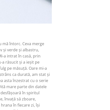
Nu mă întorc. Ceva merge
 și verde și albastru,
-a intrat în casă, prin
a răsucit și a ieșit pe
 fulg pe măsuță. Oare mi-a
strâns ca durată, am stat și
a asta înzestrat cu o serie
Uită mare parte din datele
 desfășoară în spiritul
te, învață să zboare,
ana în fiecare zi, își