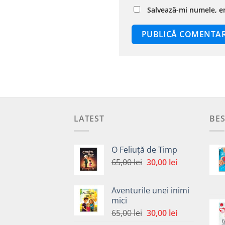
Salvează-mi numele, em
LATEST
BES
O Feliuță de Timp
Prețul
Prețul
65,00
lei
30,00
lei
inițial
curent
a
este:
Aventurile unei inimi
fost:
30,00 lei.
mici
65,00 lei.
Prețul
Prețul
65,00
lei
30,00
lei
inițial
curent