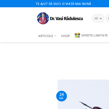
Skip
TE AJUT SĂ DUCI O VIAȚĂ MAI BUNĂ
to
content
Ca
du
OFERTE LIMITATE
ARTICOLE
SHOP
24
iul.