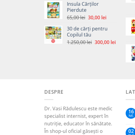
Insula Cărților
a
este:
Pierdute
fost:
30,00 lei.
Prețul
Prețul
65,00
lei
30,00
lei
65,00 lei.
inițial
curent
30 de cărți pentru
a
este:
Copilul tău
fost:
30,00 lei.
Prețul
Prețul
1.250,00
lei
300,00
lei
65,00 lei.
inițial
curent
a
este:
fost:
300,00 le
1.250,00 lei.
DESPRE
LA
Dr. Vasi Rădulescu este medic
16
specialist internist, expert în
iul.
nutriție, educator în sănătate.
În shop-ul oficial găsești o
02
mai