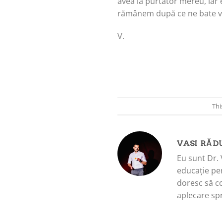
avea la purtător mereu, iar
rămânem după ce ne bate viaț
V.
Thi
VASI RĂD
Eu sunt Dr. 
educație pen
doresc să c
aplecare spr