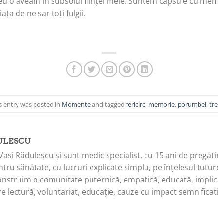
 eu o aveam în subsolul ființei mele. Suntem capsule cu mem
a de ne sar toți fulgii.
s entry was posted in
Momente
and tagged
fericire
,
memorie
,
porumbel
,
tre
ULESCU
Vasi Rădulescu și sunt medic specialist, cu 15 ani de pregăti
tru sănătate, cu lucruri explicate simplu, pe înțelesul tuturo
onstruim o comunitate puternică, empatică, educată, implica
e lectură, voluntariat, educație, cauze cu impact semnificati