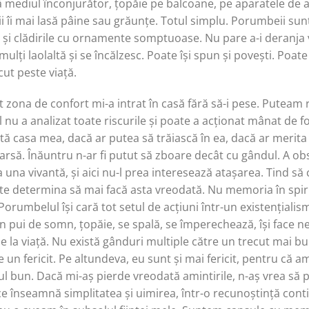
ă mediul înconjurător, țopăie pe balcoane, pe aparatele de 
îi mai lasă pâine sau grăunțe. Totul simplu. Porumbeii sunt 
e și clădirile cu ornamente somptuoase. Nu pare a-i deranja
ulți laolaltă și se încălzesc. Poate își spun și povești. Poate
cut peste viață.
 zona de confort mi-a intrat în casă fără să-i pese. Puteam
l nu a analizat toate riscurile și poate a acționat mânat de fo
tă casa mea, dacă ar putea să trăiască în ea, dacă ar merit
oarsă. Înăuntru n-ar fi putut să zboare decât cu gândul. A obs
 una vivantă, și aici nu-l prea interesează atașarea. Tind să 
ate determina să mai facă asta vreodată. Nu memoria în spiri
orumbelul își cară tot setul de acțiuni într-un existențialis
n pui de somn, țopăie, se spală, se împerechează, își face 
 de la viață. Nu există gânduri multiple către un trecut mai 
e un fericit. Pe altundeva, eu sunt și mai fericit, pentru că 
utul bun. Dacă mi-aș pierde vreodată amintirile, n-aș vrea să p
ce înseamnă simplitatea și uimirea, într-o recunoștință cont