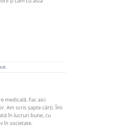
orii și cam cu asta
cut
.
re medicală. Fac aici
r. Am scris șapte cărți. Îmi
tă în lucruri bune, cu
v în societate.