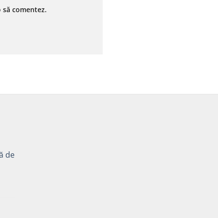
 o să comentez.
tă de
Prețul
curent
ă
este: