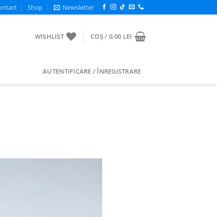
ontact
Shop
Newsletter
WISHLIST
COȘ /
0,00
LEI
AUTENTIFICARE / ÎNREGISTRARE