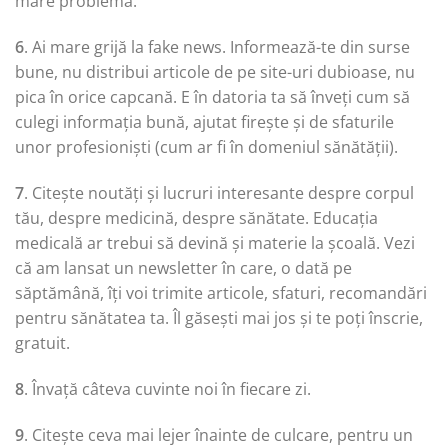
mare problemă.
6
. Ai mare grijă la fake news. Informează-te din surse
bune, nu distribui articole de pe site-uri dubioase, nu
pica în orice capcană. E în datoria ta să înveți cum să
culegi informația bună, ajutat firește și de sfaturile
unor profesioniști (cum ar fi în domeniul sănătății).
7
. Citește noutăți și lucruri interesante despre corpul
tău, despre medicină, despre sănătate. Educația
medicală ar trebui să devină și materie la școală. Vezi
că am lansat un newsletter în care, o dată pe
săptămână, îți voi trimite articole, sfaturi, recomandări
pentru sănătatea ta. Îl găsești mai jos și te poți înscrie,
gratuit.
8
. Învață câteva cuvinte noi în fiecare zi.
9
. Citește ceva mai lejer înainte de culcare, pentru un