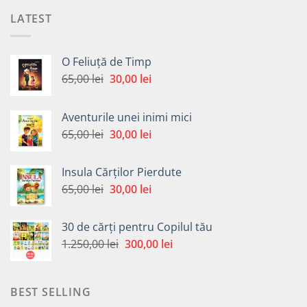
LATEST
O Feliuță de Timp
Prețul
Prețul
65,00
lei
30,00
lei
inițial
curent
a
este:
Aventurile unei inimi mici
fost:
30,00 lei.
Prețul
Prețul
65,00
lei
30,00
lei
65,00 lei.
inițial
curent
a
este:
Insula Cărților Pierdute
fost:
30,00 lei.
Prețul
Prețul
65,00
lei
30,00
lei
65,00 lei.
inițial
curent
a
este:
30 de cărți pentru Copilul tău
fost:
30,00 lei.
Prețul
Prețul
1.250,00
lei
300,00
lei
65,00 lei.
inițial
curent
a
este:
fost:
300,00 lei.
BEST SELLING
1.250,00 lei.