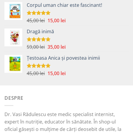
Corpul uman chiar este fascinant!
Prețul
Prețul
45,00
lei
15,00
lei
Evaluat la
5.00
din 5
inițial
curent
Dragă inimă
a
este:
fost:
15,00 lei.
45,00 lei.
Prețul
Prețul
59,00
lei
35,00
lei
Evaluat la
5.00
din 5
inițial
curent
Țestoasa Anica și povestea inimii
a
este:
fost:
35,00 lei.
59,00 lei.
Prețul
Prețul
45,00
lei
15,00
lei
Evaluat la
5.00
din 5
inițial
curent
a
este:
fost:
15,00 lei.
DESPRE
45,00 lei.
Dr. Vasi Rădulescu este medic specialist internist,
expert în nutriție, educator în sănătate. În shop-ul
oficial găsești o mulțime de cărți deosebit de utile, la