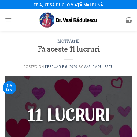
Skip
TE AJUT SĂ DUCI O VIAȚĂ MAI BUNĂ
to
content
MOTIVAȚIE
Fă aceste 11 lucruri
POSTED ON
FEBRUARIE 6, 2020
BY
VASI RĂDULESCU
06
feb.