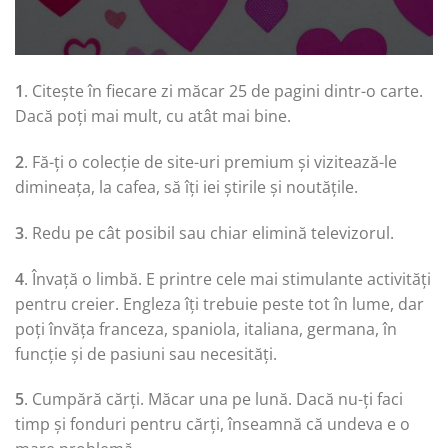
1
. Citește în fiecare zi măcar 25 de pagini dintr-o carte.
Dacă poți mai mult, cu atât mai bine.
2
. Fă-ți o colecție de site-uri premium și vizitează-le
dimineața, la cafea, să îți iei știrile și noutățile.
3
. Redu pe cât posibil sau chiar elimină televizorul.
4
. Învață o limbă. E printre cele mai stimulante activități
pentru creier. Engleza îți trebuie peste tot în lume, dar
poți învăța franceza, spaniola, italiana, germana, în
funcție și de pasiuni sau necesități.
5
. Cumpără cărți. Măcar una pe lună. Dacă nu-ți faci
timp și fonduri pentru cărți, înseamnă că undeva e o