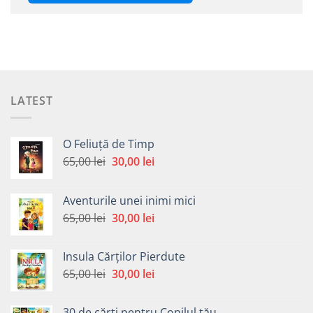
LATEST
O Feliuță de Timp
Prețul
Prețul
65,00
lei
30,00
lei
inițial
curent
a
este:
Aventurile unei inimi mici
fost:
30,00 lei.
Prețul
Prețul
65,00
lei
30,00
lei
65,00 lei.
inițial
curent
a
este:
Insula Cărților Pierdute
fost:
30,00 lei.
Prețul
Prețul
65,00
lei
30,00
lei
65,00 lei.
inițial
curent
a
este:
30 de cărți pentru Copilul tău