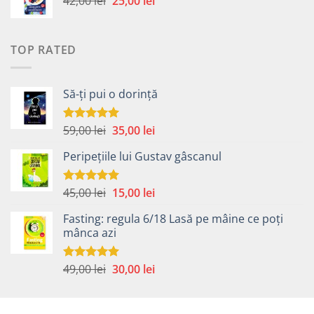
42,00
lei
fost:
25,00
lei
30,00 lei.
inițial
curent
49,00 lei.
a
este:
fost:
25,00 lei.
TOP RATED
42,00 lei.
Să-ți pui o dorință
Prețul
Prețul
59,00
lei
35,00
lei
Evaluat la
5.00
din 5
inițial
curent
Peripețiile lui Gustav gâscanul
a
este:
fost:
35,00 lei.
59,00 lei.
Prețul
Prețul
45,00
lei
15,00
lei
Evaluat la
5.00
din 5
inițial
curent
Fasting: regula 6/18 Lasă pe mâine ce poți
a
este:
mânca azi
fost:
15,00 lei.
45,00 lei.
Prețul
Prețul
49,00
lei
30,00
lei
Evaluat la
5.00
din 5
inițial
curent
a
este:
fost:
30,00 lei.