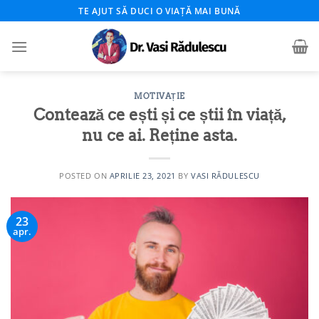
Skip
TE AJUT SĂ DUCI O VIAȚĂ MAI BUNĂ
to
content
MOTIVAȚIE
Contează ce ești și ce știi în viață,
nu ce ai. Reține asta.
POSTED ON
APRILIE 23, 2021
BY
VASI RĂDULESCU
23
apr.