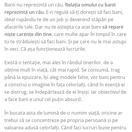
Banii nu reprezintă un rău.
Relația omului cu banii
reprezintă un rău.
E-n regulă să-ți dorești să faci bani,
ideal rupându-te de un job și devenind stăpân pe
afacerile tale. Dar nu te aștepta ca acei bani
să repare
niște carențe din tine
, care multe apar în timpul în care
tu te străduiești să faci bani. Și pe care nu le mai astupi
în veci. Că așa funcționează lucrurile.
Există o tentație, mai ales în rândul tinerilor, de a
obține mult în viață, cât mai rapid. Se consumă, trag
până la epuizare, își aleg modele false, vor bani pentru
a construi o imagine în fața celorlalți, când în esență ei
se distrug, se îndepărtează de ei înșiși. Iar obiectivul de
a face bani e unul cel puțin absurd.
În bucata asta de lumină de-o numim viață, oricine ar
trebui să se concentreze pe propria persoană și pe
valoarea adusă celorlalți. Când faci lucruri bune pentru