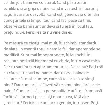
cei din jur, banii vin colateral. Când păstrezi un
echilibru și ai grijă de tine, când investești în lucruri și
acțiuni care te dezvoltă, când ești generos și oferi din
cunoștințele și timpul tău, când faci pace cu tine,
observi că banii sunt undeva și tu ești în locul tău,
prețuindu-i.
Fericirea ta nu vine din ei.
Pe măsură ce câștigi mai mult, îți schimbi standardul
de viață. În esență totul e cam la fel, dar aparențele se
modifică. Sunt mai împopoțonate, îți iau ochii. În
realitate poți trăi binemersi cu chirie, într-o casă mică.
Dar tu sari într-un apartament uriaș. De ce nu? Poți trăi
cu câteva tricouri no name, dar tu vrei haine de
calitate, cât mai scumpe, care să te facă să te simți
bine? Dar cum ar fi să înveți să te simți bine fără acele
haine? Cum ar fi să ai o personalitate atât de frumoasă
încât să-i farmeci pe ceilalți doar cu ea, fără alte
șiretlicuri? Fericirea e un lucru genuin, intrinsec. Poți