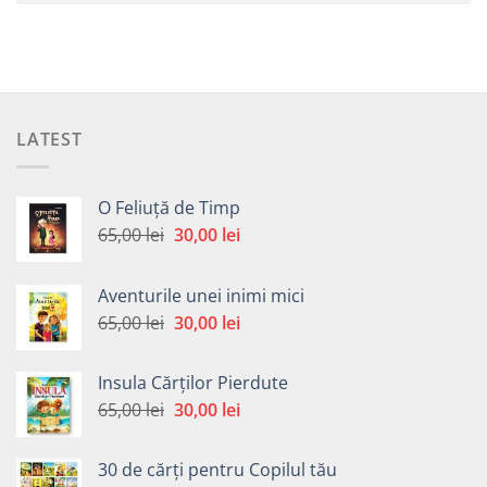
LATEST
O Feliuță de Timp
Prețul
Prețul
65,00
lei
30,00
lei
inițial
curent
a
este:
Aventurile unei inimi mici
fost:
30,00 lei.
Prețul
Prețul
65,00
lei
30,00
lei
65,00 lei.
inițial
curent
a
este:
Insula Cărților Pierdute
fost:
30,00 lei.
Prețul
Prețul
65,00
lei
30,00
lei
65,00 lei.
inițial
curent
a
este:
30 de cărți pentru Copilul tău
fost:
30,00 lei.