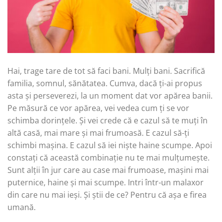
Hai, trage tare de tot să faci bani. Mulți bani. Sacrifică
familia, somnul, sănătatea. Cumva, dacă ți-ai propus
asta și perseverezi, la un moment dat vor apărea banii.
Pe măsură ce vor apărea, vei vedea cum ți se vor
schimba dorințele. Și vei crede că e cazul să te muți în
altă casă, mai mare și mai frumoasă. E cazul să-ți
schimbi mașina. E cazul să iei niște haine scumpe. Apoi
constați că această combinație nu te mai mulțumește.
Sunt alții în jur care au case mai frumoase, mașini mai
puternice, haine și mai scumpe. Intri într-un malaxor
din care nu mai ieși. Și știi de ce? Pentru că așa e firea
umană.