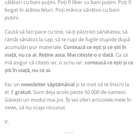
călători cu bani puțini. Poți fi liber cu bani puțini. Poți fi
bogat în atâtea feluri. Poți mânca sănătos cu bani
puțini.
Caută să faci pace cu tine, să-ți păstrezi sănătatea, să
rămâi sănătos la cap, să te rupi de fugile stupide după
acumulări pur materiale.
Contează ce ești și ce știi în
viață, nu ce ai. Reține asta. Mai citește-o o dată.
Ca să
mă asigur că citești iar, o scriu iar:
contează ce ești și ce
știi în viață, nu ce ai.
Fac un
newsletter săptămânal
și te invit să te înscrii la
el. E
gratuit
. Sunt deja acolo peste 50.000 de oameni.
Găsești un modul mai jos. Îți voi oferi articolele mele în
news, să nu scapi niciunul.
V.