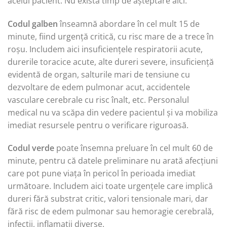
acelui pacient. Nu există timp de așteptare aici.
Codul galben
înseamnă abordare în cel mult 15 de
minute, fiind urgență critică, cu risc mare de a trece în
roșu. Includem aici insuficiențele respiratorii acute,
durerile toracice acute, alte dureri severe, insuficiență
evidentă de organ, salturile mari de tensiune cu
dezvoltare de edem pulmonar acut, accidentele
vasculare cerebrale cu risc înalt, etc. Personalul
medical nu va scăpa din vedere pacientul și va mobiliza
imediat resursele pentru o verificare riguroasă.
Codul verde
poate însemna preluare în cel mult 60 de
minute, pentru că datele preliminare nu arată afecțiuni
care pot pune viața în pericol în perioada imediat
următoare. Includem aici toate urgențele care implică
dureri fără substrat critic, valori tensionale mari, dar
fără risc de edem pulmonar sau hemoragie cerebrală,
infecții, inflamații diverse.