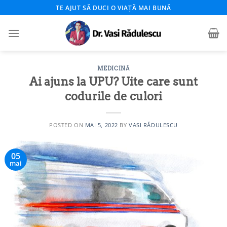
Skip
TE AJUT SĂ DUCI O VIAȚĂ MAI BUNĂ
to
content
MEDICINĂ
Ai ajuns la UPU? Uite care sunt
codurile de culori
POSTED ON
MAI 5, 2022
BY
VASI RĂDULESCU
05
mai