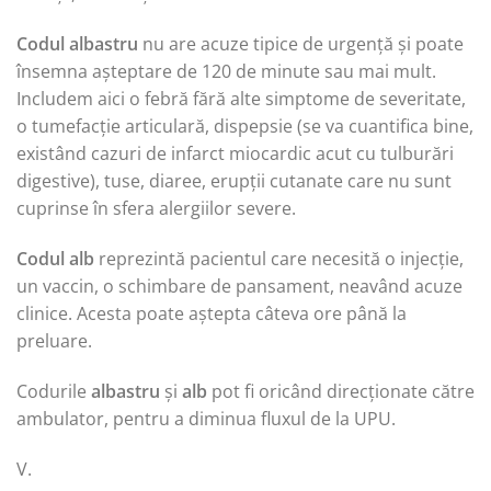
Codul albastru
nu are acuze tipice de urgență și poate
însemna așteptare de 120 de minute sau mai mult.
Includem aici o febră fără alte simptome de severitate,
o tumefacție articulară, dispepsie (se va cuantifica bine,
existând cazuri de infarct miocardic acut cu tulburări
digestive), tuse, diaree, erupții cutanate care nu sunt
cuprinse în sfera alergiilor severe.
Codul alb
reprezintă pacientul care necesită o injecție,
un vaccin, o schimbare de pansament, neavând acuze
clinice. Acesta poate aștepta câteva ore până la
preluare.
Codurile
albastru
și
alb
pot fi oricând direcționate către
ambulator, pentru a diminua fluxul de la UPU.
V.