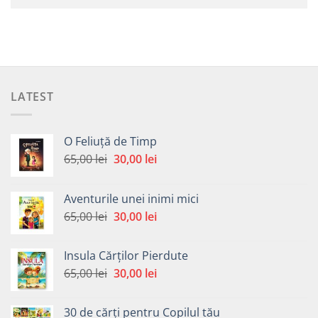
LATEST
O Feliuță de Timp
Prețul
Prețul
65,00
lei
30,00
lei
inițial
curent
a
este:
Aventurile unei inimi mici
fost:
30,00 lei.
Prețul
Prețul
65,00
lei
30,00
lei
65,00 lei.
inițial
curent
a
este:
Insula Cărților Pierdute
fost:
30,00 lei.
Prețul
Prețul
65,00
lei
30,00
lei
65,00 lei.
inițial
curent
a
este:
30 de cărți pentru Copilul tău
fost:
30,00 lei.