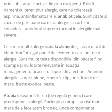
prin substanțele active, fie prin excipienți. Există
oameni cu teren plurialergic, care nu tolerează
aspirina, antiinflamatoarele,
antibioticele
. Sunt citate și
cazuri de persoane care fac alergie la cortizon,
considerat antidotul suprem tocmai în alergiile mai
severe.
Cele mai multe alergii
sunt la alimente
și aici e dificil de
identificat întregul panel de elemente care pot da o
alergie. Sunt multe teste disponibile, din păcate fiind
scumpe și nu foarte relevante în ecuația
managementului acestor tipuri de afecțiuni. Amintim
alergiile la nuci, alune, zmeură, căpșune, fructe de
mare, fructe exotice, pește.
Atopia
înseamnă teren (de regulă genetic) care
predispune la alergii. Pacienții cu atopii au risc mai
mare de a face astm bronșic, unde componenta