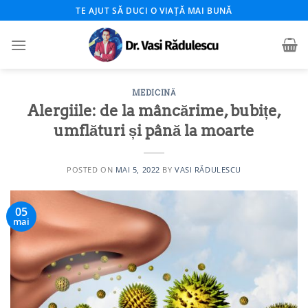
Skip
TE AJUT SĂ DUCI O VIAȚĂ MAI BUNĂ
to
content
MEDICINĂ
Alergiile: de la mâncărime, bubițe,
umflături și până la moarte
POSTED ON
MAI 5, 2022
BY
VASI RĂDULESCU
05
mai