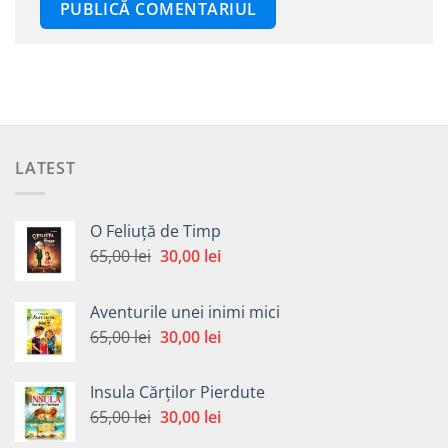
LATEST
O Feliuță de Timp
Prețul
Prețul
65,00
lei
30,00
lei
inițial
curent
a
este:
Aventurile unei inimi mici
fost:
30,00 lei.
Prețul
Prețul
65,00
lei
30,00
lei
65,00 lei.
inițial
curent
a
este:
Insula Cărților Pierdute
fost:
30,00 lei.
Prețul
Prețul
65,00
lei
30,00
lei
65,00 lei.
inițial
curent