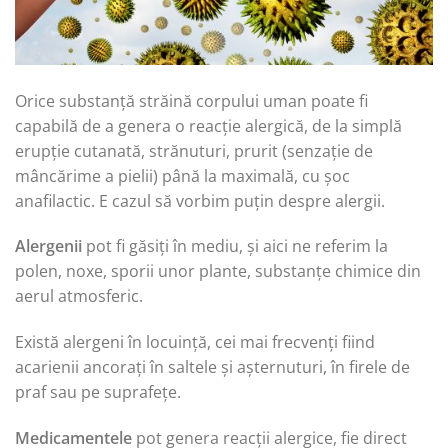
Orice substanță străină corpului uman poate fi
capabilă de a genera o reacție alergică, de la simplă
erupție cutanată, strănuturi, prurit (senzație de
mâncărime a pielii) până la maximală, cu șoc
anafilactic. E cazul să vorbim puțin despre alergii.
Alergenii
pot fi găsiți în mediu, și aici ne referim la
polen, noxe, sporii unor plante, substanțe chimice din
aerul atmosferic.
Există alergeni în locuință, cei mai frecvenți fiind
acarienii ancorați în saltele și așternuturi, în firele de
praf sau pe suprafețe.
Medicamentele
pot genera reacții alergice, fie direct