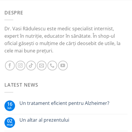
a
este:
fost:
30,00 lei.
DESPRE
49,00 lei.
Dr. Vasi Rădulescu este medic specialist internist,
expert în nutriție, educator în sănătate. În shop-ul
oficial găsești o mulțime de cărți deosebit de utile, la
cele mai bune prețuri.
LATEST NEWS
Un tratament eficient pentru Alzheimer?
16
iul.
Un altar al prezentului
02
mai