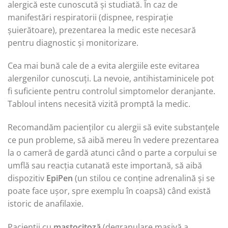
alergică este cunoscută și studiată. În caz de
manifestări respiratorii (dispnee, respirație
șuierătoare), prezentarea la medic este necesară
pentru diagnostic și monitorizare.
Cea mai bună cale de a evita alergiile este evitarea
alergenilor cunoscuți. La nevoie, antihistaminicele pot
fi suficiente pentru controlul simptomelor deranjante.
Tabloul intens necesită vizită promptă la medic.
Recomandăm pacienților cu alergii să evite substanțele
ce pun probleme, să aibă mereu în vedere prezentarea
la o cameră de gardă atunci când o parte a corpului se
umflă sau reacția cutanată este importană, să aibă
dispozitiv
EpiPen
(un stilou ce conține adrenalină și se
poate face ușor, spre exemplu în coapsă) când există
istoric de anafilaxie.
Pacienții cu
mastocitoză
(degranulare masivă a