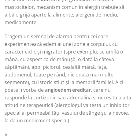
mastocitelor, mecanism comun în alergii) trebuie să
aibă o grijă aparte la alimente, alergeni de mediu,
medicamente.
Tragem un semnal de alarmă pentru cei care
experimentează edem al unei zone a corpului, cu
caracter ciclic și migrator (spre exemplu, se umflă o
mână, cu aspect ca de mănușă, o dată la câteva
săptămâni, apoi piciorul, cealaltă mână, fața,
abdomenul, toate pe rând, niciodată mai multe
segmente), cu istoric știut și la membrii familiei. Aici
poate fi vorba de
angioedem ereditar
, care nu
răspunde la cortizonic sau adrenalină și necesită o altă
atitudine terapeutică (alergologul va testa un inhibitor
special al permeabilității vasului de sânge și, la nevoie,
la da un medicment special).
V.