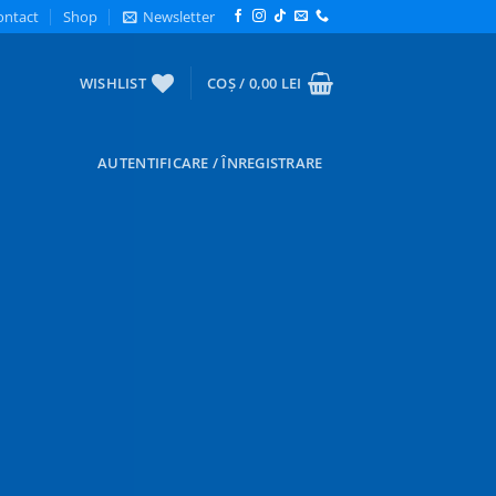
ontact
Shop
Newsletter
WISHLIST
COȘ /
0,00
LEI
AUTENTIFICARE / ÎNREGISTRARE