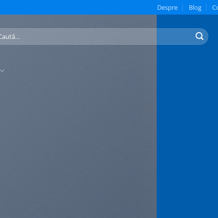
Despre
Blog
C
ută
pă: