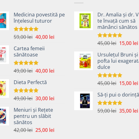
Medicina povestită pe
Dr. Amalia și dr. V
înțelesul tuturor
te învață cum să
mănânci sănătos
Prețul
Prețul
59,00
lei
40,00
lei
Evaluat la
4.99
din 5
Prețul
inițial
curent
45,00
lei
15,00
lei
Evaluat la
Cartea femeii
5.00
din 5
inițial
a
este:
sănătoase
Ursulețul Bruni și
a
fost:
40,00 lei.
pofta lui exagera
fost:
59,00 lei.
dulce
45,00 lei.
Prețul
Prețul
49,00
lei
40,00
lei
Evaluat la
5.00
din 5
inițial
curent
Dieta Perfectă
Prețul
45,00
lei
15,00
lei
a
este:
Evaluat la
5.00
din 5
inițial
fost:
40,00 lei.
Să-ți pui o dorinț
a
49,00 lei.
Prețul
Prețul
49,00
lei
30,00
lei
Evaluat la
fost:
5.00
din 5
inițial
curent
45,00 lei.
Meniuri și Rețete
Prețul
59,00
lei
35,00
lei
a
este:
Evaluat la
pentru un slăbit
5.00
din 5
inițial
fost:
30,00 lei.
sănătos
a
i.
49,00 lei.
Prețul
Prețul
42,00
lei
25,00
lei
fost:
inițial
curent
59,00 lei.