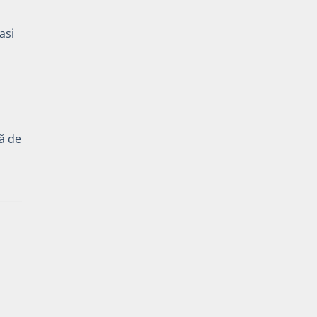
asi
Prețul
curent
este:
tă de
15,00 lei.
Prețul
curent
ă
este:
15,00 lei.
Prețul
curent
este:
35,00 lei.