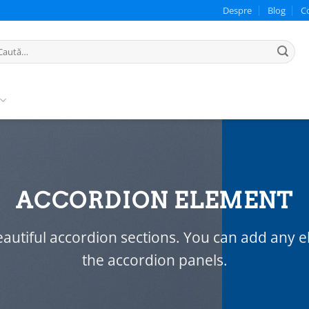
Despre
Blog
C
ută
pă:
ACCORDION ELEMENT
autiful accordion sections. You can add any 
the accordion panels.