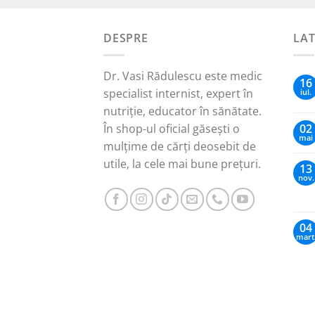
DESPRE
LA
Dr. Vasi Rădulescu este medic
16
specialist internist, expert în
iul.
nutriție, educator în sănătate.
În shop-ul oficial găsești o
02
mai
mulțime de cărți deosebit de
utile, la cele mai bune prețuri.
13
nov.
04
mart