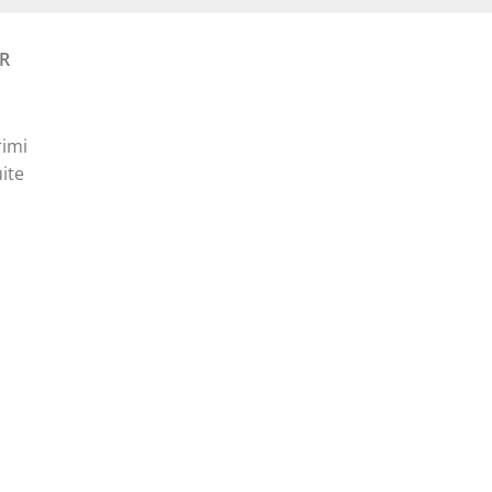
R
rimi
ite