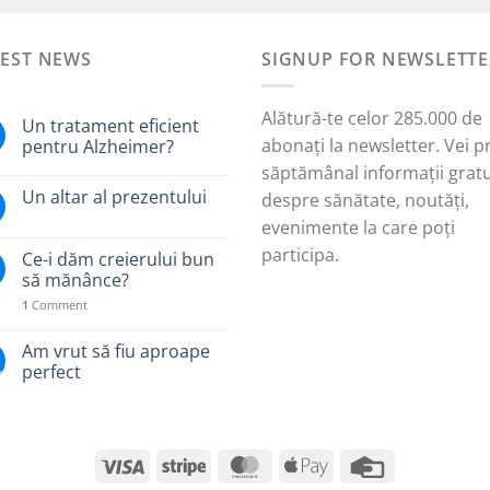
a
este:
fost:
25,00 lei.
TEST NEWS
42,00 lei.
SIGNUP FOR NEWSLETTE
Alătură-te celor 285.000 de
Un tratament eficient
abonați la newsletter. Vei p
pentru Alzheimer?
săptămânal informații gratu
Un altar al prezentului
despre sănătate, noutăți,
evenimente la care poți
participa.
Ce-i dăm creierului bun
să mănânce?
1
Comment
Am vrut să fiu aproape
.
perfect