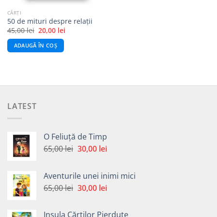
CĂRȚI
50 de mituri despre relații
Prețul
Prețul
45,00
lei
20,00
lei
inițial
curent
a
este:
ADAUGĂ ÎN COȘ
fost:
20,00 lei.
45,00 lei.
LATEST
O Feliuță de Timp
Prețul
Prețul
65,00
lei
30,00
lei
inițial
curent
a
este:
Aventurile unei inimi mici
fost:
30,00 lei.
Prețul
Prețul
65,00
lei
30,00
lei
65,00 lei.
inițial
curent
a
este:
Insula Cărților Pierdute