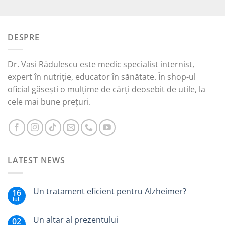
5.00
din 5
inițial
curent
a
este:
fost:
15,00 lei.
DESPRE
45,00 lei.
Dr. Vasi Rădulescu este medic specialist internist,
expert în nutriție, educator în sănătate. În shop-ul
oficial găsești o mulțime de cărți deosebit de utile, la
cele mai bune prețuri.
LATEST NEWS
Un tratament eficient pentru Alzheimer?
16
iul.
Un altar al prezentului
02