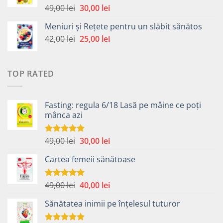
49,00 lei.
Prețul
Prețul
49,00
lei
30,00
lei
Evaluat la
5.00
din 5
inițial
curent
Meniuri și Rețete pentru un slăbit sănătos
a
este:
Prețul
Prețul
42,00
lei
fost:
25,00
lei
30,00 lei.
inițial
curent
49,00 lei.
a
este:
fost:
25,00 lei.
TOP RATED
42,00 lei.
Fasting: regula 6/18 Lasă pe mâine ce poți
mânca azi
Prețul
Prețul
49,00
lei
30,00
lei
Evaluat la
5.00
din 5
inițial
curent
Cartea femeii sănătoase
a
este:
fost:
30,00 lei.
49,00 lei.
Prețul
Prețul
49,00
lei
40,00
lei
Evaluat la
5.00
din 5
inițial
curent
Sănătatea inimii pe înțelesul tuturor
a
este:
fost:
40,00 lei.