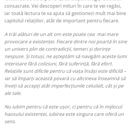
consacrate. Vei descoperi mituri în care te vei regăsi,
iar toată lectura te va ajuta să gestionezi mult mai bine
capitolul relațiilor, atât de important pentru fiecare.
A trăi alături de un alt om este poate cea
mai mare
provocare a existenței. Fiecare dintre noi poartă în sine
un univers plin de contradicții, temeri și dorințe
nespuse. Și totuși, ne așteptăm să navigăm aceste lumi
interioare fără coliziuni, fără suferință, fără efort.
Relațiile sunt dificile pentru că viața însăși este dificilă –
iar să împarți această povară cu altcineva înseamnă să
înveți să accepți atât imperfecțiunile celuilalt, cât și pe
ale tale.
Nu iubim pentru că este ușor, ci pentru că în mijlocul
haosului existenței, iubirea este singura care oferă un
sens.