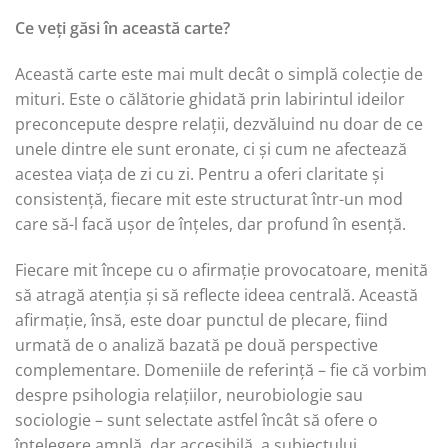
Ce veți găsi în această carte?
Această carte este mai mult decât o simplă colecție de
mituri. Este o călătorie ghidată prin labirintul ideilor
preconcepute despre relații, dezvăluind nu doar de ce
unele dintre ele sunt eronate, ci și cum ne afectează
acestea viața de zi cu zi. Pentru a oferi claritate și
consistență, fiecare mit este structurat într-un mod
care să-l facă ușor de înțeles, dar profund în esență.
Fiecare mit începe cu o afirmație provocatoare, menită
să atragă atenția și să reflecte ideea centrală. Această
afirmație, însă, este doar punctul de plecare, fiind
urmată de o analiză bazată pe două perspective
complementare. Domeniile de referință – fie că vorbim
despre psihologia relațiilor, neurobiologie sau
sociologie – sunt selectate astfel încât să ofere o
înțelegere amplă, dar accesibilă, a subiectului.