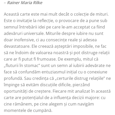
–
Rainer Maria Rilke
Această carte este mai mult decât o colecție de mituri.
Este o invitație la reflecție, o provocare de a pune sub
semnul întrebării idei pe care le-am acceptat ca fiind
adevăruri universale. Miturile despre iubire nu sunt
doar inofensive, ci au consecințe reale și adesea
devastatoare. Ele creează așteptări imposibile, ne fac
să ne îndoim de valoarea noastră și pot distruge relații
care ar fi putut fi frumoase. De exemplu, mitul că
„fluturii în stomac” sunt un semn al iubirii adevărate ne
face să confundăm entuziasmul inițial cu o conexiune
profundă. Sau credința că „certurile distrug relațiile” ne
împinge să evităm discuțiile dificile, pierzând
oportunități de creștere. Fiecare mit analizat în această
carte are potențialul de a influența decizii majore: cu
cine rămânem, pe cine alegem și cum navigăm
momentele de cumpănă.