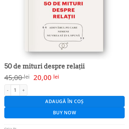
50 de mituri despre relații
Prețul
Prețul
45,00
20,00
lei
lei
inițial
curent
Cantitate 50 de mituri despre relații
a
este:
fost:
20,00 lei.
ADAUGĂ ÎN COȘ
45,00 lei.
BUY NOW
SKU:
RL