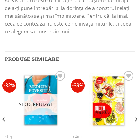
Această carte este o invitație la cunoaștere, la curajul
de a-ți pune întrebări și la dorința de a construi relații
mai sănătoase și mai împlinitoare. Pentru că, la final,
ceea ce contează nu este ce ne învață miturile, ci ceea
ce alegem să construim noi
PRODUSE SIMILARE
-32%
-39%
Add to
Add to
wishlist
wishlist
STOC EPUIZAT
CĂRȚI
CĂRȚI