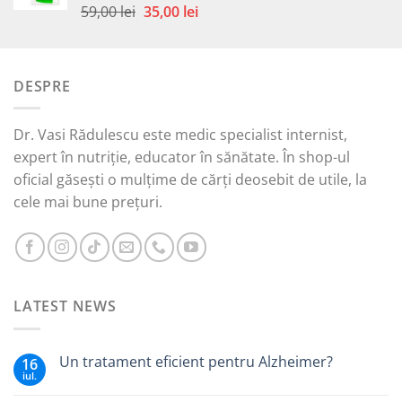
49,00 lei.
Prețul
Prețul
59,00
lei
35,00
lei
Evaluat la
5.00
din 5
inițial
curent
a
este:
fost:
35,00 lei.
DESPRE
59,00 lei.
Dr. Vasi Rădulescu este medic specialist internist,
expert în nutriție, educator în sănătate. În shop-ul
oficial găsești o mulțime de cărți deosebit de utile, la
cele mai bune prețuri.
LATEST NEWS
Un tratament eficient pentru Alzheimer?
16
iul.