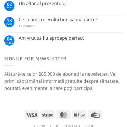
Un altar al prezentului
02
mai
Ce-i dăm creierului bun să mănânce?
13
nov.
1
Comment
Am vrut să fiu aproape perfect
04
mart.
SIGNUP FOR NEWSLETTER
Alătură-te celor 285.000 de abonați la newsletter. Vei
primi săptămânal informații gratuite despre sănătate,
noutăți, evenimente la care poți participa.
DESPRE
BLOG
CONTACT
SHOP