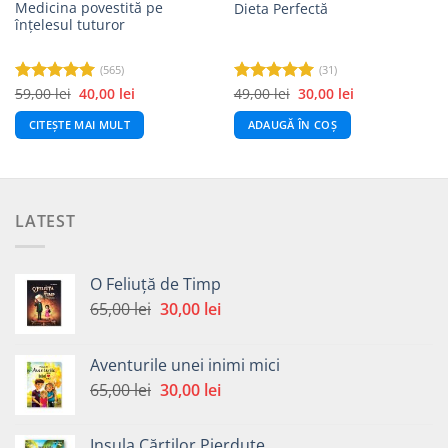
Medicina povestită pe
Dieta Perfectă
înțelesul tuturor
(565)
(31)
Prețul
Prețul
Prețul
Prețul
59,00
lei
40,00
lei
49,00
lei
30,00
lei
Evaluat la
Evaluat la
inițial
curent
inițial
curent
4.99
din 5
5.00
din 5
a
este:
a
este:
CITEȘTE MAI MULT
ADAUGĂ ÎN COȘ
fost:
40,00 lei.
fost:
30,00 lei.
59,00 lei.
49,00 lei.
LATEST
O Feliuță de Timp
Prețul
Prețul
65,00
lei
30,00
lei
inițial
curent
a
este:
Aventurile unei inimi mici
fost:
30,00 lei.
Prețul
Prețul
65,00
lei
30,00
lei
65,00 lei.
inițial
curent
a
este:
Insula Cărților Pierdute