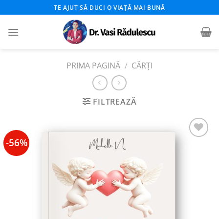
Skip
TE AJUT SĂ DUCI O VIAȚĂ MAI BUNĂ
to
content
PRIMA PAGINĂ
/
CĂRȚI
FILTREAZĂ
-56%
Add to
wishlist