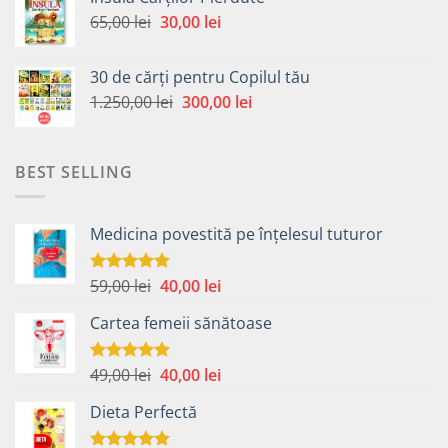
fost:
30,00 lei.
Prețul
Prețul
65,00
lei
30,00
lei
65,00 lei.
inițial
curent
a
este:
30 de cărți pentru Copilul tău
fost:
30,00 lei.
Prețul
Prețul
1.250,00
lei
300,00
lei
65,00 lei.
inițial
curent
a
este:
fost:
300,00 lei.
BEST SELLING
1.250,00 lei.
Medicina povestită pe înțelesul tuturor
Prețul
Prețul
59,00
lei
40,00
lei
Evaluat la
4.99
din 5
inițial
curent
Cartea femeii sănătoase
a
este:
fost:
40,00 lei.
59,00 lei.
Prețul
Prețul
49,00
lei
40,00
lei
Evaluat la
5.00
din 5
inițial
curent
Dieta Perfectă
a
este:
fost:
40,00 lei.