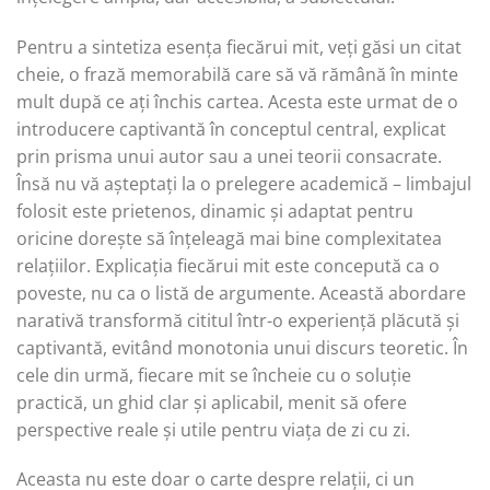
Pentru a sintetiza esența fiecărui mit, veți găsi un citat
cheie, o frază memorabilă care să vă rămână în minte
mult după ce ați închis cartea. Acesta este urmat de o
introducere captivantă în conceptul central, explicat
prin prisma unui autor sau a unei teorii consacrate.
Însă nu vă așteptați la o prelegere academică – limbajul
folosit este prietenos, dinamic și adaptat pentru
oricine dorește să înțeleagă mai bine complexitatea
relațiilor. Explicația fiecărui mit este concepută ca o
poveste, nu ca o listă de argumente. Această abordare
narativă transformă cititul într-o experiență plăcută și
captivantă, evitând monotonia unui discurs teoretic. În
cele din urmă, fiecare mit se încheie cu o soluție
practică, un ghid clar și aplicabil, menit să ofere
perspective reale și utile pentru viața de zi cu zi.
Aceasta nu este doar o carte despre relații, ci un