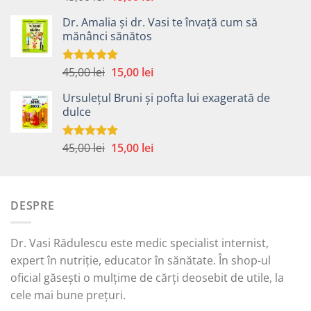
5.00
din 5
inițial
curent
Dr. Amalia și dr. Vasi te învață cum să
a
este:
mănânci sănătos
fost:
15,00 lei.
45,00 lei.
Prețul
Prețul
45,00
lei
15,00
lei
Evaluat la
5.00
din 5
inițial
curent
Ursulețul Bruni și pofta lui exagerată de
a
este:
dulce
fost:
15,00 lei.
45,00 lei.
Prețul
Prețul
45,00
lei
15,00
lei
Evaluat la
5.00
din 5
inițial
curent
a
este:
fost:
15,00 lei.
DESPRE
45,00 lei.
Dr. Vasi Rădulescu este medic specialist internist,
expert în nutriție, educator în sănătate. În shop-ul
oficial găsești o mulțime de cărți deosebit de utile, la
cele mai bune prețuri.