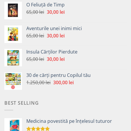
O Feliuță de Timp
Prețul
Prețul
65,00
lei
30,00
lei
inițial
curent
a
este:
Aventurile unei inimi mici
fost:
30,00 lei.
Prețul
Prețul
65,00
lei
30,00
lei
65,00 lei.
inițial
curent
a
este:
Insula Cărților Pierdute
fost:
30,00 lei.
Prețul
Prețul
65,00
lei
30,00
lei
65,00 lei.
inițial
curent
a
este:
30 de cărți pentru Copilul tău
fost:
30,00 lei.
Prețul
Prețul
1.250,00
lei
300,00
lei
65,00 lei.
inițial
curent
a
este:
fost:
300,00 lei.
BEST SELLING
1.250,00 lei.
Medicina povestită pe înțelesul tuturor