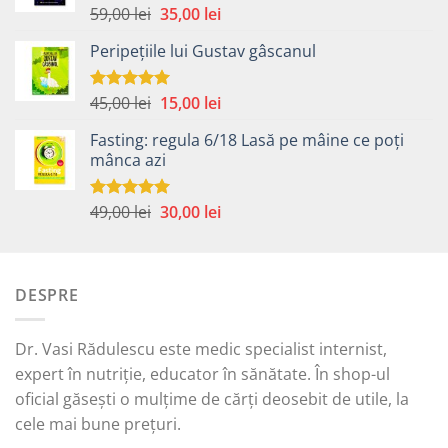
Prețul
Prețul
59,00
lei
35,00
lei
Evaluat la
5.00
din 5
inițial
curent
Peripețiile lui Gustav gâscanul
a
este:
fost:
35,00 lei.
59,00 lei.
Prețul
Prețul
45,00
lei
15,00
lei
Evaluat la
5.00
din 5
inițial
curent
Fasting: regula 6/18 Lasă pe mâine ce poți
a
este:
mânca azi
fost:
15,00 lei.
45,00 lei.
Prețul
Prețul
49,00
lei
30,00
lei
Evaluat la
5.00
din 5
inițial
curent
a
este:
fost:
30,00 lei.
DESPRE
49,00 lei.
Dr. Vasi Rădulescu este medic specialist internist,
expert în nutriție, educator în sănătate. În shop-ul
oficial găsești o mulțime de cărți deosebit de utile, la
cele mai bune prețuri.