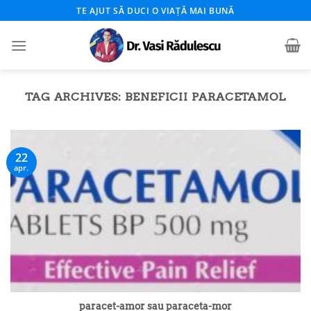
Skip
TE AJUT SĂ DUCI O VIAȚĂ MAI BUNĂ
to
content
TAG ARCHIVES:
BENEFICII PARACETAMOL
22
apr.
paracet-amor sau paraceta-mor