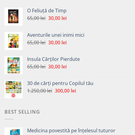
O Feliuță de Timp
Prețul
Prețul
65,00
lei
30,00
lei
inițial
curent
a
este:
Aventurile unei inimi mici
fost:
30,00 lei.
Prețul
Prețul
65,00
lei
30,00
lei
65,00 lei.
inițial
curent
a
este:
Insula Cărților Pierdute
fost:
30,00 lei.
Prețul
Prețul
65,00
lei
30,00
lei
65,00 lei.
inițial
curent
a
este:
30 de cărți pentru Copilul tău
fost:
30,00 lei.
Prețul
Prețul
1.250,00
lei
300,00
lei
65,00 lei.
inițial
curent
a
este:
fost:
300,00 lei.
BEST SELLING
1.250,00 lei.
Medicina povestită pe înțelesul tuturor