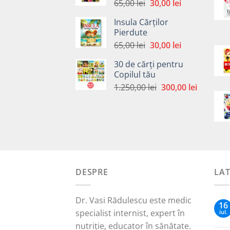
Prețul
Prețul
65,00
lei
30,00
lei
inițial
curent
Insula Cărților
a
este:
Pierdute
fost:
30,00 lei.
Prețul
Prețul
65,00
lei
30,00
lei
65,00 lei.
inițial
curent
30 de cărți pentru
a
este:
Copilul tău
fost:
30,00 lei.
Prețul
Prețul
1.250,00
lei
300,00
lei
65,00 lei.
inițial
curent
a
este:
fost:
300,00 le
1.250,00 lei.
DESPRE
LA
Dr. Vasi Rădulescu este medic
16
specialist internist, expert în
iul.
nutriție, educator în sănătate.