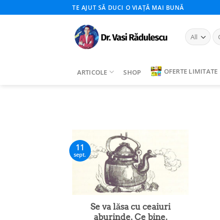
Skip
TE AJUT SĂ DUCI O VIAȚĂ MAI BUNĂ
to
content
Ca
du
OFERTE LIMITATE
ARTICOLE
SHOP
11
sept.
Se va lăsa cu ceaiuri
aburinde. Ce bine.