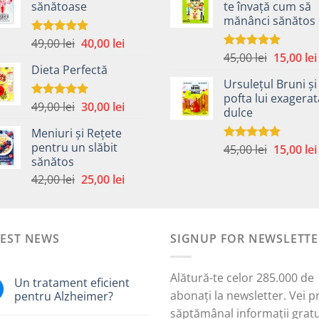
sănătoase
te învață cum să
fost:
40,00 lei.
fost:
mănânci sănătos
59,00 lei.
45,00 lei.
Prețul
Prețul
49,00
lei
40,00
lei
Evaluat la
5.00
din 5
Prețul
inițial
curent
45,00
lei
15,00
lei
Evaluat la
Dieta Perfectă
5.00
din 5
inițial
a
este:
Ursulețul Bruni și
a
fost:
40,00 lei.
pofta lui exagera
fost:
49,00 lei.
Prețul
Prețul
49,00
lei
30,00
lei
Evaluat la
dulce
45,00 lei.
5.00
din 5
inițial
curent
Meniuri și Rețete
a
este:
pentru un slăbit
Prețul
45,00
lei
15,00
lei
Evaluat la
fost:
30,00 lei.
sănătos
5.00
din 5
inițial
i.
49,00 lei.
Prețul
Prețul
a
42,00
lei
25,00
lei
inițial
curent
fost:
a
este:
45,00 lei.
fost:
25,00 lei.
TEST NEWS
42,00 lei.
SIGNUP FOR NEWSLETTE
Alătură-te celor 285.000 de
Un tratament eficient
abonați la newsletter. Vei p
pentru Alzheimer?
săptămânal informații gratu