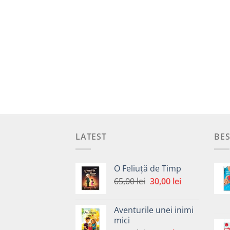
LATEST
BES
O Feliuță de Timp
Prețul
Prețul
65,00
lei
30,00
lei
inițial
curent
a
este:
Aventurile unei inimi
fost:
30,00 lei.
mici
65,00 lei.