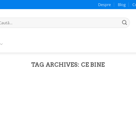
Despre
Blog
C
ută
pă:
TAG ARCHIVES:
CE BINE