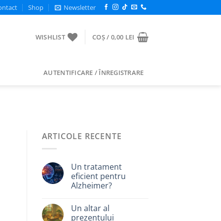
ontact
Shop
Newsletter
WISHLIST
COȘ /
0,00
LEI
AUTENTIFICARE / ÎNREGISTRARE
ARTICOLE RECENTE
Un tratament
eficient pentru
Alzheimer?
Un altar al
prezentului