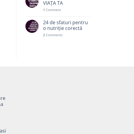
VIAȚA TA
1
Comment
24 de sfaturi pentru
o nutriție corectă
2
Comments
are
na
Prețul
curent
asi
este: