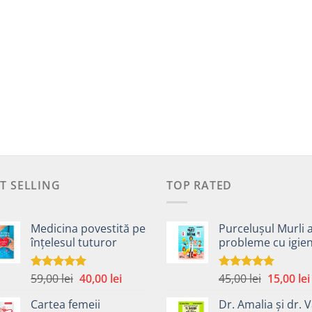
T SELLING
TOP RATED
Medicina povestită pe
Purcelușul Murli 
înțelesul tuturor
probleme cu igie
Prețul
Prețul
Prețul
59,00
lei
40,00
lei
45,00
lei
15,00
lei
Evaluat la
Evaluat la
4.99
din 5
5.00
din 5
inițial
curent
inițial
Cartea femeii
Dr. Amalia și dr. V
a
este:
a