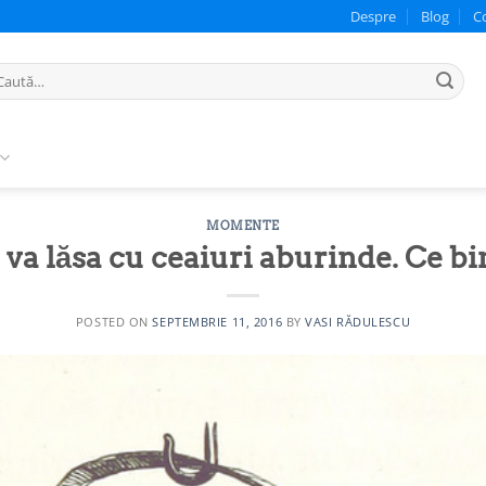
Despre
Blog
C
ută
pă:
MOMENTE
 va lăsa cu ceaiuri aburinde. Ce bi
POSTED ON
SEPTEMBRIE 11, 2016
BY
VASI RĂDULESCU