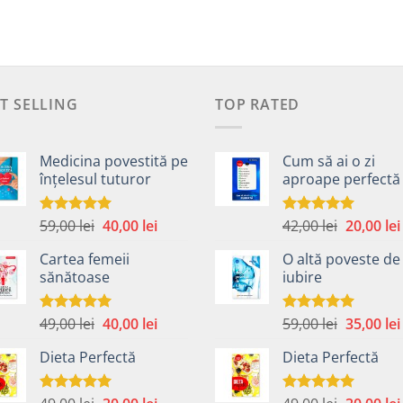
T SELLING
TOP RATED
Medicina povestită pe
Cum să ai o zi
înțelesul tuturor
aproape perfectă
Prețul
Prețul
Prețul
59,00
lei
40,00
lei
42,00
lei
20,00
lei
Evaluat la
Evaluat la
4.99
din 5
5.00
din 5
inițial
curent
inițial
Cartea femeii
O altă poveste de
a
este:
a
sănătoase
iubire
fost:
40,00 lei.
fost:
59,00 lei.
42,00 lei.
Prețul
Prețul
Prețul
49,00
lei
40,00
lei
59,00
lei
35,00
lei
Evaluat la
Evaluat la
5.00
din 5
5.00
din 5
inițial
curent
inițial
Dieta Perfectă
Dieta Perfectă
a
este:
a
fost:
40,00 lei.
fost:
49,00 lei.
59,00 lei.
Prețul
Prețul
Prețul
Evaluat la
Evaluat la