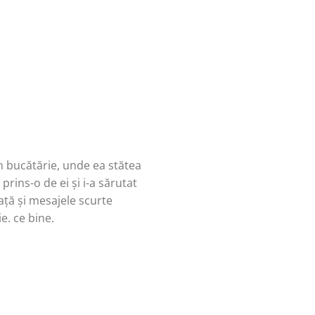
în bucătărie, unde ea stătea
rins-o de ei și i-a sărutat
ață și mesajele scurte
e. ce bine.