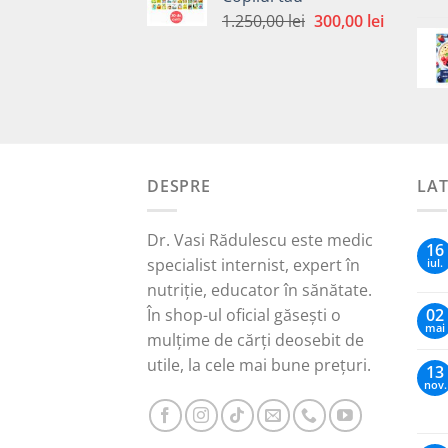
fost:
30,00 lei.
Prețul
Prețul
1.250,00
lei
300,00
lei
65,00 lei.
inițial
curent
a
este:
fost:
300,00 le
1.250,00 lei.
DESPRE
LA
Dr. Vasi Rădulescu este medic
16
specialist internist, expert în
iul.
nutriție, educator în sănătate.
În shop-ul oficial găsești o
02
mai
mulțime de cărți deosebit de
utile, la cele mai bune prețuri.
13
nov.