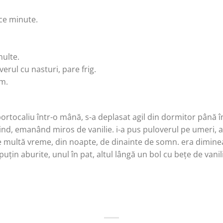
ece minute.
multe.
erul cu nasturi, pare frig.
um.
l portocaliu într-o mână, s-a deplasat agil din dormitor până 
nd, emanând miros de vanilie. i-a pus puloverul pe umeri, a p
de multă vreme, din noapte, de dinainte de somn. era dimine
puțin aburite, unul în pat, altul lângă un bol cu bețe de vanili