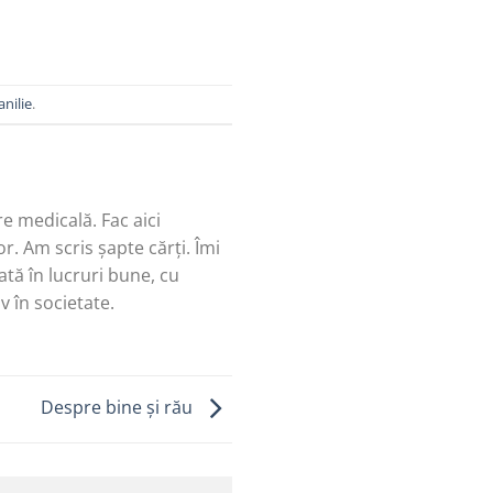
anilie
.
re medicală. Fac aici
r. Am scris șapte cărți. Îmi
tă în lucruri bune, cu
v în societate.
Despre bine și rău