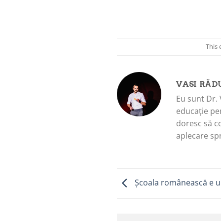
This 
VASI RĂD
Eu sunt Dr. 
educație pen
doresc să c
aplecare spr
Școala românească e u