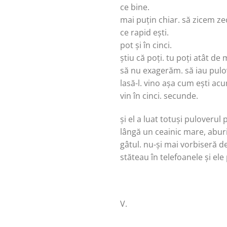
ce bine.
mai puțin chiar. să zicem z
ce rapid ești.
pot și în cinci.
știu că poți. tu poți atât de 
să nu exagerăm. să iau pulov
lasă-l. vino așa cum ești ac
vin în cinci. secunde.
și el a luat totuși puloveru
lângă un ceainic mare, aburi
gâtul. nu-și mai vorbiseră 
stăteau în telefoanele și ele 
V.