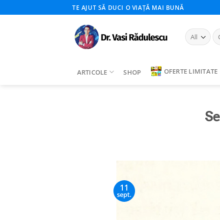
Skip
TE AJUT SĂ DUCI O VIAȚĂ MAI BUNĂ
to
content
Ca
du
OFERTE LIMITATE
ARTICOLE
SHOP
Se
11
sept.