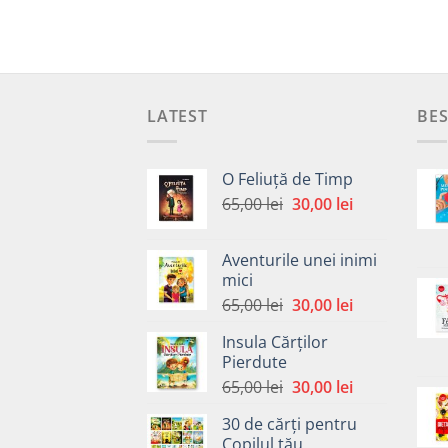
LATEST
BES
O Feliuță de Timp
Prețul
Prețul
65,00
lei
30,00
lei
inițial
curent
a
este:
Aventurile unei inimi
fost:
30,00 lei.
mici
65,00 lei.
Prețul
Prețul
65,00
lei
30,00
lei
inițial
curent
Insula Cărților
a
este:
Pierdute
fost:
30,00 lei.
Prețul
Prețul
65,00
lei
30,00
lei
65,00 lei.
inițial
curent
30 de cărți pentru
a
este:
Copilul tău