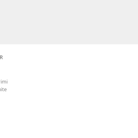
curent
este:
30,00 lei.
R
rimi
ite