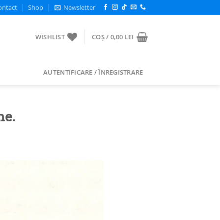
ontact
Shop
Newsletter
WISHLIST
COȘ /
0,00
LEI
AUTENTIFICARE / ÎNREGISTRARE
ne.