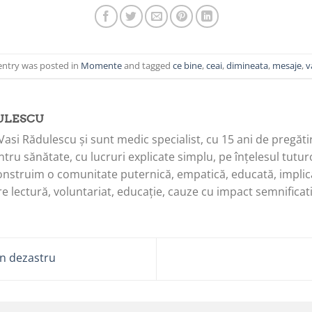
entry was posted in
Momente
and tagged
ce bine
,
ceai
,
dimineata
,
mesaje
,
v
ULESCU
Vasi Rădulescu și sunt medic specialist, cu 15 ani de pregăti
tru sănătate, cu lucruri explicate simplu, pe înțelesul tuturo
onstruim o comunitate puternică, empatică, educată, implica
e lectură, voluntariat, educație, cauze cu impact semnificati
n dezastru