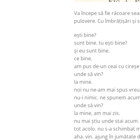
Va începe să fie răcoare sea
pulovere. Cu îmbrățișări și s
ești bine?
sunt bine. tu ești bine?
și eu sunt bine.
ce bine.
am pus de-un ceai cu cireșe și
unde să vin?
la mine.
noi nu ne-am mai spus vre
nu-i nimic. ne spunem acum.
unde să vin?
la mine, am mai zis.
nu mai știu unde stai acum.
tot acolo. nu s-a schimbat m
aha. vin. ajung în jumătate 