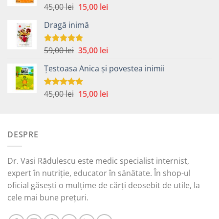
Prețul
Prețul
45,00
lei
15,00
lei
Evaluat la
5.00
din 5
inițial
curent
Dragă inimă
a
este:
fost:
15,00 lei.
45,00 lei.
Prețul
Prețul
59,00
lei
35,00
lei
Evaluat la
5.00
din 5
inițial
curent
Țestoasa Anica și povestea inimii
a
este:
fost:
35,00 lei.
59,00 lei.
Prețul
Prețul
45,00
lei
15,00
lei
Evaluat la
5.00
din 5
inițial
curent
a
este:
fost:
15,00 lei.
DESPRE
45,00 lei.
Dr. Vasi Rădulescu este medic specialist internist,
expert în nutriție, educator în sănătate. În shop-ul
oficial găsești o mulțime de cărți deosebit de utile, la
cele mai bune prețuri.