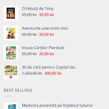
O Feliuță de Timp
Prețul
Prețul
65,00
lei
30,00
lei
inițial
curent
a
este:
Aventurile unei inimi mici
fost:
30,00 lei.
Prețul
Prețul
65,00
lei
30,00
lei
65,00 lei.
inițial
curent
a
este:
Insula Cărților Pierdute
fost:
30,00 lei.
Prețul
Prețul
65,00
lei
30,00
lei
65,00 lei.
inițial
curent
a
este:
30 de cărți pentru Copilul tău
fost:
30,00 lei.
Prețul
Prețul
1.250,00
lei
300,00
lei
65,00 lei.
inițial
curent
a
este:
fost:
300,00 lei.
BEST SELLING
1.250,00 lei.
Medicina povestită pe înțelesul tuturor