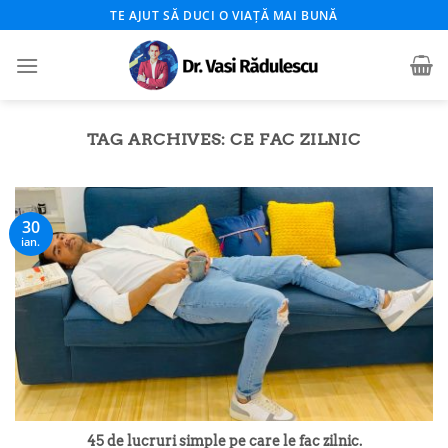
Skip
TE AJUT SĂ DUCI O VIAȚĂ MAI BUNĂ
to
content
TAG ARCHIVES:
CE FAC ZILNIC
30
ian.
45 de lucruri simple pe care le fac zilnic.