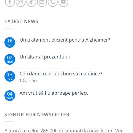
LATEST NEWS
Un tratament eficient pentru Alzheimer?
16
iul.
Un altar al prezentului
02
mai
Ce-i dăm creierului bun să mănânce?
13
nov.
1
Comment
Am vrut să fiu aproape perfect
04
mart.
SIGNUP FOR NEWSLETTER
Alătură-te celor 285.000 de abonați la newsletter. Vei