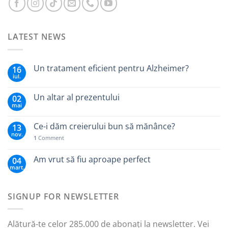
LATEST NEWS
Un tratament eficient pentru Alzheimer?
16
iul.
Un altar al prezentului
02
mai
Ce-i dăm creierului bun să mănânce?
13
nov.
1
Comment
Am vrut să fiu aproape perfect
04
mart.
SIGNUP FOR NEWSLETTER
Alătură-te celor 285.000 de abonați la newsletter. Vei