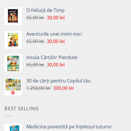
O Feliuță de Timp
Prețul
Prețul
65,00
lei
30,00
lei
inițial
curent
a
este:
Aventurile unei inimi mici
fost:
30,00 lei.
Prețul
Prețul
65,00
lei
30,00
lei
65,00 lei.
inițial
curent
a
este:
Insula Cărților Pierdute
fost:
30,00 lei.
Prețul
Prețul
65,00
lei
30,00
lei
65,00 lei.
inițial
curent
a
este:
30 de cărți pentru Copilul tău
fost:
30,00 lei.
Prețul
Prețul
1.250,00
lei
300,00
lei
65,00 lei.
inițial
curent
a
este:
fost:
300,00 lei.
BEST SELLING
1.250,00 lei.
Medicina povestită pe înțelesul tuturor