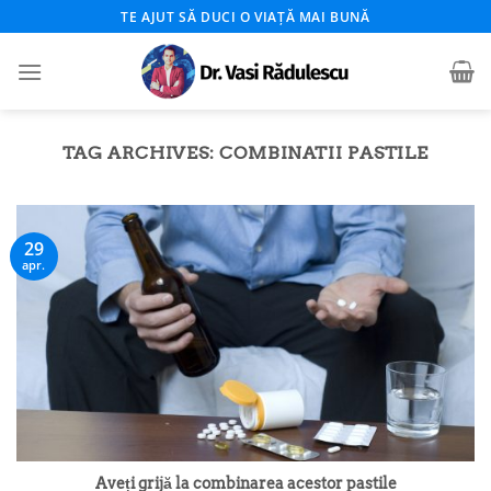
Skip
TE AJUT SĂ DUCI O VIAȚĂ MAI BUNĂ
to
content
TAG ARCHIVES:
COMBINATII PASTILE
29
apr.
Aveți grijă la combinarea acestor pastile